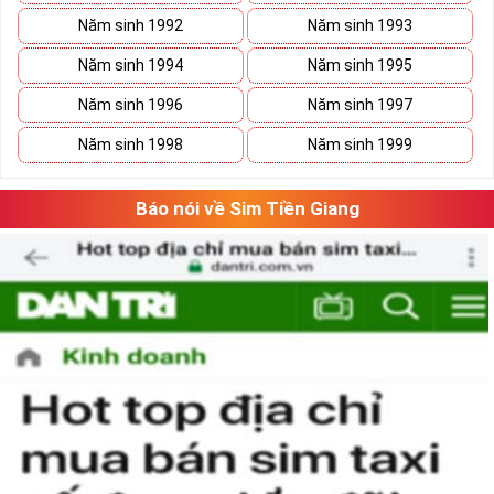
sim
VUA
, sim
VÀNG
tuyệt đẹp, với đẳng cấp đứng đầu. Vẻ đẹp mà
Năm sinh 1992
Năm sinh 1993
số 5 tạo nên là tổng hòa của ý nghĩa và hình thức, con số 5 gồm cả
những nét gãy và nét cong như cuộc sống có
Năm sinh 1994
Năm sinh 1995
lúc
thăng
lúc
trầm
nhưng họ sẽ tìm thấy con đường phát triển vững
Năm sinh 1996
Năm sinh 1997
bền của mình.
Năm sinh 1998
Năm sinh 1999
Báo nói về Sim Tiền Giang
Tại sao nên sở hữu sim ngũ quý 5?