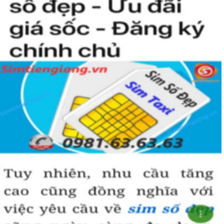
Sim ngũ quý 5
được nhiều người quan tâm vì con số 5 được
coi là số của Phúc, của Vàng, của Vua nên được nhiều người
yêu thích và chọn lựa.
Vì vậy
sim số đẹp
đuôi 55555
thể hiện được ước vọng về sự
hoà hợp, bình an, sinh sôi, làm việc gì cũng thuận lợi và tiến
đến vị trí cao nhất. Số 5 là con số của đời người, thể hiện sự
bình yên, hạnh phúc.
+ Khi nhìn vào số
sim ngũ quý 5
của bạn, người ta sẽ biết được bạn
là người cẩn thận, là người có địa vị và thành công trong cuộc
sống.
+ Khi sử dụng
sim số đẹp đuôi 55555
để kinh doanh, làm ăn sẽ tạo
dựng được niềm tin, sự tin tưởng với đối tác,…
+ Sử dụng
sim ngũ quý 5
cũng giúp bạn tự tin hơn trong cuộc
sống, với các mối quan hệ xã hội khác.
Những phân tích chuyên sâu về ý nghĩa của dòng
sim ngũ
quý 5
xét theo nhiều khía cạch, đã đủ trả lời cho câu hỏi “
Lý
do nên sở hữu sim ngũ quý 5 này
, Có thể khẳng định, đây là
dòng sim số đẹp được khuyên dùng cho giới làm ăn, kinh
doanh, dân công chức, văn phòng thậm chí là các doanh
nhân thành đạt.