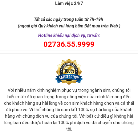
Làm việc 24/7
Sim ngũ quý 5 được giới nghiên cứu phong thủy xếp vào dòng
sim
SINH LỘC
, có nghĩa tự thân chiếc sim giúp tăng cường, sinh sôi
Tất cả các ngày trong tuần từ 7h-19h
tài lộc, may mắn cho chủ sở hữu. Thật vậy, số 5 đứng giữa dãy số
(ngoài giờ Quý khách vui lòng bấm Đặt mua trên Web )
tự nhiên, nó tượng trưng cho ngũ hành (
Kim – Mộc – Thủy – Hỏa –
Thổ
), đạo quân tử có (
Nhân - Nghĩa - Lễ - Trí – Tín
), trong cuộc sống
Hotline khiếu nại dịch vụ, tư vấn:
có ngũ phúc (
Phúc, Lộc, Thọ, Khang, Ninh
). Đó là 5 yếu tố cho cuộc
0
2736.55.9999
sống sự hòa hợp, yên ổn, an lành. Cũng bởi vậy, các chuyên gia
phong thủy khẳng định có được
sim số đẹp ngũ quý
55555 là có
được sự hòa hợp, thuận lợi, bình an trong cuộc sống, sự nghiệp để
nhanh chóng thành công, tiến tới những vị trí cao nhất.
Với nhiều năm kinh nghiệm phục vụ trong ngành sim, chúng tôi
hiểu mức độ quan trọng trong công việc của mình là mang đến
cho khách hàng sự hài lòng về con sim khách hàng chọn và cả thái
độ phục vụ. Vì thế chúng tôi cam kết 100% sự hài lòng của khách
hàng với chúng dịch vụ của chúng tôi. Với bất cứ điều gì không hài
lòng bạn đều được hoàn lại 100% phí dịch vụ đã chuyển cho chúng
tôi.