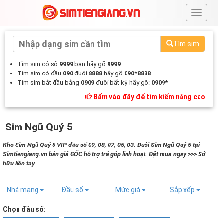
#
Tìm sim
Tìm sim có số
9999
bạn hãy gõ
9999
Tìm sim có đầu
090
đuôi
8888
hãy gõ
090*8888
Tìm sim bắt đầu bằng
0909
đuôi bất kỳ, hãy gõ:
0909*
Bấm vào đây để tìm kiếm nâng cao
Sim Ngũ Quý 5
Kho Sim Ngũ Quý 5 VIP đầu số 09, 08, 07, 05, 03. Đuôi Sim Ngũ Quý 5 tại
Simtiengiang.vn bán giá GỐC hỗ trợ trả góp linh hoạt. Đặt mua ngay >>> Sở
hữu liền tay
Nhà mạng
Đầu số
Mức giá
Sắp xếp
Chọn đầu số: