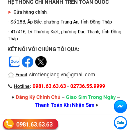
HỆ THỐNG CHI NHÁNH TRÊN TOÀN QUỐC
►
Cửa hàng chính
:
-
Số 28B, Ấp Bắc, phường Trung An, tỉnh Đồng Tháp
-
41/416, Lý Thường Kiệt, phường Đạo Thạnh, tỉnh Đồng
Tháp
KẾT NỐI VỚI CHÚNG TÔI QUA:
simtiengiang.vn@gmail.com
Email
:
:
📞
0981.63.63.63
-
02736.55.9999
Hotline
♦
Đăng Ký Chính Chủ
–
Giao Sim Trong Ngày
–
Thanh Toán Khi Nhận Sim
♦
0981.63.63.63