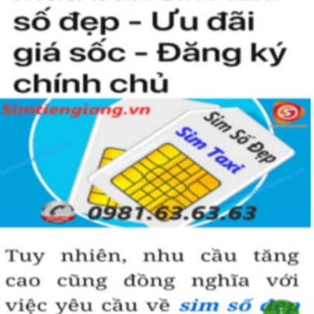
Sim ngũ quý 5
được nhiều người quan tâm vì con số 5 được
coi là số của Phúc, của Vàng, của Vua nên được nhiều người
yêu thích và chọn lựa.
Vì vậy
sim số đẹp
đuôi 55555
thể hiện được ước vọng về sự
hoà hợp, bình an, sinh sôi, làm việc gì cũng thuận lợi và tiến
đến vị trí cao nhất. Số 5 là con số của đời người, thể hiện sự
bình yên, hạnh phúc.
+ Khi nhìn vào số
sim ngũ quý 5
của bạn, người ta sẽ biết được bạn
là người cẩn thận, là người có địa vị và thành công trong cuộc
sống.
+ Khi sử dụng
sim số đẹp đuôi 55555
để kinh doanh, làm ăn sẽ tạo
dựng được niềm tin, sự tin tưởng với đối tác,…
+ Sử dụng
sim ngũ quý 5
cũng giúp bạn tự tin hơn trong cuộc
sống, với các mối quan hệ xã hội khác.
Những phân tích chuyên sâu về ý nghĩa của dòng
sim ngũ
quý 5
xét theo nhiều khía cạch, đã đủ trả lời cho câu hỏi “
Lý
do nên sở hữu sim ngũ quý 5 này
, Có thể khẳng định, đây là
dòng sim số đẹp được khuyên dùng cho giới làm ăn, kinh
doanh, dân công chức, văn phòng thậm chí là các doanh