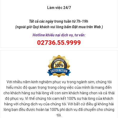
Lộc
Làm việc 24/7
Sim ngũ quý 5 được giới nghiên cứu phong thủy xếp vào dòng
sim
SINH LỘC
, có nghĩa tự thân chiếc sim giúp tăng cường, sinh sôi
Tất cả các ngày trong tuần từ 7h-19h
tài lộc, may mắn cho chủ sở hữu. Thật vậy, số 5 đứng giữa dãy số
(ngoài giờ Quý khách vui lòng bấm Đặt mua trên Web )
tự nhiên, nó tượng trưng cho ngũ hành (
Kim – Mộc – Thủy – Hỏa –
Thổ
), đạo quân tử có (
Nhân - Nghĩa - Lễ - Trí – Tín
), trong cuộc sống
Hotline khiếu nại dịch vụ, tư vấn:
có ngũ phúc (
Phúc, Lộc, Thọ, Khang, Ninh
). Đó là 5 yếu tố cho cuộc
0
2736.55.9999
sống sự hòa hợp, yên ổn, an lành. Cũng bởi vậy, các chuyên gia
phong thủy khẳng định có được
sim số đẹp ngũ quý
55555 là có
được sự hòa hợp, thuận lợi, bình an trong cuộc sống, sự nghiệp để
nhanh chóng thành công, tiến tới những vị trí cao nhất.
Với nhiều năm kinh nghiệm phục vụ trong ngành sim, chúng tôi
hiểu mức độ quan trọng trong công việc của mình là mang đến
cho khách hàng sự hài lòng về con sim khách hàng chọn và cả thái
độ phục vụ. Vì thế chúng tôi cam kết 100% sự hài lòng của khách
hàng với chúng dịch vụ của chúng tôi. Với bất cứ điều gì không hài
lòng bạn đều được hoàn lại 100% phí dịch vụ đã chuyển cho chúng
tôi.