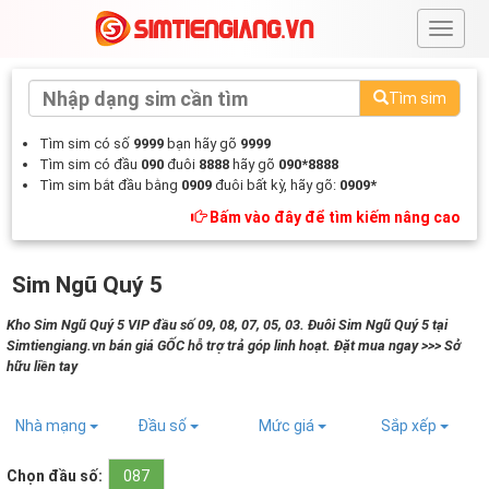
#
Tìm sim
Tìm sim có số
9999
bạn hãy gõ
9999
Tìm sim có đầu
090
đuôi
8888
hãy gõ
090*8888
Tìm sim bắt đầu bằng
0909
đuôi bất kỳ, hãy gõ:
0909*
Bấm vào đây để tìm kiếm nâng cao
Sim Ngũ Quý 5
Kho Sim Ngũ Quý 5 VIP đầu số 09, 08, 07, 05, 03. Đuôi Sim Ngũ Quý 5 tại
Simtiengiang.vn bán giá GỐC hỗ trợ trả góp linh hoạt. Đặt mua ngay >>> Sở
hữu liền tay
Nhà mạng
Đầu số
Mức giá
Sắp xếp
Chọn đầu số:
087