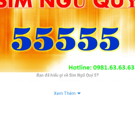
Bạn đã hiểu gì về Sim Ngũ Quý 5?
mang ý nghĩa nhân 5 của con số 5. Số 5 theo quan niệm xưa là con số si
i phát triển. Do đó nếu bạn sở hữu sim ngũ quý 5 đồng nghĩa với việc 
Xem Thêm
n mình.
, làm ăn sẽ được phát triển hơn, sinh tài, sinh lộc, sinh may mắn, sin
băn khoăn chưa biết chọn số sim đẹp nào làm số liên lạc hàng ngày thì
 không tồi cho bạn.
iết: