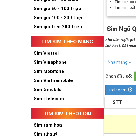
Tìm sim có
Tìm sim bắ
Sim giá 50 - 100 triệu
Sim giá 100 - 200 triệu
Sim giá trên 200 triệu
Sim Ngũ Q
Kho Sim Ngũ Quý 5
TÌM SIM THEO MẠNG
linh hoạt. Đặt mua
Sim Viettel
Sim Vinaphone
Nhà mạng
Sim Mobifone
Chọn đầu số:
Sim Vietnamobile
Sim Gmobile
itelecom
Sim iTelecom
STT
TÌM SIM THEO LOẠI
Sim tam hoa
Sim tứ quý