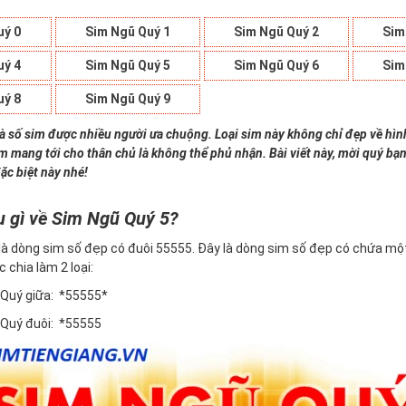
uý 0
Sim Ngũ Quý 1
Sim Ngũ Quý 2
Sim
uý 4
Sim Ngũ Quý 5
Sim Ngũ Quý 6
Sim
uý 8
Sim Ngũ Quý 9
là số sim được nhiều người ưa chuộng. Loại sim này không chỉ đẹp về hì
im mang tới cho thân chủ là không thể phủ nhận. Bài viết này, mời quý bạn
ặc biệt này nhé!
u gì về Sim Ngũ Quý 5?
là dòng sim số đẹp có đuôi 55555. Đây là dòng sim số đẹp có chứa một
c chia làm 2 loại:
 Quý giữa: *55555*
 Quý đuôi: *55555