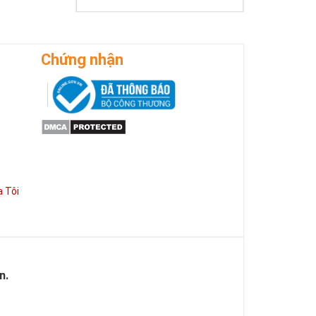
ờng phát triển
Chứng nhận
 Tôi
n.
 của Vàng, của