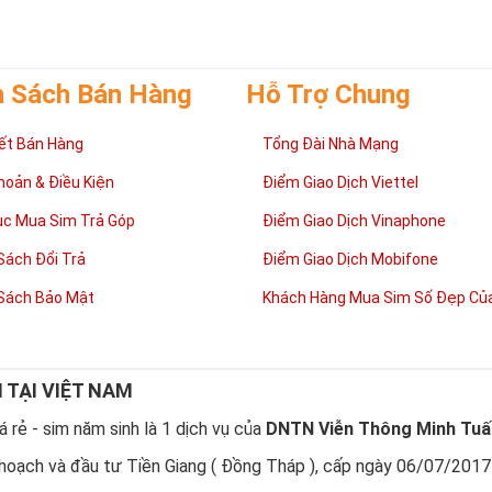
 cong như cuộc sống có lúc
thăng
lúc
trầm
nhưng họ sẽ tìm thấy con đư
mình.
h Sách Bán Hàng
Hỗ Trợ Chung
ết Bán Hàng
Tổng Đài Nhà Mạng
hoản & Điều Kiện
Điểm Giao Dịch Viettel
ục Mua Sim Trả Góp
Điểm Giao Dịch Vinaphone
Sách Đổi Trả
Điểm Giao Dịch Mobifone
Sách Bảo Mật
Khách Hàng Mua Sim Số Đẹp Của
N TẠI VIỆT NAM
 rẻ - sim năm sinh là 1 dịch vụ của
DNTN Viễn Thông Minh Tuấ
sao nên sở hữu sim ngũ quý 5?
hoạch và đầu tư Tiền Giang ( Đồng Tháp ), cấp ngày 06/07/2017
 quý 5
được nhiều người quan tâm vì con số 5 được coi là số của Phúc,
được nhiều người yêu thích và chọn lựa.