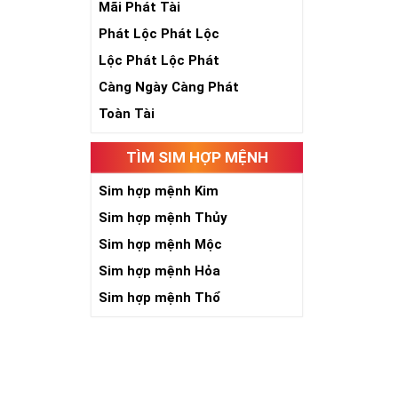
Mãi Phát Tài
Phát Lộc Phát Lộc
Lộc Phát Lộc Phát
Càng Ngày Càng Phát
Toàn Tài
TÌM SIM HỢP MỆNH
Số 5 là sinh, 
năm, phát triể
Sim hợp mệnh Kim
toàn nhân loại
Sim hợp mệnh Thủy
Khi năm số 5 đ
Sim hợp mệnh Mộc
kích thích quyề
người có “máu 
Sim hợp mệnh Hỏa
niềm tin với c
Sim hợp mệnh Thổ
chắn việc tạo 
Với người làm 
đường công dan
Giới chơi sim 
cấp đứng đầu. 