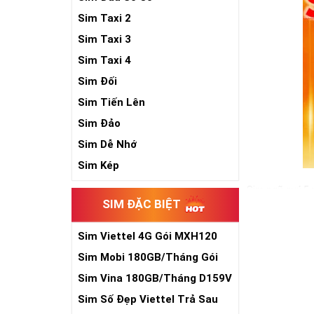
Sim Taxi 2
Sim Taxi 3
Sim Taxi 4
Sim Đối
Sim Tiến Lên
Sim Đảo
Sim Dễ Nhớ
Sim Kép
Sim ngũ quý 5 
SIM ĐẶC BIỆT
cho sự sinh sô
đồ hộ mệnh bê
Sim Viettel 4G Gói MXH120
Trong cuộc sống
Siêu Rẻ
vậy, nếu đang 
Sim Mobi 180GB/Tháng Gói
sẽ là một gợi ý
TK159
Sim Vina 180GB/Tháng D159V
Xem thêm bài v
Sim Số Đẹp Viettel Trả Sau