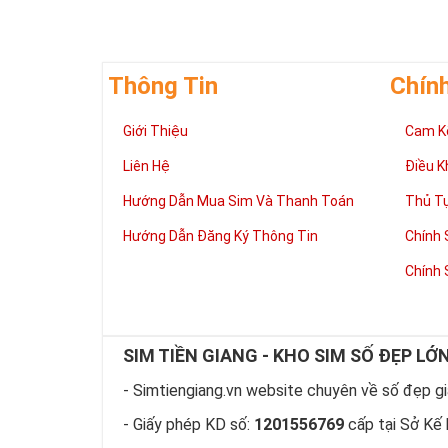
nét gãy và nét
vững bền của 
Thông Tin
Chín
Giới Thiệu
Cam K
Liên Hệ
Điều K
Hướng Dẫn Mua Sim Và Thanh Toán
Thủ T
Hướng Dẫn Đăng Ký Thông Tin
Chính 
Chính 
SIM TIỀN GIANG - KHO SIM SỐ ĐẸP LỚ
- Simtiengiang.vn website chuyên về số đẹp giá
Tại 
- Giấy phép KD số:
1201556769
cấp tại Sở Kế 
Sim ngũ
Vua nên 