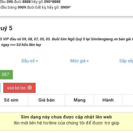
 đầu
090
đuôi
8888
hãy gõ
090*8888
t đầu bằng
0909
đuôi bất kỳ, hãy gõ:
0909*
uý 5
 VIP đầu số 09, 08, 07, 05, 03. Đuôi Sim Ngũ Quý 5 tại Simtiengiang.vn bán giá 
 ngay >>> Sở hữu liền tay
Đầu số
Mức giá
Sắp x
087
xóa bộ lọc
Số sim
Giá bán
Mạng
Hành
Sim dạng
này chưa được cập nhật lên web
Xin mời liên hệ hotline của chúng tôi để được trợ giúp