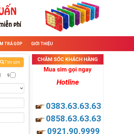
IM TRẢ GÓP
GIỚI THIỆU
CHĂM SÓC KHÁCH HÀNG
Tìm sim
Mua sim gọi ngay
9
Hotline
0383.63.63.63
0858.63.63.63
0921.90.9999