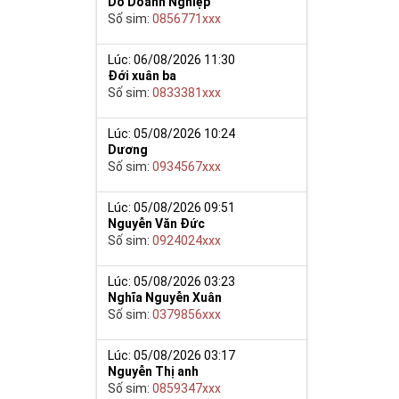
Do Doanh Nghiệp
Số sim:
0856771xxx
Lúc: 06/08/2026 11:30
Đới xuân ba
Số sim:
0833381xxx
Lúc: 05/08/2026 10:24
Dương
nh sôi nhân
Số sim:
0934567xxx
át vọng của
Lúc: 05/08/2026 09:51
Nguyễn Văn Đức
m của môn loài,
Số sim:
0924024xxx
 săn lùng của
ạo ấn tượng và
Lúc: 05/08/2026 03:23
 thoại và chắc
Nghĩa Nguyễn Xuân
Số sim:
0379856xxx
iệp, mở ra con
ệc.
Lúc: 05/08/2026 03:17
Nguyễn Thị anh
 đẹp, với đẳng
Số sim:
0859347xxx
5 gồm cả những