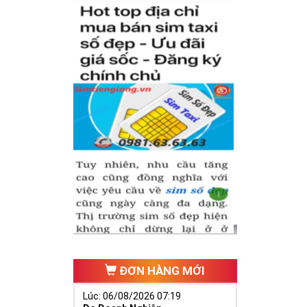
 tự thân chiếc
iữa dãy số tự
(
Nhân - Nghĩa
ếu tố cho cuộc
nh có được
sim
nghiệp để nhanh
ĐƠN HÀNG MỚI
Lúc: 06/08/2026 07:19