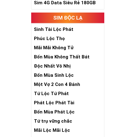
Sim Ngũ Quý 2-
Sim 4G Data Siêu Rẻ 180GB
Sim Ngũ Quý 3- 
SIM ĐỘC LẠ
Sim Ngũ Quý 4-
Sinh Tài Lộc Phát
Ý Nghĩa Si
Phúc Lộc Thọ
Sim ngũ quý 5 
Mãi Mãi Không Tử
sim giúp tăng 
Bốn Mùa Không Thất Bát
nhiên, nó tượn
- Lễ - Trí – Tín
)
Độc Nhất Vô Nhị
sống sự hòa hợ
Bốn Mùa Sinh Lộc
số đẹp ngũ quý
chóng thành côn
Một Vợ 2 Con 4 Bánh
Tứ Lộc Tứ Phát
Phát Lộc Phát Tài
Bốn Mùa Phát Lộc
Tứ trụ vững chắc
Mãi Lộc Mãi Lộc