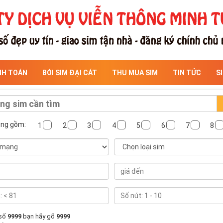
NH TOÁN
BÓI SIM ĐẠI CÁT
THU MUA SIM
TIN TỨC
S
ông gồm:
1
2
3
4
5
6
7
8
 số
9999
bạn hãy gõ
9999