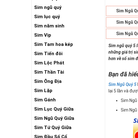
Sim ngũ quý
Sim Ngũ Q
Sim lục quý
Sim Ngũ Q
Sim năm sinh
Sim Ngũ Q
Sim Vip
Sim Tam hoa kép
Sim ngũ quý 5 
những giá trị s
Sim Tiến đôi
hơn về số sim đ
Sim Lộc Phát
Sim Thần Tài
Bạn đã hiể
Sim Ông Địa
Sim Ngũ Quý 5
Sim Lặp
lại 5 lần và đượ
Sim Gánh
Sim Ngũ
Sim Lục Quý Giữa
Sim Ngũ
Sim Ngũ Quý Giữa
Sim Tứ Quý Giữa
Sim Đầu Số Cổ