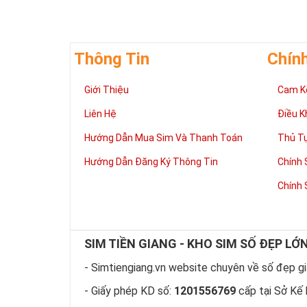
nét gãy và nét
vững bền của 
Thông Tin
Chín
Giới Thiệu
Cam K
Liên Hệ
Điều K
Hướng Dẫn Mua Sim Và Thanh Toán
Thủ T
Hướng Dẫn Đăng Ký Thông Tin
Chính 
Chính 
SIM TIỀN GIANG - KHO SIM SỐ ĐẸP LỚ
- Simtiengiang.vn website chuyên về số đẹp giá
Tại 
- Giấy phép KD số:
1201556769
cấp tại Sở Kế 
Sim ngũ
Vua nên 