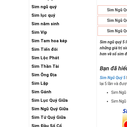
Sim ngũ quý
Sim Ngũ Q
Sim lục quý
Sim Ngũ Q
Sim năm sinh
Sim Ngũ Q
Sim Vip
Sim Tam hoa kép
Sim ngũ quý 5 
những giá trị s
Sim Tiến đôi
hơn về số sim đ
Sim Lộc Phát
Sim Thần Tài
Bạn đã hiể
Sim Ông Địa
Sim Ngũ Quý 5
Sim Lặp
lại 5 lần và đượ
Sim Gánh
Sim Ngũ
Sim Lục Quý Giữa
Sim Ngũ
Sim Ngũ Quý Giữa
Sim Tứ Quý Giữa
Sim Đầu Số Cổ