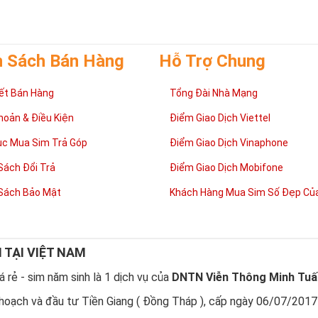
 cong như cuộc sống có lúc
thăng
lúc
trầm
nhưng họ sẽ tìm thấy con đư
mình.
h Sách Bán Hàng
Hỗ Trợ Chung
ết Bán Hàng
Tổng Đài Nhà Mạng
hoản & Điều Kiện
Điểm Giao Dịch Viettel
ục Mua Sim Trả Góp
Điểm Giao Dịch Vinaphone
Sách Đổi Trả
Điểm Giao Dịch Mobifone
Sách Bảo Mật
Khách Hàng Mua Sim Số Đẹp Của
N TẠI VIỆT NAM
 rẻ - sim năm sinh là 1 dịch vụ của
DNTN Viễn Thông Minh Tuấ
sao nên sở hữu sim ngũ quý 5?
hoạch và đầu tư Tiền Giang ( Đồng Tháp ), cấp ngày 06/07/2017
 quý 5
được nhiều người quan tâm vì con số 5 được coi là số của Phúc,
được nhiều người yêu thích và chọn lựa.