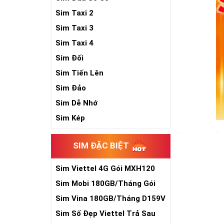
Sim Taxi 2
Sim Taxi 3
Sim Taxi 4
Sim Đối
Sim Tiến Lên
Sim Đảo
Sim Dễ Nhớ
Sim Kép
Sim ngũ quý 5 
SIM ĐẶC BIỆT
cho sự sinh sô
đồ hộ mệnh bê
Sim Viettel 4G Gói MXH120
Trong cuộc sống
Siêu Rẻ
vậy, nếu đang 
Sim Mobi 180GB/Tháng Gói
sẽ là một gợi ý
TK159
Sim Vina 180GB/Tháng D159V
Xem thêm bài v
Sim Số Đẹp Viettel Trả Sau