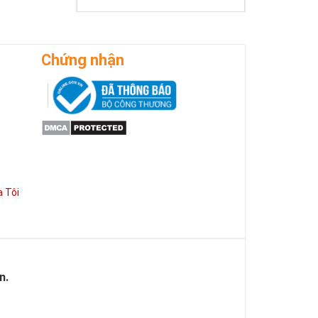
ờng phát triển
Chứng nhận
 Tôi
n.
 của Vàng, của