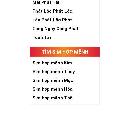
Mãi Phát Tài
Phát Lộc Phát Lộc
Lộc Phát Lộc Phát
Càng Ngày Càng Phát
Toàn Tài
TÌM SIM HỢP MỆNH
Số 5 là sinh, 
năm, phát triể
Sim hợp mệnh Kim
toàn nhân loại
Sim hợp mệnh Thủy
Khi năm số 5 đ
Sim hợp mệnh Mộc
kích thích quyề
người có “máu 
Sim hợp mệnh Hỏa
niềm tin với c
Sim hợp mệnh Thổ
chắn việc tạo 
Với người làm 
đường công dan
Giới chơi sim 
cấp đứng đầu. 