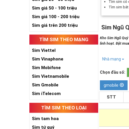
Tìm sim có
Tìm sim bắ
Sim giá 50 - 100 triệu
Sim giá 100 - 200 triệu
Sim giá trên 200 triệu
Sim Ngũ Q
Kho Sim Ngũ Quý 5
TÌM SIM THEO MẠNG
linh hoạt. Đặt mua
Sim Viettel
Sim Vinaphone
Nhà mạng
Sim Mobifone
Chọn đầu số:
Sim Vietnamobile
Sim Gmobile
gmobile
Sim iTelecom
STT
TÌM SIM THEO LOẠI
Sim tam hoa
Sim tứ quý