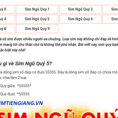
uý 0
Sim Ngũ Quý 1
Sim Ngũ Quý 2
Sim
uý 4
Sim Ngũ Quý 5
Sim Ngũ Quý 6
Sim
uý 8
Sim Ngũ Quý 9
là số sim được nhiều người ưa chuộng. Loại sim này không chỉ đẹp về hì
im mang tới cho thân chủ là không thể phủ nhận. Bài viết này, mời quý bạn
ặc biệt này nhé!
u gì về Sim Ngũ Quý 5?
là dòng sim số đẹp có đuôi 55555. Đây là dòng sim số đẹp có chứa một
c chia làm 2 loại:
 Quý giữa: *55555*
 Quý đuôi: *55555