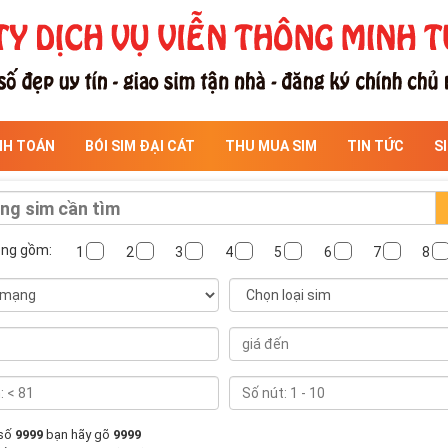
NH TOÁN
BÓI SIM ĐẠI CÁT
THU MUA SIM
TIN TỨC
S
ông gồm:
1
2
3
4
5
6
7
8
 số
9999
bạn hãy gõ
9999