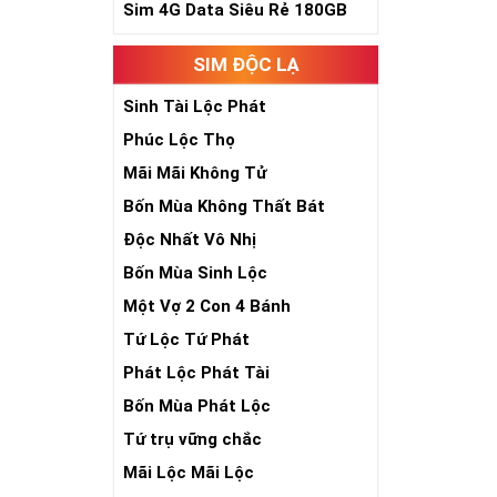
Sim Ngũ Quý 2-
Sim 4G Data Siêu Rẻ 180GB
Sim Ngũ Quý 3- 
SIM ĐỘC LẠ
Sim Ngũ Quý 4-
Sinh Tài Lộc Phát
Ý Nghĩa Si
Phúc Lộc Thọ
Sim ngũ quý 5 
Mãi Mãi Không Tử
sim giúp tăng 
Bốn Mùa Không Thất Bát
nhiên, nó tượn
- Lễ - Trí – Tín
)
Độc Nhất Vô Nhị
sống sự hòa hợ
Bốn Mùa Sinh Lộc
số đẹp ngũ quý
chóng thành côn
Một Vợ 2 Con 4 Bánh
Tứ Lộc Tứ Phát
Phát Lộc Phát Tài
Bốn Mùa Phát Lộc
Tứ trụ vững chắc
Mãi Lộc Mãi Lộc