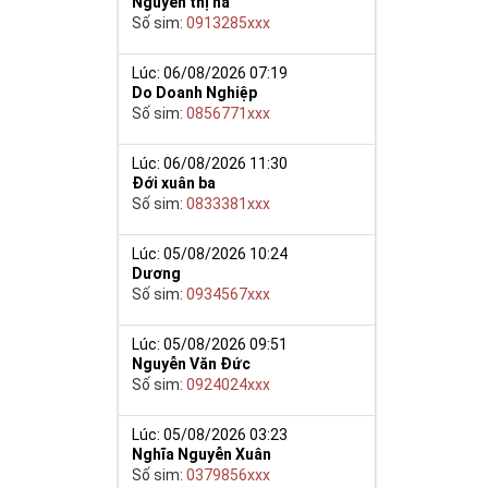
Nguyễn thị hà
Số sim:
0913285xxx
Lúc: 06/08/2026 07:19
Do Doanh Nghiệp
Số sim:
0856771xxx
Lúc: 06/08/2026 11:30
Đới xuân ba
nh sôi nhân
Số sim:
0833381xxx
át vọng của
Lúc: 05/08/2026 10:24
Dương
m của môn loài,
Số sim:
0934567xxx
 săn lùng của
ạo ấn tượng và
Lúc: 05/08/2026 09:51
 thoại và chắc
Nguyễn Văn Đức
Số sim:
0924024xxx
iệp, mở ra con
ệc.
Lúc: 05/08/2026 03:23
Nghĩa Nguyễn Xuân
 đẹp, với đẳng
Số sim:
0379856xxx
5 gồm cả những