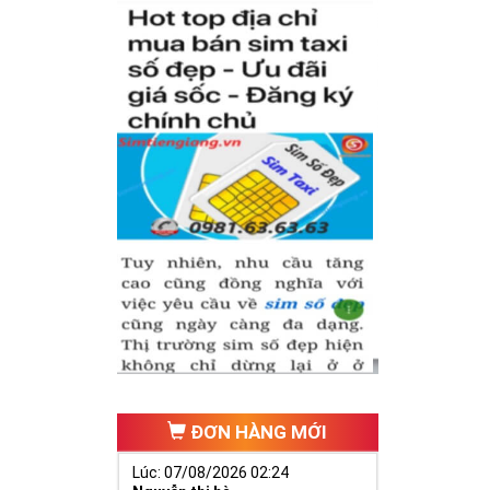
 tự thân chiếc
iữa dãy số tự
(
Nhân - Nghĩa
ếu tố cho cuộc
nh có được
sim
nghiệp để nhanh
ĐƠN HÀNG MỚI
Lúc: 07/08/2026 02:24