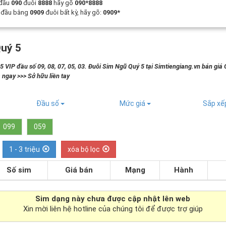
 đầu
090
đuôi
8888
hãy gõ
090*8888
t đầu bằng
0909
đuôi bất kỳ, hãy gõ:
0909*
uý 5
 VIP đầu số 09, 08, 07, 05, 03. Đuôi Sim Ngũ Quý 5 tại Simtiengiang.vn bán giá 
 ngay >>> Sở hữu liền tay
Đầu số
Mức giá
Sắp x
099
059
1 - 3 triệu
xóa bộ lọc
Số sim
Giá bán
Mạng
Hành
Sim dạng
này chưa được cập nhật lên web
Xin mời liên hệ hotline của chúng tôi để được trợ giúp