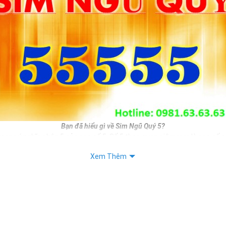
Bạn đã hiểu gì về Sim Ngũ Quý 5?
mang ý nghĩa nhân 5 của con số 5. Số 5 theo quan niệm xưa là con số si
i phát triển. Do đó nếu bạn sở hữu sim ngũ quý 5 đồng nghĩa với việc 
Xem Thêm
n mình.
, làm ăn sẽ được phát triển hơn, sinh tài, sinh lộc, sinh may mắn, sin
băn khoăn chưa biết chọn số sim đẹp nào làm số liên lạc hàng ngày thì
 không tồi cho bạn.
iết: