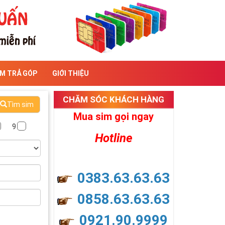
IM TRẢ GÓP
GIỚI THIỆU
CHĂM SÓC KHÁCH HÀNG
Tìm sim
Mua sim gọi ngay
9
Hotline
0383.63.63.63
0858.63.63.63
0921.90.9999