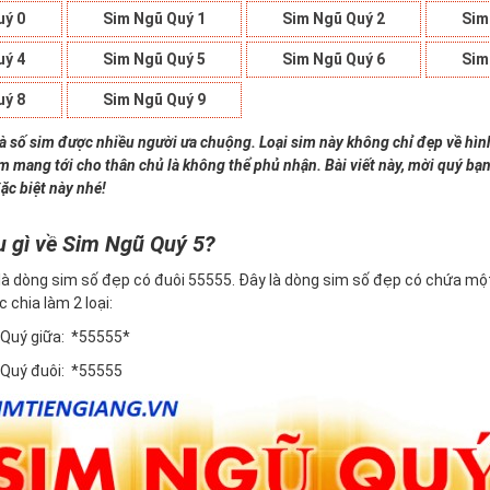
uý 0
Sim Ngũ Quý 1
Sim Ngũ Quý 2
Sim
uý 4
Sim Ngũ Quý 5
Sim Ngũ Quý 6
Sim
uý 8
Sim Ngũ Quý 9
là số sim được nhiều người ưa chuộng. Loại sim này không chỉ đẹp về hì
im mang tới cho thân chủ là không thể phủ nhận. Bài viết này, mời quý bạn
ặc biệt này nhé!
u gì về Sim Ngũ Quý 5?
là dòng sim số đẹp có đuôi 55555. Đây là dòng sim số đẹp có chứa một
c chia làm 2 loại:
 Quý giữa: *55555*
 Quý đuôi: *55555