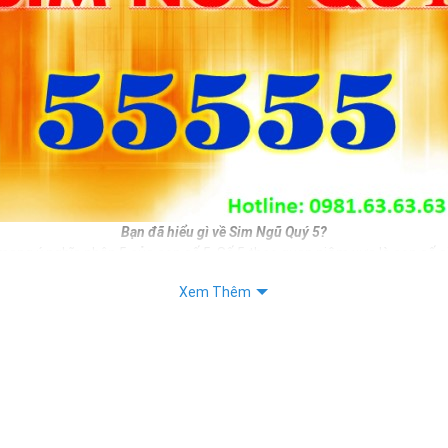
Bạn đã hiểu gì về Sim Ngũ Quý 5?
mang ý nghĩa nhân 5 của con số 5. Số 5 theo quan niệm xưa là con số si
i phát triển. Do đó nếu bạn sở hữu sim ngũ quý 5 đồng nghĩa với việc 
Xem Thêm
n mình.
, làm ăn sẽ được phát triển hơn, sinh tài, sinh lộc, sinh may mắn, sin
băn khoăn chưa biết chọn số sim đẹp nào làm số liên lạc hàng ngày thì
 không tồi cho bạn.
iết:
 Sim Số Đẹp Mang Lại Bình An, May Mắn Cho Chủ Sỡ Hữu.