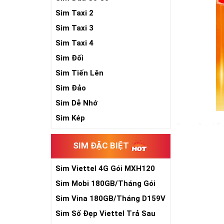
Sim Taxi 2
Sim Taxi 3
Sim Taxi 4
Sim Đối
Sim Tiến Lên
Sim Đảo
Sim Dễ Nhớ
Sim Kép
Sim ngũ quý 5 
cho sự sinh sô
SIM ĐẶC BIỆT
đồ hộ mệnh bê
Trong cuộc sống
Sim Viettel 4G Gói MXH120
vậy, nếu đang 
Siêu Rẻ
Sim Mobi 180GB/Tháng Gói
sẽ là một gợi ý
TK159
Sim Vina 180GB/Tháng D159V
Xem thêm bài v
Sim Số Đẹp Viettel Trả Sau
Sim Ngũ Quý 2-