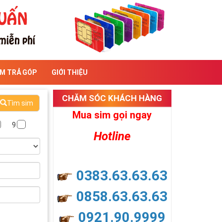
IM TRẢ GÓP
GIỚI THIỆU
CHĂM SÓC KHÁCH HÀNG
Tìm sim
Mua sim gọi ngay
9
Hotline
0383.63.63.63
0858.63.63.63
0921.90.9999