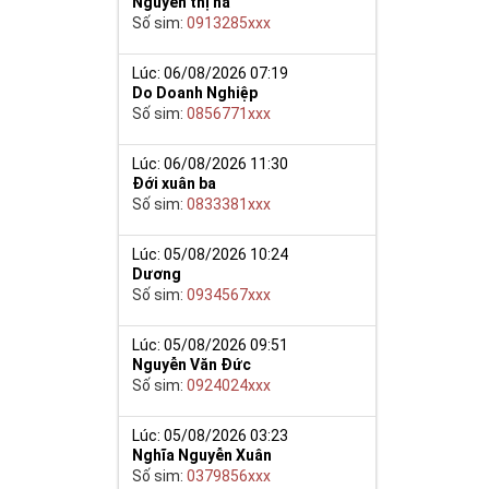
Nguyễn thị hà
Số sim:
0913285xxx
Lúc: 06/08/2026 07:19
Do Doanh Nghiệp
Số sim:
0856771xxx
Lúc: 06/08/2026 11:30
Đới xuân ba
nh sôi nhân
Số sim:
0833381xxx
át vọng của
Lúc: 05/08/2026 10:24
m của môn loài,
Dương
 săn lùng của
Số sim:
0934567xxx
ạo ấn tượng và
 thoại và chắc
Lúc: 05/08/2026 09:51
Nguyễn Văn Đức
Số sim:
0924024xxx
iệp, mở ra con
ệc.
Lúc: 05/08/2026 03:23
 đẹp, với đẳng
Nghĩa Nguyễn Xuân
5 gồm cả những
Số sim:
0379856xxx