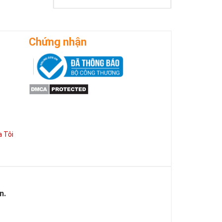
ờng phát triển
Chứng nhận
 Tôi
n.
 của Vàng, của