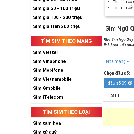
Tìm sim có
Tìm sim bắ
Sim giá 50 - 100 triệu
Sim giá 100 - 200 triệu
Sim giá trên 200 triệu
Sim Ngũ Q
Kho Sim Ngũ Quý 5
TÌM SIM THEO MẠNG
linh hoạt. Đặt mua
Sim Viettel
Sim Vinaphone
Nhà mạng
Sim Mobifone
Chọn đầu số:
Sim Vietnamobile
đầu số 09
Sim Gmobile
STT
Sim iTelecom
TÌM SIM THEO LOẠI
Sim tam hoa
Sim tứ quý