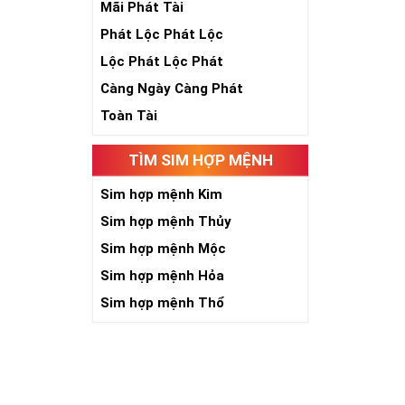
Mãi Phát Tài
Phát Lộc Phát Lộc
Lộc Phát Lộc Phát
Càng Ngày Càng Phát
Toàn Tài
Số 5 là sinh, 
TÌM SIM HỢP MỆNH
năm, phát triể
toàn nhân loại
Sim hợp mệnh Kim
Khi năm số 5 đ
Sim hợp mệnh Thủy
kích thích quyề
Sim hợp mệnh Mộc
người có “máu 
Sim hợp mệnh Hỏa
niềm tin với c
chắn việc tạo 
Sim hợp mệnh Thổ
Với người làm 
đường công dan
Giới chơi sim 
cấp đứng đầu. 