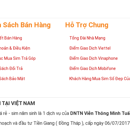
 cong như cuộc sống có lúc
thăng
lúc
trầm
nhưng họ sẽ tìm thấy con đư
mình.
h Sách Bán Hàng
Hỗ Trợ Chung
ết Bán Hàng
Tổng Đài Nhà Mạng
hoản & Điều Kiện
Điểm Giao Dịch Viettel
ục Mua Sim Trả Góp
Điểm Giao Dịch Vinaphone
Sách Đổi Trả
Điểm Giao Dịch Mobifone
Sách Bảo Mật
Khách Hàng Mua Sim Số Đẹp Của
N TẠI VIỆT NAM
sao nên sở hữu sim ngũ quý 5?
 rẻ - sim năm sinh là 1 dịch vụ của
DNTN Viễn Thông Minh Tuấ
 quý 5
được nhiều người quan tâm vì con số 5 được coi là số của Phúc,
hoạch và đầu tư Tiền Giang ( Đồng Tháp ), cấp ngày 06/07/2017
được nhiều người yêu thích và chọn lựa.