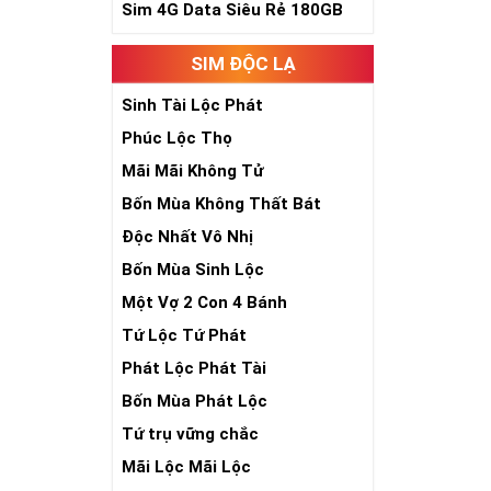
Sim 4G Data Siêu Rẻ 180GB
Sim Ngũ Quý 3- 
Sim Ngũ Quý 4-
SIM ĐỘC LẠ
Ý Nghĩa Si
Sinh Tài Lộc Phát
Phúc Lộc Thọ
Sim ngũ quý 5 
sim giúp tăng 
Mãi Mãi Không Tử
nhiên, nó tượn
Bốn Mùa Không Thất Bát
- Lễ - Trí – Tín
)
sống sự hòa hợ
Độc Nhất Vô Nhị
số đẹp ngũ quý
Bốn Mùa Sinh Lộc
chóng thành côn
Một Vợ 2 Con 4 Bánh
Tứ Lộc Tứ Phát
Phát Lộc Phát Tài
Bốn Mùa Phát Lộc
Tứ trụ vững chắc
Mãi Lộc Mãi Lộc