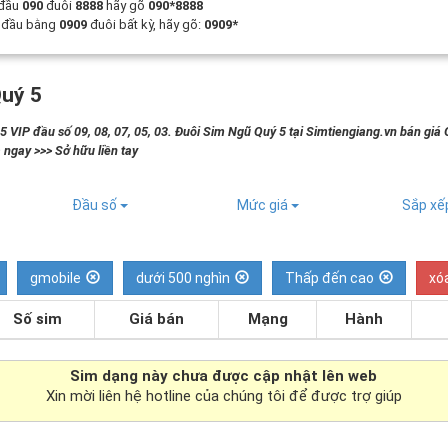
 đầu
090
đuôi
8888
hãy gõ
090*8888
t đầu bằng
0909
đuôi bất kỳ, hãy gõ:
0909*
uý 5
 VIP đầu số 09, 08, 07, 05, 03. Đuôi Sim Ngũ Quý 5 tại Simtiengiang.vn bán giá 
 ngay >>> Sở hữu liền tay
Đầu số
Mức giá
Sắp x
gmobile
dưới 500 nghìn
Thấp đến cao
xó
Số sim
Giá bán
Mạng
Hành
Sim dạng
này chưa được cập nhật lên web
Xin mời liên hệ hotline của chúng tôi để được trợ giúp