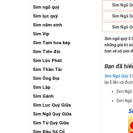
Sim Ngũ Q
Sim ngũ quý
Sim lục quý
Sim Ngũ Q
Sim năm sinh
Sim Ngũ Q
Sim Vip
Sim ngũ quý 5 
Sim Tam hoa kép
những giá trị s
hơn về số sim đ
Sim Tiến đôi
Sim Lộc Phát
Bạn đã hiể
Sim Thần Tài
Sim Ngũ Quý 5
Sim Ông Địa
lại 5 lần và đượ
Sim Lặp
Sim Ngũ
Sim Gánh
Sim Ngũ
Sim Lục Quý Giữa
Sim Ngũ Quý Giữa
Sim Tứ Quý Giữa
Sim Đầu Số Cổ