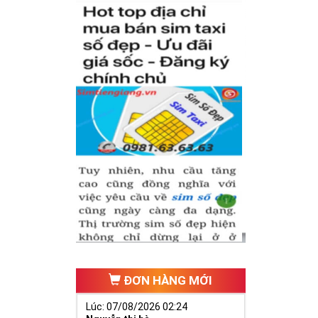
 tự thân chiếc
iữa dãy số tự
(
Nhân - Nghĩa
ếu tố cho cuộc
nh có được
sim
nghiệp để nhanh
ĐƠN HÀNG MỚI
Lúc: 07/08/2026 02:24