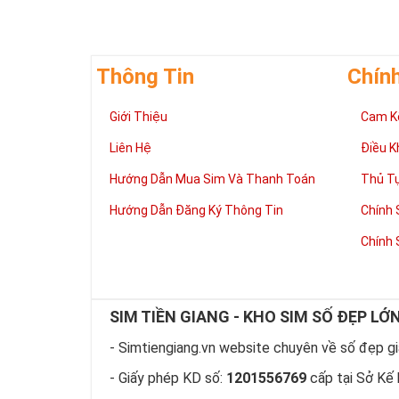
nét gãy và nét
vững bền của 
Thông Tin
Chín
Giới Thiệu
Cam K
Liên Hệ
Điều K
Hướng Dẫn Mua Sim Và Thanh Toán
Thủ T
Hướng Dẫn Đăng Ký Thông Tin
Chính 
Chính 
SIM TIỀN GIANG - KHO SIM SỐ ĐẸP LỚ
Tại 
- Simtiengiang.vn website chuyên về số đẹp giá
Sim ngũ
- Giấy phép KD số:
1201556769
cấp tại Sở Kế 
Vua nên 