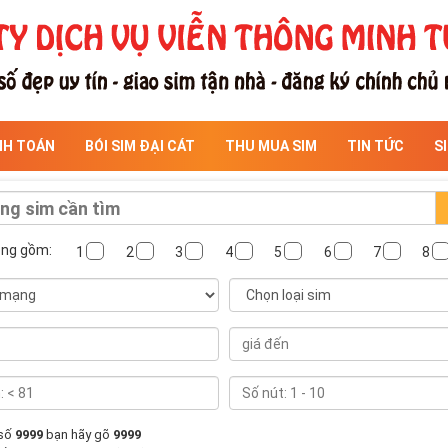
NH TOÁN
BÓI SIM ĐẠI CÁT
THU MUA SIM
TIN TỨC
S
ông gồm:
1
2
3
4
5
6
7
8
 số
9999
bạn hãy gõ
9999