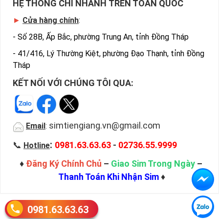
HỆ THỐNG CHI NHÁNH TRÊN TOÀN QUỐC
►
Cửa hàng chính
:
-
Số 28B, Ấp Bắc, phường Trung An, tỉnh Đồng Tháp
-
41/416, Lý Thường Kiệt, phường Đạo Thạnh, tỉnh Đồng
Tháp
KẾT NỐI VỚI CHÚNG TÔI QUA:
simtiengiang.vn@gmail.com
Email
:
:
📞
0981.63.63.63
-
02736.55.9999
Hotline
♦
Đăng Ký Chính Chủ
–
Giao Sim Trong Ngày
–
Thanh Toán Khi Nhận Sim
♦
0981.63.63.63