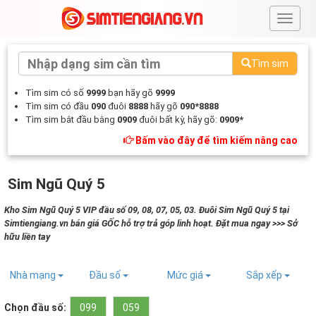
#
Tìm sim
Tìm sim có số
9999
bạn hãy gõ
9999
Tìm sim có đầu
090
đuôi
8888
hãy gõ
090*8888
Tìm sim bắt đầu bằng
0909
đuôi bất kỳ, hãy gõ:
0909*
Bấm vào đây để tìm kiếm nâng cao
Sim Ngũ Quý 5
Kho Sim Ngũ Quý 5 VIP đầu số 09, 08, 07, 05, 03. Đuôi Sim Ngũ Quý 5 tại
Simtiengiang.vn bán giá GỐC hỗ trợ trả góp linh hoạt. Đặt mua ngay >>> Sở
hữu liền tay
Nhà mạng
Đầu số
Mức giá
Sắp xếp
Chọn đầu số:
099
059