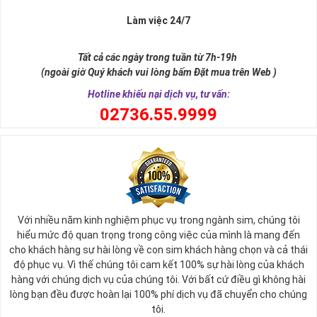
Lộc
Làm việc 24/7
Sim ngũ quý 5 được giới nghiên cứu phong thủy xếp vào dòng
sim
SINH LỘC
, có nghĩa tự thân chiếc sim giúp tăng cường, sinh sôi
Tất cả các ngày trong tuần từ 7h-19h
tài lộc, may mắn cho chủ sở hữu. Thật vậy, số 5 đứng giữa dãy số
(ngoài giờ Quý khách vui lòng bấm Đặt mua trên Web )
tự nhiên, nó tượng trưng cho ngũ hành (
Kim – Mộc – Thủy – Hỏa –
Thổ
), đạo quân tử có (
Nhân - Nghĩa - Lễ - Trí – Tín
), trong cuộc sống
Hotline khiếu nại dịch vụ, tư vấn:
có ngũ phúc (
Phúc, Lộc, Thọ, Khang, Ninh
). Đó là 5 yếu tố cho cuộc
0
2736.55.9999
sống sự hòa hợp, yên ổn, an lành. Cũng bởi vậy, các chuyên gia
phong thủy khẳng định có được
sim số đẹp ngũ quý
55555 là có
được sự hòa hợp, thuận lợi, bình an trong cuộc sống, sự nghiệp để
nhanh chóng thành công, tiến tới những vị trí cao nhất.
Với nhiều năm kinh nghiệm phục vụ trong ngành sim, chúng tôi
hiểu mức độ quan trọng trong công việc của mình là mang đến
cho khách hàng sự hài lòng về con sim khách hàng chọn và cả thái
độ phục vụ. Vì thế chúng tôi cam kết 100% sự hài lòng của khách
hàng với chúng dịch vụ của chúng tôi. Với bất cứ điều gì không hài
lòng bạn đều được hoàn lại 100% phí dịch vụ đã chuyển cho chúng
tôi.