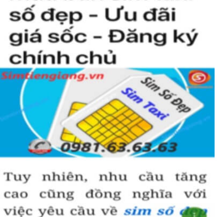
Sim ngũ quý 5
được nhiều người quan tâm vì con số 5 được
coi là số của Phúc, của Vàng, của Vua nên được nhiều người
yêu thích và chọn lựa.
Vì vậy
sim số đẹp
đuôi 55555
thể hiện được ước vọng về sự
hoà hợp, bình an, sinh sôi, làm việc gì cũng thuận lợi và tiến
đến vị trí cao nhất. Số 5 là con số của đời người, thể hiện sự
bình yên, hạnh phúc.
+ Khi nhìn vào số
sim ngũ quý 5
của bạn, người ta sẽ biết được bạn
là người cẩn thận, là người có địa vị và thành công trong cuộc
sống.
+ Khi sử dụng
sim số đẹp đuôi 55555
để kinh doanh, làm ăn sẽ tạo
dựng được niềm tin, sự tin tưởng với đối tác,…
+ Sử dụng
sim ngũ quý 5
cũng giúp bạn tự tin hơn trong cuộc
sống, với các mối quan hệ xã hội khác.
Những phân tích chuyên sâu về ý nghĩa của dòng
sim ngũ
quý 5
xét theo nhiều khía cạch, đã đủ trả lời cho câu hỏi “
Lý
do nên sở hữu sim ngũ quý 5 này
, Có thể khẳng định, đây là
dòng sim số đẹp được khuyên dùng cho giới làm ăn, kinh
doanh, dân công chức, văn phòng thậm chí là các doanh