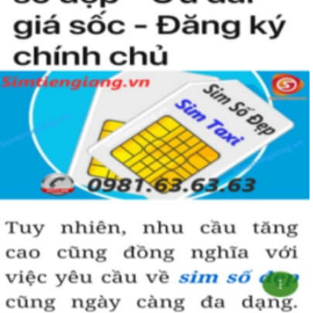
coi là số của Phúc, của Vàng, của Vua nên được nhiều người
yêu thích và chọn lựa.
Vì vậy
sim số đẹp
đuôi 55555
thể hiện được ước vọng về sự
hoà hợp, bình an, sinh sôi, làm việc gì cũng thuận lợi và tiến
đến vị trí cao nhất. Số 5 là con số của đời người, thể hiện sự
bình yên, hạnh phúc.
+ Khi nhìn vào số
sim ngũ quý 5
của bạn, người ta sẽ biết được bạn
là người cẩn thận, là người có địa vị và thành công trong cuộc
sống.
+ Khi sử dụng
sim số đẹp đuôi 55555
để kinh doanh, làm ăn sẽ tạo
dựng được niềm tin, sự tin tưởng với đối tác,…
+ Sử dụng
sim ngũ quý 5
cũng giúp bạn tự tin hơn trong cuộc
sống, với các mối quan hệ xã hội khác.
Những phân tích chuyên sâu về ý nghĩa của dòng
sim ngũ
quý 5
xét theo nhiều khía cạch, đã đủ trả lời cho câu hỏi “
Lý
do nên sở hữu sim ngũ quý 5 này
, Có thể khẳng định, đây là
dòng sim số đẹp được khuyên dùng cho giới làm ăn, kinh
doanh, dân công chức, văn phòng thậm chí là các doanh
nhân thành đạt.