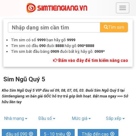
#
Tìm sim
Tìm sim có số
9999
bạn hãy gõ
9999
Tìm sim có đầu
090
đuôi
8888
hãy gõ
090*8888
Tìm sim bắt đầu bằng
0909
đuôi bất kỳ, hãy gõ:
0909*
Bấm vào đây để tìm kiếm nâng cao
Sim Ngũ Quý 5
Kho Sim Ngũ Quý 5 VIP đầu số 09, 08, 07, 05, 03. Đuôi Sim Ngũ Quý 5 tại
Simtiengiang.vn bán giá GỐC hỗ trợ trả góp linh hoạt. Đặt mua ngay >>> Sở
hữu liền tay
Nhà mạng
Đầu số
Mức giá
Sắp xếp
đầu số 090
5 - 10 triệu
Thấp đến cao