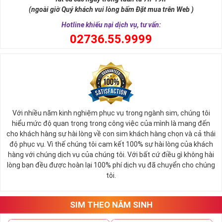
tài lộc, may mắn cho chủ sở hữu. Thật vậy, số 5 đứng giữa dãy số
(ngoài giờ Quý khách vui lòng bấm Đặt mua trên Web )
tự nhiên, nó tượng trưng cho ngũ hành (
Kim – Mộc – Thủy – Hỏa –
Thổ
), đạo quân tử có (
Nhân - Nghĩa - Lễ - Trí – Tín
), trong cuộc sống
Hotline khiếu nại dịch vụ, tư vấn:
có ngũ phúc (
Phúc, Lộc, Thọ, Khang, Ninh
). Đó là 5 yếu tố cho cuộc
0
2736.55.9999
sống sự hòa hợp, yên ổn, an lành. Cũng bởi vậy, các chuyên gia
phong thủy khẳng định có được
sim số đẹp ngũ quý
55555 là có
được sự hòa hợp, thuận lợi, bình an trong cuộc sống, sự nghiệp để
nhanh chóng thành công, tiến tới những vị trí cao nhất.
Với nhiều năm kinh nghiệm phục vụ trong ngành sim, chúng tôi
hiểu mức độ quan trọng trong công việc của mình là mang đến
cho khách hàng sự hài lòng về con sim khách hàng chọn và cả thái
độ phục vụ. Vì thế chúng tôi cam kết 100% sự hài lòng của khách
hàng với chúng dịch vụ của chúng tôi. Với bất cứ điều gì không hài
lòng bạn đều được hoàn lại 100% phí dịch vụ đã chuyển cho chúng
tôi.
SIM THEO NĂM SINH