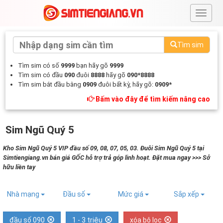
#
Tìm sim
Tìm sim có số
9999
bạn hãy gõ
9999
Tìm sim có đầu
090
đuôi
8888
hãy gõ
090*8888
Tìm sim bắt đầu bằng
0909
đuôi bất kỳ, hãy gõ:
0909*
Bấm vào đây để tìm kiếm nâng cao
Sim Ngũ Quý 5
Kho Sim Ngũ Quý 5 VIP đầu số 09, 08, 07, 05, 03. Đuôi Sim Ngũ Quý 5 tại
Simtiengiang.vn bán giá GỐC hỗ trợ trả góp linh hoạt. Đặt mua ngay >>> Sở
hữu liền tay
Nhà mạng
Đầu số
Mức giá
Sắp xếp
đầu số 090
1 - 3 triệu
xóa bộ lọc