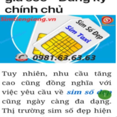
hoà hợp, bình an, sinh sôi, làm việc gì cũng thuận lợi và tiến
đến vị trí cao nhất. Số 5 là con số của đời người, thể hiện sự
bình yên, hạnh phúc.
+ Khi nhìn vào số
sim ngũ quý 5
của bạn, người ta sẽ biết được bạn
là người cẩn thận, là người có địa vị và thành công trong cuộc
sống.
+ Khi sử dụng
sim số đẹp đuôi 55555
để kinh doanh, làm ăn sẽ tạo
dựng được niềm tin, sự tin tưởng với đối tác,…
+ Sử dụng
sim ngũ quý 5
cũng giúp bạn tự tin hơn trong cuộc
sống, với các mối quan hệ xã hội khác.
Những phân tích chuyên sâu về ý nghĩa của dòng
sim ngũ
quý 5
xét theo nhiều khía cạch, đã đủ trả lời cho câu hỏi “
Lý
do nên sở hữu sim ngũ quý 5 này
, Có thể khẳng định, đây là
dòng sim số đẹp được khuyên dùng cho giới làm ăn, kinh
doanh, dân công chức, văn phòng thậm chí là các doanh
nhân thành đạt.
Hướng dẫn mua Sim Ngũ Quý 5 tại
Simtiengiang.vn.