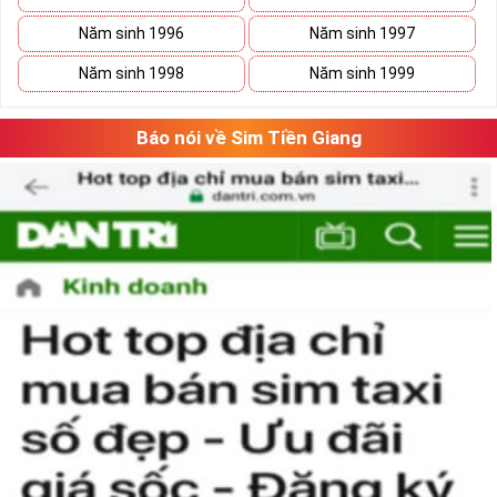
lúc
thăng
lúc
trầm
nhưng họ sẽ tìm thấy con đường phát triển vững
Năm sinh 1996
Năm sinh 1997
bền của mình.
Năm sinh 1998
Năm sinh 1999
Báo nói về Sim Tiền Giang
Tại sao nên sở hữu sim ngũ quý 5?
Sim ngũ quý 5
được nhiều người quan tâm vì con số 5 được
coi là số của Phúc, của Vàng, của Vua nên được nhiều người
yêu thích và chọn lựa.
Vì vậy
sim số đẹp
đuôi 55555
thể hiện được ước vọng về sự