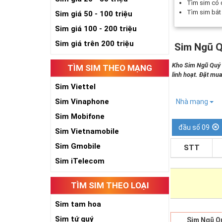
Tìm sim có
Tìm sim bắ
Sim giá 50 - 100 triệu
Sim giá 100 - 200 triệu
Sim giá trên 200 triệu
Sim Ngũ Q
Kho Sim Ngũ Quý 5
TÌM SIM THEO MẠNG
linh hoạt. Đặt mua
Sim Viettel
Sim Vinaphone
Nhà mạng
Sim Mobifone
đầu số 09
Sim Vietnamobile
Sim Gmobile
STT
Sim iTelecom
TÌM SIM THEO LOẠI
Sim tam hoa
Sim tứ quý
Sim Ngũ Q