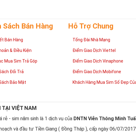
mình.
h Sách Bán Hàng
Hỗ Trợ Chung
ết Bán Hàng
Tổng Đài Nhà Mạng
hoản & Điều Kiện
Điểm Giao Dịch Viettel
ục Mua Sim Trả Góp
Điểm Giao Dịch Vinaphone
Sách Đổi Trả
Điểm Giao Dịch Mobifone
Sách Bảo Mật
Khách Hàng Mua Sim Số Đẹp Của
N TẠI VIỆT NAM
sao nên sở hữu sim ngũ quý 5?
 quý 5
được nhiều người quan tâm vì con số 5 được coi là số của Phúc,
 rẻ - sim năm sinh là 1 dịch vụ của
DNTN Viễn Thông Minh Tuấ
được nhiều người yêu thích và chọn lựa.
hoạch và đầu tư Tiền Giang ( Đồng Tháp ), cấp ngày 06/07/2017
m số đẹp
đuôi 55555
thể hiện được ước vọng về sự hoà hợp, bình an, si