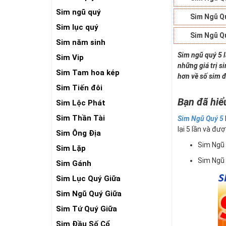
Sim ngũ quý
Sim Ngũ Q
Sim lục quý
Sim Ngũ Q
Sim năm sinh
Sim ngũ quý 5 
Sim Vip
những giá trị s
Sim Tam hoa kép
hơn về số sim đ
Sim Tiến đôi
Bạn đã hiể
Sim Lộc Phát
Sim Thần Tài
Sim Ngũ Quý 5
lại 5 lần và đượ
Sim Ông Địa
Sim Ngũ
Sim Lặp
Sim Ngũ
Sim Gánh
Sim Lục Quý Giữa
Sim Ngũ Quý Giữa
Sim Tứ Quý Giữa
Sim Đầu Số Cổ