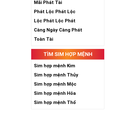
Mãi Phát Tài
Phát Lộc Phát Lộc
Lộc Phát Lộc Phát
Càng Ngày Càng Phát
Toàn Tài
Số 5 là sinh, 
năm, phát triể
TÌM SIM HỢP MỆNH
toàn nhân loại
Sim hợp mệnh Kim
Khi năm số 5 đ
kích thích quyề
Sim hợp mệnh Thủy
người có “máu 
Sim hợp mệnh Mộc
niềm tin với c
Sim hợp mệnh Hỏa
chắn việc tạo 
Sim hợp mệnh Thổ
Với người làm 
đường công dan
Giới chơi sim 
cấp đứng đầu. 
nét gãy và nét