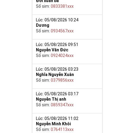
Đới xuân ba
Số sim:
0833381xxx
Lúc: 05/08/2026 10:24
Dương
Số sim:
0934567xxx
nh sôi nhân
Lúc: 05/08/2026 09:51
Nguyễn Văn Đức
át vọng của
Số sim:
0924024xxx
m của môn loài,
Lúc: 05/08/2026 03:23
 săn lùng của
Nghĩa Nguyễn Xuân
ạo ấn tượng và
Số sim:
0379856xxx
 thoại và chắc
Lúc: 05/08/2026 03:17
Nguyễn Thị anh
iệp, mở ra con
Số sim:
0859347xxx
ệc.
 đẹp, với đẳng
Lúc: 05/08/2026 11:02
5 gồm cả những
Nguyễn Minh Khôi
ờng phát triển
Số sim:
0764113xxx