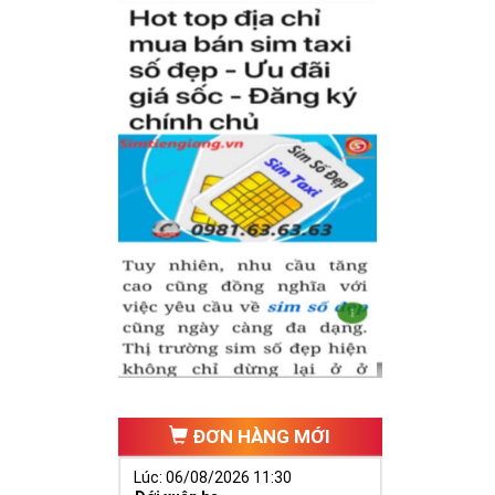
 tự thân chiếc
iữa dãy số tự
(
Nhân - Nghĩa
ếu tố cho cuộc
nh có được
sim
nghiệp để nhanh
ĐƠN HÀNG MỚI
Lúc: 06/08/2026 11:30