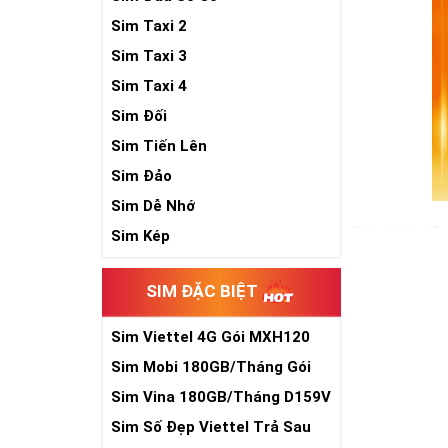
Sim Taxi 2
Sim Taxi 3
Sim Taxi 4
Sim Đối
Sim Tiến Lên
Sim Đảo
Sim Dễ Nhớ
Sim ngũ quý 5 
Sim Kép
cho sự sinh sô
đồ hộ mệnh bê
SIM ĐẶC BIỆT
Trong cuộc sống
vậy, nếu đang 
Sim Viettel 4G Gói MXH120
sẽ là một gợi ý
Siêu Rẻ
Sim Mobi 180GB/Tháng Gói
Xem thêm bài v
TK159
Sim Vina 180GB/Tháng D159V
Sim Ngũ Quý 2-
Sim Số Đẹp Viettel Trả Sau
Sim Ngũ Quý 3- 