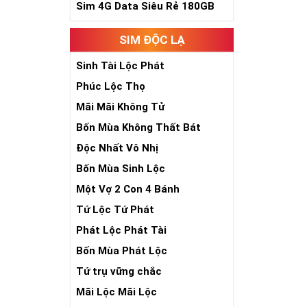
Sim 4G Data Siêu Rẻ 180GB
Sim Ngũ Quý 4-
SIM ĐỘC LẠ
Ý Nghĩa Si
Sinh Tài Lộc Phát
Sim ngũ quý 5 
Phúc Lộc Thọ
sim giúp tăng 
nhiên, nó tượn
Mãi Mãi Không Tử
- Lễ - Trí – Tín
)
Bốn Mùa Không Thất Bát
sống sự hòa hợ
số đẹp ngũ quý
Độc Nhất Vô Nhị
chóng thành côn
Bốn Mùa Sinh Lộc
Một Vợ 2 Con 4 Bánh
Tứ Lộc Tứ Phát
Phát Lộc Phát Tài
Bốn Mùa Phát Lộc
Tứ trụ vững chắc
Mãi Lộc Mãi Lộc