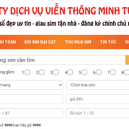
NH TOÁN
BÓI SIM ĐẠI CÁT
THU MUA SIM
TIN TỨC
S
ông gồm:
1
2
3
4
5
6
7
8
 số
9999
bạn hãy gõ
9999