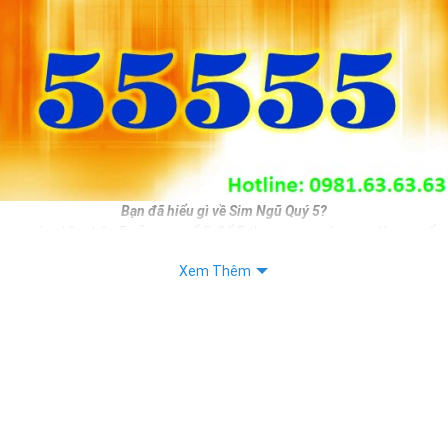
Bạn đã hiểu gì về Sim Ngũ Quý 5?
mang ý nghĩa nhân 5 của con số 5. Số 5 theo quan niệm xưa là con số si
i phát triển. Do đó nếu bạn sở hữu sim ngũ quý 5 đồng nghĩa với việc 
Xem Thêm
n mình.
, làm ăn sẽ được phát triển hơn, sinh tài, sinh lộc, sinh may mắn, sin
băn khoăn chưa biết chọn số sim đẹp nào làm số liên lạc hàng ngày thì
 không tồi cho bạn.
iết:
 Sim Số Đẹp Mang Lại Bình An, May Mắn Cho Chủ Sỡ Hữu.
Sim Số Đẹp, Lựa LIền Tay, Vận May Tới Tấp.