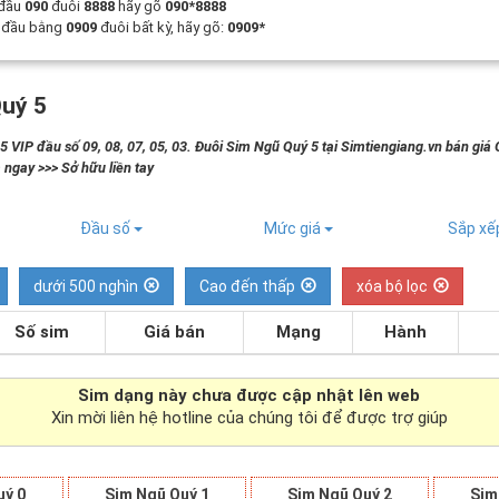
 đầu
090
đuôi
8888
hãy gõ
090*8888
t đầu bằng
0909
đuôi bất kỳ, hãy gõ:
0909*
uý 5
 VIP đầu số 09, 08, 07, 05, 03. Đuôi Sim Ngũ Quý 5 tại Simtiengiang.vn bán giá 
 ngay >>> Sở hữu liền tay
Đầu số
Mức giá
Sắp x
dưới 500 nghìn
Cao đến thấp
xóa bộ lọc
Số sim
Giá bán
Mạng
Hành
Sim dạng
này chưa được cập nhật lên web
Xin mời liên hệ hotline của chúng tôi để được trợ giúp
uý 0
Sim Ngũ Quý 1
Sim Ngũ Quý 2
Sim