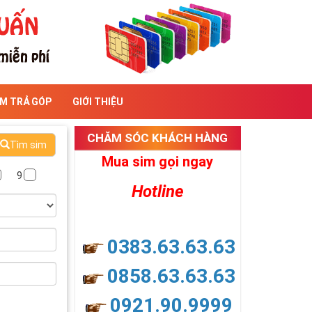
IM TRẢ GÓP
GIỚI THIỆU
CHĂM SÓC KHÁCH HÀNG
Tìm sim
Mua sim gọi ngay
9
Hotline
0383.63.63.63
0858.63.63.63
0921.90.9999