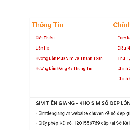
vững bền của 
Thông Tin
Chín
Giới Thiệu
Cam K
Liên Hệ
Điều K
Hướng Dẫn Mua Sim Và Thanh Toán
Thủ T
Hướng Dẫn Đăng Ký Thông Tin
Chính 
Chính 
SIM TIỀN GIANG - KHO SIM SỐ ĐẸP LỚ
Tại 
Sim ngũ
- Simtiengiang.vn website chuyên về số đẹp giá
Vua nên 
- Giấy phép KD số:
1201556769
cấp tại Sở Kế 
Vì vậy
si