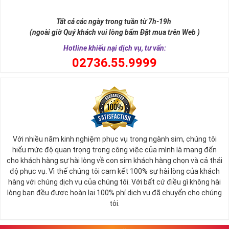
Sim ngũ quý 5 được giới nghiên cứu phong thủy xếp vào dòng
sim
SINH LỘC
, có nghĩa tự thân chiếc sim giúp tăng cường, sinh sôi
Tất cả các ngày trong tuần từ 7h-19h
tài lộc, may mắn cho chủ sở hữu. Thật vậy, số 5 đứng giữa dãy số
(ngoài giờ Quý khách vui lòng bấm Đặt mua trên Web )
tự nhiên, nó tượng trưng cho ngũ hành (
Kim – Mộc – Thủy – Hỏa –
Thổ
), đạo quân tử có (
Nhân - Nghĩa - Lễ - Trí – Tín
), trong cuộc sống
Hotline khiếu nại dịch vụ, tư vấn:
có ngũ phúc (
Phúc, Lộc, Thọ, Khang, Ninh
). Đó là 5 yếu tố cho cuộc
0
2736.55.9999
sống sự hòa hợp, yên ổn, an lành. Cũng bởi vậy, các chuyên gia
phong thủy khẳng định có được
sim số đẹp ngũ quý
55555 là có
được sự hòa hợp, thuận lợi, bình an trong cuộc sống, sự nghiệp để
nhanh chóng thành công, tiến tới những vị trí cao nhất.
Với nhiều năm kinh nghiệm phục vụ trong ngành sim, chúng tôi
hiểu mức độ quan trọng trong công việc của mình là mang đến
cho khách hàng sự hài lòng về con sim khách hàng chọn và cả thái
độ phục vụ. Vì thế chúng tôi cam kết 100% sự hài lòng của khách
hàng với chúng dịch vụ của chúng tôi. Với bất cứ điều gì không hài
lòng bạn đều được hoàn lại 100% phí dịch vụ đã chuyển cho chúng
tôi.