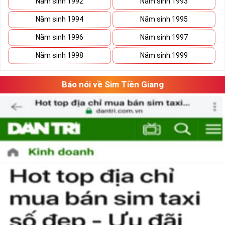
Năm sinh 1992
Năm sinh 1993
số 5 tạo nên là tổng hòa của ý nghĩa và hình thức, con số 5 gồm cả
những nét gãy và nét cong như cuộc sống có
Năm sinh 1994
Năm sinh 1995
lúc
thăng
lúc
trầm
nhưng họ sẽ tìm thấy con đường phát triển vững
Năm sinh 1996
Năm sinh 1997
bền của mình.
Năm sinh 1998
Năm sinh 1999
Báo nói về Sim Tiền Giang
Tại sao nên sở hữu sim ngũ quý 5?
Sim ngũ quý 5
được nhiều người quan tâm vì con số 5 được