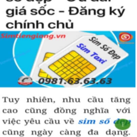
coi là số của Phúc, của Vàng, của Vua nên được nhiều người
yêu thích và chọn lựa.
Vì vậy
sim số đẹp
đuôi 55555
thể hiện được ước vọng về sự
hoà hợp, bình an, sinh sôi, làm việc gì cũng thuận lợi và tiến
đến vị trí cao nhất. Số 5 là con số của đời người, thể hiện sự
bình yên, hạnh phúc.
+ Khi nhìn vào số
sim ngũ quý 5
của bạn, người ta sẽ biết được bạn
là người cẩn thận, là người có địa vị và thành công trong cuộc
sống.
+ Khi sử dụng
sim số đẹp đuôi 55555
để kinh doanh, làm ăn sẽ tạo
dựng được niềm tin, sự tin tưởng với đối tác,…
+ Sử dụng
sim ngũ quý 5
cũng giúp bạn tự tin hơn trong cuộc
sống, với các mối quan hệ xã hội khác.
Những phân tích chuyên sâu về ý nghĩa của dòng
sim ngũ
quý 5
xét theo nhiều khía cạch, đã đủ trả lời cho câu hỏi “
Lý
do nên sở hữu sim ngũ quý 5 này
, Có thể khẳng định, đây là
dòng sim số đẹp được khuyên dùng cho giới làm ăn, kinh
doanh, dân công chức, văn phòng thậm chí là các doanh
nhân thành đạt.