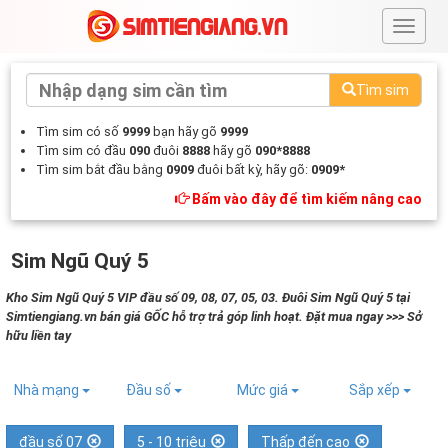
#
Tìm sim
Tìm sim có số
9999
bạn hãy gõ
9999
Tìm sim có đầu
090
đuôi
8888
hãy gõ
090*8888
Tìm sim bắt đầu bằng
0909
đuôi bất kỳ, hãy gõ:
0909*
Bấm vào đây để tìm kiếm nâng cao
Sim Ngũ Quý 5
Kho Sim Ngũ Quý 5 VIP đầu số 09, 08, 07, 05, 03. Đuôi Sim Ngũ Quý 5 tại
Simtiengiang.vn bán giá GỐC hỗ trợ trả góp linh hoạt. Đặt mua ngay >>> Sở
hữu liền tay
Nhà mạng
Đầu số
Mức giá
Sắp xếp
đầu số 07
5 - 10 triệu
Thấp đến cao