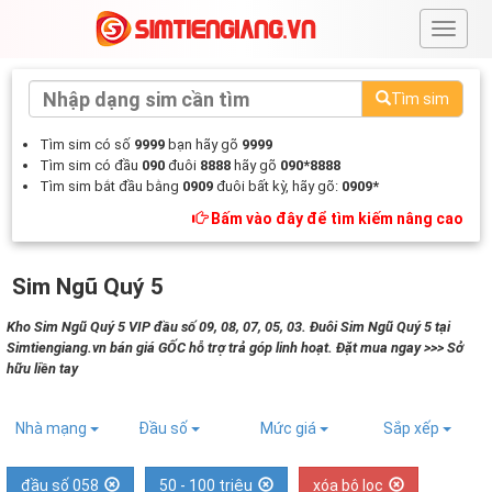
#
Tìm sim
Tìm sim có số
9999
bạn hãy gõ
9999
Tìm sim có đầu
090
đuôi
8888
hãy gõ
090*8888
Tìm sim bắt đầu bằng
0909
đuôi bất kỳ, hãy gõ:
0909*
Bấm vào đây để tìm kiếm nâng cao
Sim Ngũ Quý 5
Kho Sim Ngũ Quý 5 VIP đầu số 09, 08, 07, 05, 03. Đuôi Sim Ngũ Quý 5 tại
Simtiengiang.vn bán giá GỐC hỗ trợ trả góp linh hoạt. Đặt mua ngay >>> Sở
hữu liền tay
Nhà mạng
Đầu số
Mức giá
Sắp xếp
đầu số 058
50 - 100 triệu
xóa bộ lọc