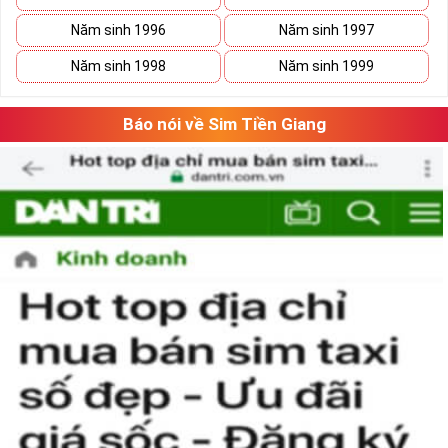
lúc
thăng
lúc
trầm
nhưng họ sẽ tìm thấy con đường phát triển vững
Năm sinh 1996
Năm sinh 1997
bền của mình.
Năm sinh 1998
Năm sinh 1999
Báo nói về Sim Tiền Giang
Tại sao nên sở hữu sim ngũ quý 5?
Sim ngũ quý 5
được nhiều người quan tâm vì con số 5 được
coi là số của Phúc, của Vàng, của Vua nên được nhiều người
yêu thích và chọn lựa.
Vì vậy
sim số đẹp
đuôi 55555
thể hiện được ước vọng về sự