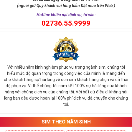
tài lộc, may mắn cho chủ sở hữu. Thật vậy, số 5 đứng giữa dãy số
(ngoài giờ Quý khách vui lòng bấm Đặt mua trên Web )
tự nhiên, nó tượng trưng cho ngũ hành (
Kim – Mộc – Thủy – Hỏa –
Thổ
), đạo quân tử có (
Nhân - Nghĩa - Lễ - Trí – Tín
), trong cuộc sống
Hotline khiếu nại dịch vụ, tư vấn:
có ngũ phúc (
Phúc, Lộc, Thọ, Khang, Ninh
). Đó là 5 yếu tố cho cuộc
0
2736.55.9999
sống sự hòa hợp, yên ổn, an lành. Cũng bởi vậy, các chuyên gia
phong thủy khẳng định có được
sim số đẹp ngũ quý
55555 là có
được sự hòa hợp, thuận lợi, bình an trong cuộc sống, sự nghiệp để
nhanh chóng thành công, tiến tới những vị trí cao nhất.
Với nhiều năm kinh nghiệm phục vụ trong ngành sim, chúng tôi
hiểu mức độ quan trọng trong công việc của mình là mang đến
cho khách hàng sự hài lòng về con sim khách hàng chọn và cả thái
độ phục vụ. Vì thế chúng tôi cam kết 100% sự hài lòng của khách
hàng với chúng dịch vụ của chúng tôi. Với bất cứ điều gì không hài
lòng bạn đều được hoàn lại 100% phí dịch vụ đã chuyển cho chúng
tôi.
SIM THEO NĂM SINH