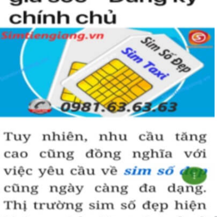
hoà hợp, bình an, sinh sôi, làm việc gì cũng thuận lợi và tiến
đến vị trí cao nhất. Số 5 là con số của đời người, thể hiện sự
bình yên, hạnh phúc.
+ Khi nhìn vào số
sim ngũ quý 5
của bạn, người ta sẽ biết được bạn
là người cẩn thận, là người có địa vị và thành công trong cuộc
sống.
+ Khi sử dụng
sim số đẹp đuôi 55555
để kinh doanh, làm ăn sẽ tạo
dựng được niềm tin, sự tin tưởng với đối tác,…
+ Sử dụng
sim ngũ quý 5
cũng giúp bạn tự tin hơn trong cuộc
sống, với các mối quan hệ xã hội khác.
Những phân tích chuyên sâu về ý nghĩa của dòng
sim ngũ
quý 5
xét theo nhiều khía cạch, đã đủ trả lời cho câu hỏi “
Lý
do nên sở hữu sim ngũ quý 5 này
, Có thể khẳng định, đây là
dòng sim số đẹp được khuyên dùng cho giới làm ăn, kinh
doanh, dân công chức, văn phòng thậm chí là các doanh
nhân thành đạt.
Hướng dẫn mua Sim Ngũ Quý 5 tại
Simtiengiang.vn.