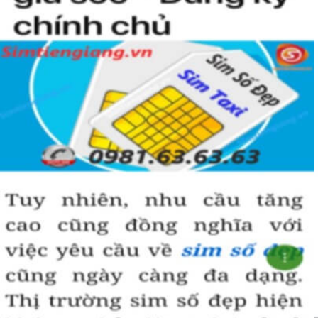
hoà hợp, bình an, sinh sôi, làm việc gì cũng thuận lợi và tiến
đến vị trí cao nhất. Số 5 là con số của đời người, thể hiện sự
bình yên, hạnh phúc.
+ Khi nhìn vào số
sim ngũ quý 5
của bạn, người ta sẽ biết được bạn
là người cẩn thận, là người có địa vị và thành công trong cuộc
sống.
+ Khi sử dụng
sim số đẹp đuôi 55555
để kinh doanh, làm ăn sẽ tạo
dựng được niềm tin, sự tin tưởng với đối tác,…
+ Sử dụng
sim ngũ quý 5
cũng giúp bạn tự tin hơn trong cuộc
sống, với các mối quan hệ xã hội khác.
Những phân tích chuyên sâu về ý nghĩa của dòng
sim ngũ
quý 5
xét theo nhiều khía cạch, đã đủ trả lời cho câu hỏi “
Lý
do nên sở hữu sim ngũ quý 5 này
, Có thể khẳng định, đây là
dòng sim số đẹp được khuyên dùng cho giới làm ăn, kinh
doanh, dân công chức, văn phòng thậm chí là các doanh
nhân thành đạt.
Hướng dẫn mua Sim Ngũ Quý 5 tại
Simtiengiang.vn.