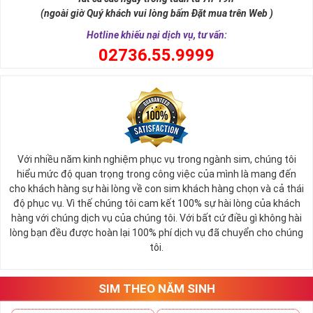
tài lộc, may mắn cho chủ sở hữu. Thật vậy, số 5 đứng giữa dãy số
(ngoài giờ Quý khách vui lòng bấm Đặt mua trên Web )
tự nhiên, nó tượng trưng cho ngũ hành (
Kim – Mộc – Thủy – Hỏa –
Thổ
), đạo quân tử có (
Nhân - Nghĩa - Lễ - Trí – Tín
), trong cuộc sống
Hotline khiếu nại dịch vụ, tư vấn:
có ngũ phúc (
Phúc, Lộc, Thọ, Khang, Ninh
). Đó là 5 yếu tố cho cuộc
0
2736.55.9999
sống sự hòa hợp, yên ổn, an lành. Cũng bởi vậy, các chuyên gia
phong thủy khẳng định có được
sim số đẹp ngũ quý
55555 là có
được sự hòa hợp, thuận lợi, bình an trong cuộc sống, sự nghiệp để
nhanh chóng thành công, tiến tới những vị trí cao nhất.
Với nhiều năm kinh nghiệm phục vụ trong ngành sim, chúng tôi
hiểu mức độ quan trọng trong công việc của mình là mang đến
cho khách hàng sự hài lòng về con sim khách hàng chọn và cả thái
độ phục vụ. Vì thế chúng tôi cam kết 100% sự hài lòng của khách
hàng với chúng dịch vụ của chúng tôi. Với bất cứ điều gì không hài
lòng bạn đều được hoàn lại 100% phí dịch vụ đã chuyển cho chúng
tôi.
SIM THEO NĂM SINH