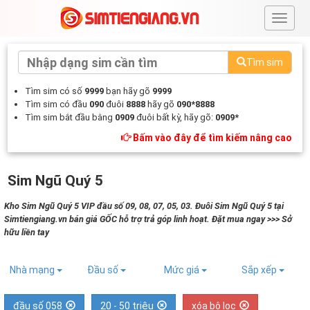
#
Tìm sim
Tìm sim có số
9999
bạn hãy gõ
9999
Tìm sim có đầu
090
đuôi
8888
hãy gõ
090*8888
Tìm sim bắt đầu bằng
0909
đuôi bất kỳ, hãy gõ:
0909*
Bấm vào đây để tìm kiếm nâng cao
Sim Ngũ Quý 5
Kho Sim Ngũ Quý 5 VIP đầu số 09, 08, 07, 05, 03. Đuôi Sim Ngũ Quý 5 tại
Simtiengiang.vn bán giá GỐC hỗ trợ trả góp linh hoạt. Đặt mua ngay >>> Sở
hữu liền tay
Nhà mạng
Đầu số
Mức giá
Sắp xếp
đầu số 058
20 - 50 triệu
xóa bộ lọc