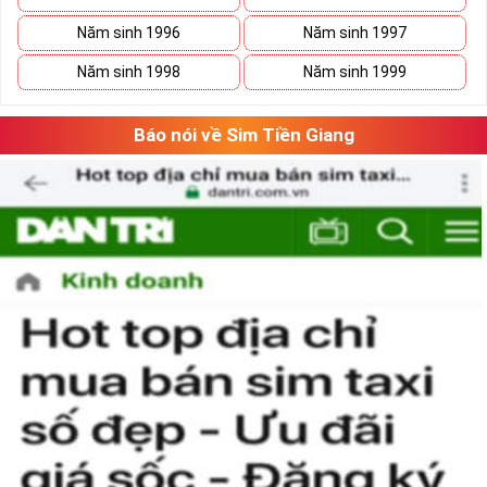
lúc
thăng
lúc
trầm
nhưng họ sẽ tìm thấy con đường phát triển vững
Năm sinh 1996
Năm sinh 1997
bền của mình.
Năm sinh 1998
Năm sinh 1999
Báo nói về Sim Tiền Giang
Tại sao nên sở hữu sim ngũ quý 5?
Sim ngũ quý 5
được nhiều người quan tâm vì con số 5 được
coi là số của Phúc, của Vàng, của Vua nên được nhiều người
yêu thích và chọn lựa.
Vì vậy
sim số đẹp
đuôi 55555
thể hiện được ước vọng về sự