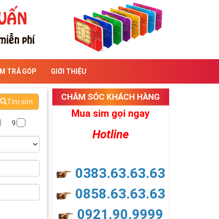
IM TRẢ GÓP
GIỚI THIỆU
CHĂM SÓC KHÁCH HÀNG
Tìm sim
Mua sim gọi ngay
9
Hotline
0383.63.63.63
0858.63.63.63
0921.90.9999