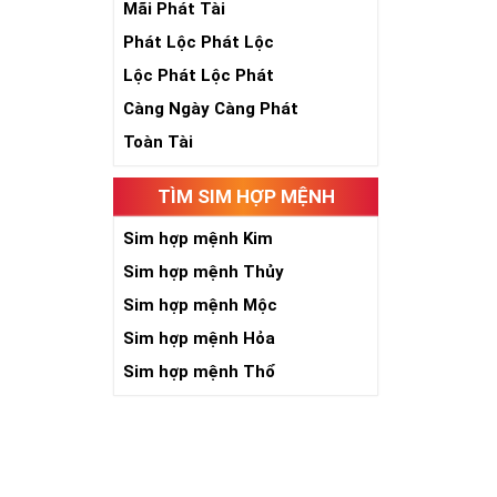
Mãi Phát Tài
Phát Lộc Phát Lộc
Lộc Phát Lộc Phát
Càng Ngày Càng Phát
Toàn Tài
Số 5 là sinh, 
năm, phát triể
TÌM SIM HỢP MỆNH
toàn nhân loại
Sim hợp mệnh Kim
Khi năm số 5 đ
kích thích quyề
Sim hợp mệnh Thủy
người có “máu 
Sim hợp mệnh Mộc
niềm tin với c
Sim hợp mệnh Hỏa
chắn việc tạo 
Sim hợp mệnh Thổ
Với người làm 
đường công dan
Giới chơi sim 
cấp đứng đầu. 
nét gãy và nét