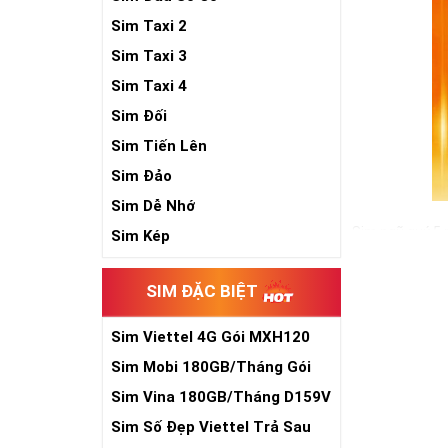
Sim Taxi 2
Sim Taxi 3
Sim Taxi 4
Sim Đối
Sim Tiến Lên
Sim Đảo
Sim Dễ Nhớ
Sim ngũ quý 5 
Sim Kép
cho sự sinh sô
đồ hộ mệnh bê
SIM ĐẶC BIỆT
Trong cuộc sống
vậy, nếu đang 
Sim Viettel 4G Gói MXH120
sẽ là một gợi ý
Siêu Rẻ
Sim Mobi 180GB/Tháng Gói
Xem thêm bài v
TK159
Sim Vina 180GB/Tháng D159V
Sim Ngũ Quý 2-
Sim Số Đẹp Viettel Trả Sau
Sim Ngũ Quý 3- 