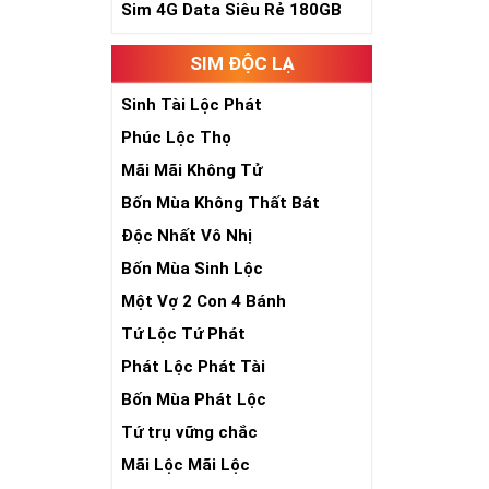
Sim 4G Data Siêu Rẻ 180GB
Sim Ngũ Quý 4-
SIM ĐỘC LẠ
Ý Nghĩa Si
Sinh Tài Lộc Phát
Sim ngũ quý 5 
Phúc Lộc Thọ
sim giúp tăng 
nhiên, nó tượn
Mãi Mãi Không Tử
- Lễ - Trí – Tín
)
Bốn Mùa Không Thất Bát
sống sự hòa hợ
số đẹp ngũ quý
Độc Nhất Vô Nhị
chóng thành côn
Bốn Mùa Sinh Lộc
Một Vợ 2 Con 4 Bánh
Tứ Lộc Tứ Phát
Phát Lộc Phát Tài
Bốn Mùa Phát Lộc
Tứ trụ vững chắc
Mãi Lộc Mãi Lộc