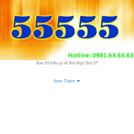
Bạn đã hiểu gì về Sim Ngũ Quý 5?
mang ý nghĩa nhân 5 của con số 5. Số 5 theo quan niệm xưa là con số si
i phát triển. Do đó nếu bạn sở hữu sim ngũ quý 5 đồng nghĩa với việc 
Xem Thêm
n mình.
, làm ăn sẽ được phát triển hơn, sinh tài, sinh lộc, sinh may mắn, sin
băn khoăn chưa biết chọn số sim đẹp nào làm số liên lạc hàng ngày thì
 không tồi cho bạn.
iết:
 Sim Số Đẹp Mang Lại Bình An, May Mắn Cho Chủ Sỡ Hữu.
Sim Số Đẹp, Lựa LIền Tay, Vận May Tới Tấp.