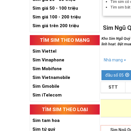
Tìm sim có
Tìm sim bắ
Sim giá 50 - 100 triệu
Sim giá 100 - 200 triệu
Sim giá trên 200 triệu
Sim Ngũ Q
Kho Sim Ngũ Quý 5
TÌM SIM THEO MẠNG
linh hoạt. Đặt mua
Sim Viettel
Sim Vinaphone
Nhà mạng
Sim Mobifone
đầu số 05
Sim Vietnamobile
Sim Gmobile
STT
Sim iTelecom
TÌM SIM THEO LOẠI
Sim tam hoa
Sim tứ quý
Sim Ngũ Q