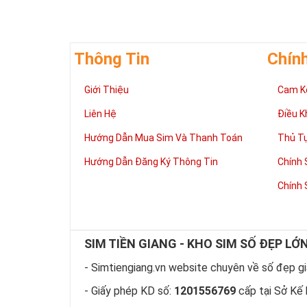
vững bền của 
Thông Tin
Chín
Giới Thiệu
Cam K
Liên Hệ
Điều K
Hướng Dẫn Mua Sim Và Thanh Toán
Thủ T
Hướng Dẫn Đăng Ký Thông Tin
Chính 
Chính 
SIM TIỀN GIANG - KHO SIM SỐ ĐẸP LỚ
Tại 
Sim ngũ
- Simtiengiang.vn website chuyên về số đẹp giá
Vua nên 
- Giấy phép KD số:
1201556769
cấp tại Sở Kế 
Vì vậy
si