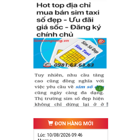
 tự thân chiếc
iữa dãy số tự
(
Nhân - Nghĩa
ếu tố cho cuộc
nh có được
sim
nghiệp để nhanh
ĐƠN HÀNG MỚI
Lúc: 10/08/2026 09:46