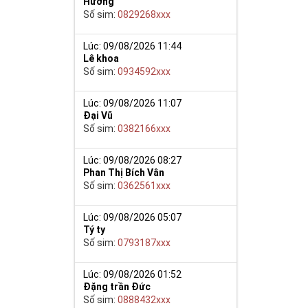
Hương
Số sim:
0829268xxx
Lúc: 09/08/2026 11:44
Lê khoa
Số sim:
0934592xxx
nh sôi nhân
Lúc: 09/08/2026 11:07
Đại Vũ
át vọng của
Số sim:
0382166xxx
m của môn loài,
Lúc: 09/08/2026 08:27
 săn lùng của
Phan Thị Bích Vân
ạo ấn tượng và
Số sim:
0362561xxx
 thoại và chắc
Lúc: 09/08/2026 05:07
Tý ty
iệp, mở ra con
Số sim:
0793187xxx
ệc.
 đẹp, với đẳng
Lúc: 09/08/2026 01:52
5 gồm cả những
Đặng trần Đức
ờng phát triển
Số sim:
0888432xxx