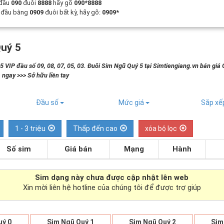
 đầu
090
đuôi
8888
hãy gõ
090*8888
t đầu bằng
0909
đuôi bất kỳ, hãy gõ:
0909*
uý 5
 VIP đầu số 09, 08, 07, 05, 03. Đuôi Sim Ngũ Quý 5 tại Simtiengiang.vn bán giá 
 ngay >>> Sở hữu liền tay
Đầu số
Mức giá
Sắp x
1 - 3 triệu
Thấp đến cao
xóa bộ lọc
Số sim
Giá bán
Mạng
Hành
Sim dạng
này chưa được cập nhật lên web
Xin mời liên hệ hotline của chúng tôi để được trợ giúp
uý 0
Sim Ngũ Quý 1
Sim Ngũ Quý 2
Sim