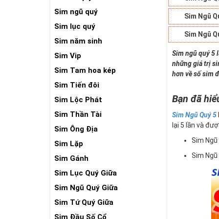
Sim ngũ quý
Sim Ngũ Q
Sim lục quý
Sim Ngũ Q
Sim năm sinh
Sim ngũ quý 5 
Sim Vip
những giá trị s
Sim Tam hoa kép
hơn về số sim đ
Sim Tiến đôi
Bạn đã hiể
Sim Lộc Phát
Sim Thần Tài
Sim Ngũ Quý 5
lại 5 lần và đượ
Sim Ông Địa
Sim Ngũ
Sim Lặp
Sim Ngũ
Sim Gánh
Sim Lục Quý Giữa
Sim Ngũ Quý Giữa
Sim Tứ Quý Giữa
Sim Đầu Số Cổ