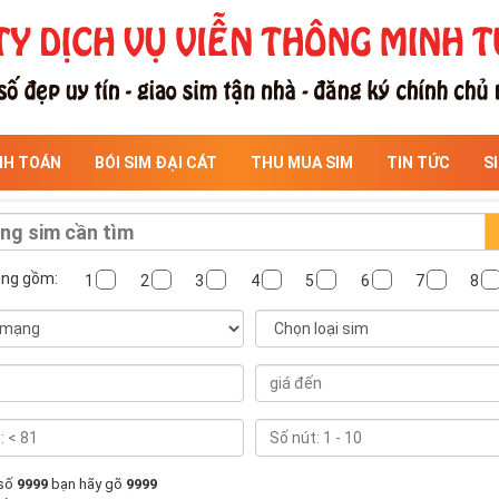
NH TOÁN
BÓI SIM ĐẠI CÁT
THU MUA SIM
TIN TỨC
S
ông gồm:
1
2
3
4
5
6
7
8
 số
9999
bạn hãy gõ
9999