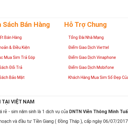
mình.
h Sách Bán Hàng
Hỗ Trợ Chung
ết Bán Hàng
Tổng Đài Nhà Mạng
hoản & Điều Kiện
Điểm Giao Dịch Viettel
ục Mua Sim Trả Góp
Điểm Giao Dịch Vinaphone
Sách Đổi Trả
Điểm Giao Dịch Mobifone
Sách Bảo Mật
Khách Hàng Mua Sim Số Đẹp Của
N TẠI VIỆT NAM
sao nên sở hữu sim ngũ quý 5?
 quý 5
được nhiều người quan tâm vì con số 5 được coi là số của Phúc,
 rẻ - sim năm sinh là 1 dịch vụ của
DNTN Viễn Thông Minh Tuấ
được nhiều người yêu thích và chọn lựa.
hoạch và đầu tư Tiền Giang ( Đồng Tháp ), cấp ngày 06/07/2017
m số đẹp
đuôi 55555
thể hiện được ước vọng về sự hoà hợp, bình an, si