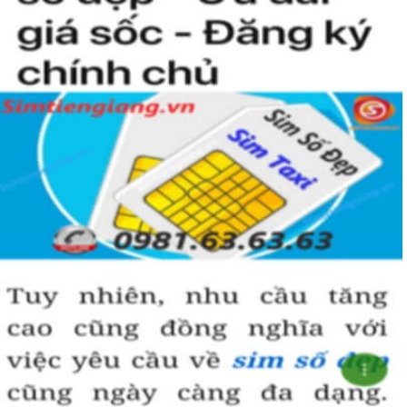
coi là số của Phúc, của Vàng, của Vua nên được nhiều người
yêu thích và chọn lựa.
Vì vậy
sim số đẹp
đuôi 55555
thể hiện được ước vọng về sự
hoà hợp, bình an, sinh sôi, làm việc gì cũng thuận lợi và tiến
đến vị trí cao nhất. Số 5 là con số của đời người, thể hiện sự
bình yên, hạnh phúc.
+ Khi nhìn vào số
sim ngũ quý 5
của bạn, người ta sẽ biết được bạn
là người cẩn thận, là người có địa vị và thành công trong cuộc
sống.
+ Khi sử dụng
sim số đẹp đuôi 55555
để kinh doanh, làm ăn sẽ tạo
dựng được niềm tin, sự tin tưởng với đối tác,…
+ Sử dụng
sim ngũ quý 5
cũng giúp bạn tự tin hơn trong cuộc
sống, với các mối quan hệ xã hội khác.
Những phân tích chuyên sâu về ý nghĩa của dòng
sim ngũ
quý 5
xét theo nhiều khía cạch, đã đủ trả lời cho câu hỏi “
Lý
do nên sở hữu sim ngũ quý 5 này
, Có thể khẳng định, đây là
dòng sim số đẹp được khuyên dùng cho giới làm ăn, kinh
doanh, dân công chức, văn phòng thậm chí là các doanh
nhân thành đạt.