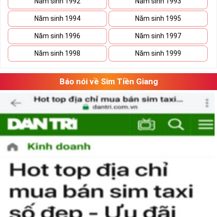
Năm sinh 1992
Năm sinh 1993
số 5 tạo nên là tổng hòa của ý nghĩa và hình thức, con số 5 gồm cả
những nét gãy và nét cong như cuộc sống có
Năm sinh 1994
Năm sinh 1995
lúc
thăng
lúc
trầm
nhưng họ sẽ tìm thấy con đường phát triển vững
Năm sinh 1996
Năm sinh 1997
bền của mình.
Năm sinh 1998
Năm sinh 1999
Báo nói về Sim Tiền Giang
Tại sao nên sở hữu sim ngũ quý 5?
Sim ngũ quý 5
được nhiều người quan tâm vì con số 5 được