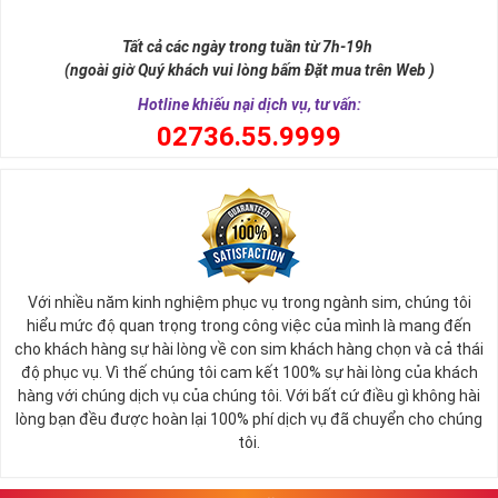
Sim ngũ quý 5 được giới nghiên cứu phong thủy xếp vào dòng
sim
SINH LỘC
, có nghĩa tự thân chiếc sim giúp tăng cường, sinh sôi
Tất cả các ngày trong tuần từ 7h-19h
tài lộc, may mắn cho chủ sở hữu. Thật vậy, số 5 đứng giữa dãy số
(ngoài giờ Quý khách vui lòng bấm Đặt mua trên Web )
tự nhiên, nó tượng trưng cho ngũ hành (
Kim – Mộc – Thủy – Hỏa –
Thổ
), đạo quân tử có (
Nhân - Nghĩa - Lễ - Trí – Tín
), trong cuộc sống
Hotline khiếu nại dịch vụ, tư vấn:
có ngũ phúc (
Phúc, Lộc, Thọ, Khang, Ninh
). Đó là 5 yếu tố cho cuộc
0
2736.55.9999
sống sự hòa hợp, yên ổn, an lành. Cũng bởi vậy, các chuyên gia
phong thủy khẳng định có được
sim số đẹp ngũ quý
55555 là có
được sự hòa hợp, thuận lợi, bình an trong cuộc sống, sự nghiệp để
nhanh chóng thành công, tiến tới những vị trí cao nhất.
Với nhiều năm kinh nghiệm phục vụ trong ngành sim, chúng tôi
hiểu mức độ quan trọng trong công việc của mình là mang đến
cho khách hàng sự hài lòng về con sim khách hàng chọn và cả thái
độ phục vụ. Vì thế chúng tôi cam kết 100% sự hài lòng của khách
hàng với chúng dịch vụ của chúng tôi. Với bất cứ điều gì không hài
lòng bạn đều được hoàn lại 100% phí dịch vụ đã chuyển cho chúng
tôi.