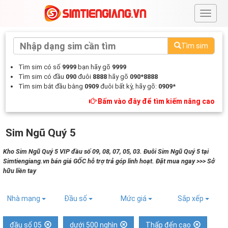
#
Tìm sim
Tìm sim có số
9999
bạn hãy gõ
9999
Tìm sim có đầu
090
đuôi
8888
hãy gõ
090*8888
Tìm sim bắt đầu bằng
0909
đuôi bất kỳ, hãy gõ:
0909*
Bấm vào đây để tìm kiếm nâng cao
Sim Ngũ Quý 5
Kho Sim Ngũ Quý 5 VIP đầu số 09, 08, 07, 05, 03. Đuôi Sim Ngũ Quý 5 tại
Simtiengiang.vn bán giá GỐC hỗ trợ trả góp linh hoạt. Đặt mua ngay >>> Sở
hữu liền tay
Nhà mạng
Đầu số
Mức giá
Sắp xếp
đầu số 05
dưới 500 nghìn
Thấp đến cao