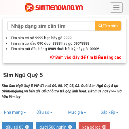
#
Tìm sim
Tìm sim có số
9999
bạn hãy gõ
9999
Tìm sim có đầu
090
đuôi
8888
hãy gõ
090*8888
Tìm sim bắt đầu bằng
0909
đuôi bất kỳ, hãy gõ:
0909*
Bấm vào đây để tìm kiếm nâng cao
Sim Ngũ Quý 5
Kho Sim Ngũ Quý 5 VIP đầu số 09, 08, 07, 05, 03. Đuôi Sim Ngũ Quý 5 tại
Simtiengiang.vn bán giá GỐC hỗ trợ trả góp linh hoạt. Đặt mua ngay >>> Sở
hữu liền tay
Nhà mạng
Đầu số
Mức giá
Sắp xếp
đầu số 05
dưới 500 nghìn
xóa bộ lọc