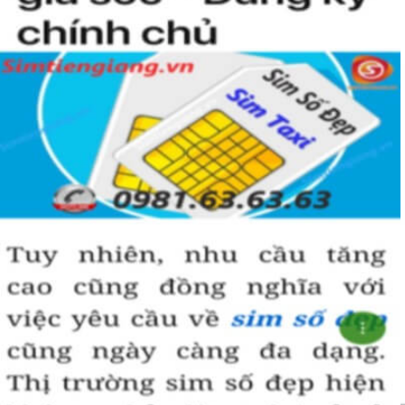
hoà hợp, bình an, sinh sôi, làm việc gì cũng thuận lợi và tiến
đến vị trí cao nhất. Số 5 là con số của đời người, thể hiện sự
bình yên, hạnh phúc.
+ Khi nhìn vào số
sim ngũ quý 5
của bạn, người ta sẽ biết được bạn
là người cẩn thận, là người có địa vị và thành công trong cuộc
sống.
+ Khi sử dụng
sim số đẹp đuôi 55555
để kinh doanh, làm ăn sẽ tạo
dựng được niềm tin, sự tin tưởng với đối tác,…
+ Sử dụng
sim ngũ quý 5
cũng giúp bạn tự tin hơn trong cuộc
sống, với các mối quan hệ xã hội khác.
Những phân tích chuyên sâu về ý nghĩa của dòng
sim ngũ
quý 5
xét theo nhiều khía cạch, đã đủ trả lời cho câu hỏi “
Lý
do nên sở hữu sim ngũ quý 5 này
, Có thể khẳng định, đây là
dòng sim số đẹp được khuyên dùng cho giới làm ăn, kinh
doanh, dân công chức, văn phòng thậm chí là các doanh
nhân thành đạt.
Hướng dẫn mua Sim Ngũ Quý 5 tại
Simtiengiang.vn.