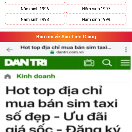
lúc
thăng
lúc
trầm
nhưng họ sẽ tìm thấy con đường phát triển vững
Năm sinh 1996
Năm sinh 1997
bền của mình.
Năm sinh 1998
Năm sinh 1999
Báo nói về Sim Tiền Giang
Tại sao nên sở hữu sim ngũ quý 5?
Sim ngũ quý 5
được nhiều người quan tâm vì con số 5 được
coi là số của Phúc, của Vàng, của Vua nên được nhiều người
yêu thích và chọn lựa.
Vì vậy
sim số đẹp
đuôi 55555
thể hiện được ước vọng về sự