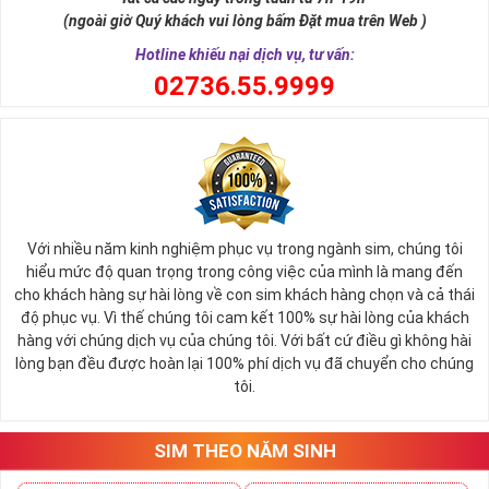
tài lộc, may mắn cho chủ sở hữu. Thật vậy, số 5 đứng giữa dãy số
(ngoài giờ Quý khách vui lòng bấm Đặt mua trên Web )
tự nhiên, nó tượng trưng cho ngũ hành (
Kim – Mộc – Thủy – Hỏa –
Thổ
), đạo quân tử có (
Nhân - Nghĩa - Lễ - Trí – Tín
), trong cuộc sống
Hotline khiếu nại dịch vụ, tư vấn:
có ngũ phúc (
Phúc, Lộc, Thọ, Khang, Ninh
). Đó là 5 yếu tố cho cuộc
0
2736.55.9999
sống sự hòa hợp, yên ổn, an lành. Cũng bởi vậy, các chuyên gia
phong thủy khẳng định có được
sim số đẹp ngũ quý
55555 là có
được sự hòa hợp, thuận lợi, bình an trong cuộc sống, sự nghiệp để
nhanh chóng thành công, tiến tới những vị trí cao nhất.
Với nhiều năm kinh nghiệm phục vụ trong ngành sim, chúng tôi
hiểu mức độ quan trọng trong công việc của mình là mang đến
cho khách hàng sự hài lòng về con sim khách hàng chọn và cả thái
độ phục vụ. Vì thế chúng tôi cam kết 100% sự hài lòng của khách
hàng với chúng dịch vụ của chúng tôi. Với bất cứ điều gì không hài
lòng bạn đều được hoàn lại 100% phí dịch vụ đã chuyển cho chúng
tôi.
SIM THEO NĂM SINH