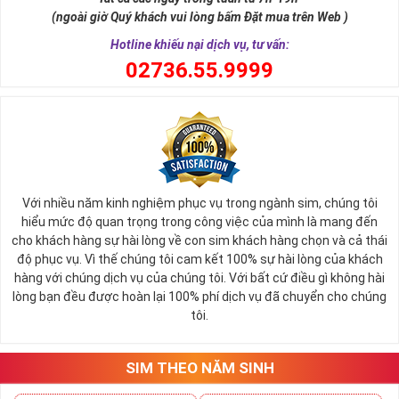
tài lộc, may mắn cho chủ sở hữu. Thật vậy, số 5 đứng giữa dãy số
(ngoài giờ Quý khách vui lòng bấm Đặt mua trên Web )
tự nhiên, nó tượng trưng cho ngũ hành (
Kim – Mộc – Thủy – Hỏa –
Thổ
), đạo quân tử có (
Nhân - Nghĩa - Lễ - Trí – Tín
), trong cuộc sống
Hotline khiếu nại dịch vụ, tư vấn:
có ngũ phúc (
Phúc, Lộc, Thọ, Khang, Ninh
). Đó là 5 yếu tố cho cuộc
0
2736.55.9999
sống sự hòa hợp, yên ổn, an lành. Cũng bởi vậy, các chuyên gia
phong thủy khẳng định có được
sim số đẹp ngũ quý
55555 là có
được sự hòa hợp, thuận lợi, bình an trong cuộc sống, sự nghiệp để
nhanh chóng thành công, tiến tới những vị trí cao nhất.
Với nhiều năm kinh nghiệm phục vụ trong ngành sim, chúng tôi
hiểu mức độ quan trọng trong công việc của mình là mang đến
cho khách hàng sự hài lòng về con sim khách hàng chọn và cả thái
độ phục vụ. Vì thế chúng tôi cam kết 100% sự hài lòng của khách
hàng với chúng dịch vụ của chúng tôi. Với bất cứ điều gì không hài
lòng bạn đều được hoàn lại 100% phí dịch vụ đã chuyển cho chúng
tôi.
SIM THEO NĂM SINH