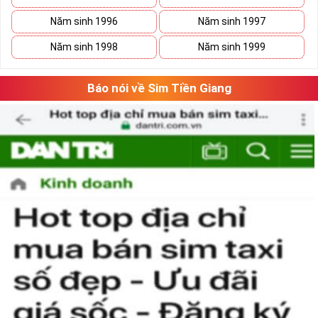
lúc
thăng
lúc
trầm
nhưng họ sẽ tìm thấy con đường phát triển vững
Năm sinh 1996
Năm sinh 1997
bền của mình.
Năm sinh 1998
Năm sinh 1999
Báo nói về Sim Tiền Giang
Tại sao nên sở hữu sim ngũ quý 5?
Sim ngũ quý 5
được nhiều người quan tâm vì con số 5 được
coi là số của Phúc, của Vàng, của Vua nên được nhiều người
yêu thích và chọn lựa.
Vì vậy
sim số đẹp
đuôi 55555
thể hiện được ước vọng về sự