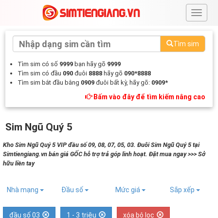
#
Tìm sim
Tìm sim có số
9999
bạn hãy gõ
9999
Tìm sim có đầu
090
đuôi
8888
hãy gõ
090*8888
Tìm sim bắt đầu bằng
0909
đuôi bất kỳ, hãy gõ:
0909*
Bấm vào đây để tìm kiếm nâng cao
Sim Ngũ Quý 5
Kho Sim Ngũ Quý 5 VIP đầu số 09, 08, 07, 05, 03. Đuôi Sim Ngũ Quý 5 tại
Simtiengiang.vn bán giá GỐC hỗ trợ trả góp linh hoạt. Đặt mua ngay >>> Sở
hữu liền tay
Nhà mạng
Đầu số
Mức giá
Sắp xếp
đầu số 03
1 - 3 triệu
xóa bộ lọc