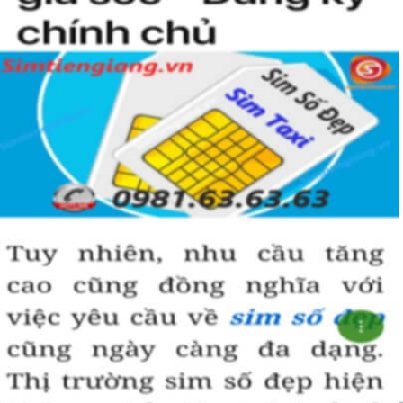
hoà hợp, bình an, sinh sôi, làm việc gì cũng thuận lợi và tiến
đến vị trí cao nhất. Số 5 là con số của đời người, thể hiện sự
bình yên, hạnh phúc.
+ Khi nhìn vào số
sim ngũ quý 5
của bạn, người ta sẽ biết được bạn
là người cẩn thận, là người có địa vị và thành công trong cuộc
sống.
+ Khi sử dụng
sim số đẹp đuôi 55555
để kinh doanh, làm ăn sẽ tạo
dựng được niềm tin, sự tin tưởng với đối tác,…
+ Sử dụng
sim ngũ quý 5
cũng giúp bạn tự tin hơn trong cuộc
sống, với các mối quan hệ xã hội khác.
Những phân tích chuyên sâu về ý nghĩa của dòng
sim ngũ
quý 5
xét theo nhiều khía cạch, đã đủ trả lời cho câu hỏi “
Lý
do nên sở hữu sim ngũ quý 5 này
, Có thể khẳng định, đây là
dòng sim số đẹp được khuyên dùng cho giới làm ăn, kinh
doanh, dân công chức, văn phòng thậm chí là các doanh
nhân thành đạt.
Hướng dẫn mua Sim Ngũ Quý 5 tại
Simtiengiang.vn.