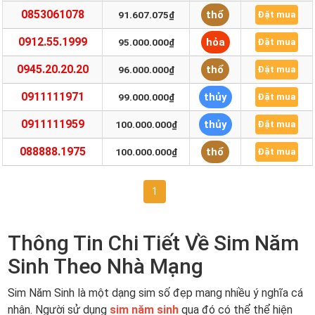
0853061078
thổ
91.607.075₫
Đặt mua
0912.55.1999
hỏa
95.000.000₫
Đặt mua
0945.20.20.20
thổ
96.000.000₫
Đặt mua
0911111971
thủy
99.000.000₫
Đặt mua
0911111959
thủy
100.000.000₫
Đặt mua
088888.1975
thổ
100.000.000₫
Đặt mua
1
Thông Tin Chi Tiết Về Sim Năm
Sinh Theo Nhà Mạng
Sim Năm Sinh là một dạng sim số đẹp mang nhiều ý nghĩa cá
nhân. Người sử dụng
sim năm sinh
qua đó có thể thể hiện