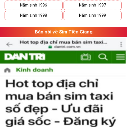
Năm sinh 1996
Năm sinh 1997
Tham khảo ngay:
Danh Sách Kho Sim Năm Sinh
Năm sinh 1998
Năm sinh 1999
MobiFone Giá Gốc
Sim Năm sinh VinaPhone
:
Báo nói về Sim Tiền Giang
Sim Năm Sinh Vinaphone- Vinaphone là nhà mạng lớn tại nước
ta có tên đầy đủ là Công ty Dịch vụ Viễn thông và đây là một
công ty thuộc Tập đoàn Bưu chính Viễn thông Việt Nam
(VNPT)
Với lĩnh vực chủ yếu thuộc về thông tin di động thông tin di
động, cung cấp các dịch vụ GSM, 3G, nhắn tin,... và nhiều lĩnh
vực khác, Vinaphone là tên thương mại được thành lập vào
ngày 26/6/1996.
Trong năm 2018 nhà mạng này chính thức trở thành nhà
mạng di động lớn thứ 2 Việt Nam với 21% thị trường chỉ sau
Viettel (60%) và đứng trên Mobifone với 18%.
Sau ngày 15/9/2018 thì nhà mạng này có tổng cộng có 7
đầu số gồm 091, 094, 088, 081, 082; 083, 084; 085 trong đó