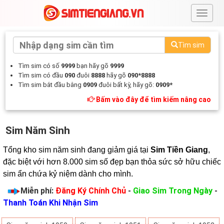
#
Tìm sim
Tìm sim có số
9999
bạn hãy gõ
9999
Tìm sim có đầu
090
đuôi
8888
hãy gõ
090*8888
Tìm sim bắt đầu bằng
0909
đuôi bất kỳ, hãy gõ:
0909*
Bấm vào đây để tìm kiếm nâng cao
Sim Năm Sinh
Tổng kho sim năm sinh đang giảm giá tại 
Sim Tiền Giang
, 
đặc biệt với hơn 8.000 sim số đẹp bạn thỏa sức sở hữu chiếc 
sim ẩn chứa kỷ niệm dành cho mình.
Miễn phí:
Đăng Ký Chính Chủ
-
Giao Sim Trong Ngày
-
Thanh Toán Khi Nhận Sim