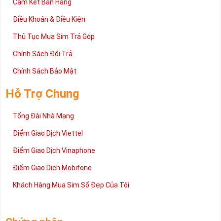
Cam Kết Bán Hàng
Không quá nặng về quan điểm vận hạn hên xui hay phong thủy
sim số đẹp mang hơi hướng của sự nhẹ nhàng, tinh tế và gần
Điều Khoản & Điều Kiện
gũi hơn.
Thủ Tục Mua Sim Trả Góp
Chính Sách Đổi Trả
Chính Sách Bảo Mật
Hỗ Trợ Chung
Tổng Đài Nhà Mạng
Điểm Giao Dịch Viettel
Điểm Giao Dịch Vinaphone
Điểm Giao Dịch Mobifone
Khách Hàng Mua Sim Số Đẹp Của Tôi
Sim Năm Sinh - Món Quà Vô Giá Dành Cho Bạn