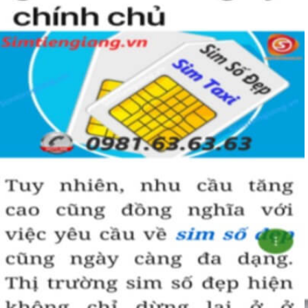
đã bao gồm các đầu số được chuyển từ 11 số về 10 số.
Sim Năm Sinh của Vinaphone khá là hot trên thị trường vì các
đầu số của nhà mạng này khá đẹp. Bạn chắc chắn sẽ muốn sở
hữu một em sim nam sinh số đẹp của Vinaphone để dành
riêng cho mình đấy.
Sim Năm Sinh Vinaphone sẽ có các đầu số trên và
những năm sinh ở đuôi như: 0854.6.2.1999,
0889.78.1979, 0949.4.2.2001, 0886.20.08.99,
0886.22.01.98,...
Tham khảo ngay:
Danh Sách Kho Sim Năm Sinh
VinaPhone Giảm Giá