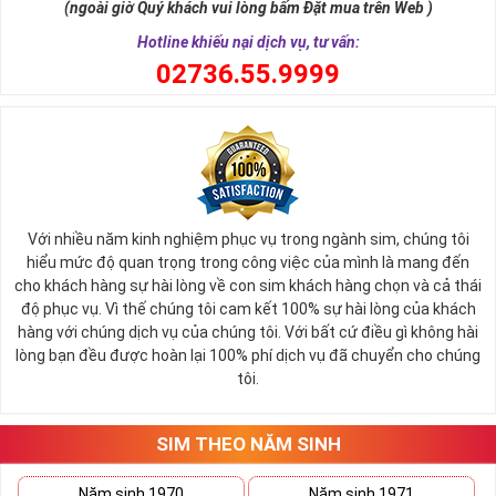
(ngoài giờ Quý khách vui lòng bấm Đặt mua trên Web )
tượng.
Hotline khiếu nại dịch vụ, tư vấn:
Đó là lý do Viettel luôn khiến người sử dụng của mình hài lòng
0
2736.55.9999
vì sự tiện lợi hàng ngày trong cuộc sống của mình.
Từ sau ngày 15/9/2018 nhà mạng này sở hữu 12 đầu số dành
cho các thuê bao di động và 21 đầu số điện thoại cố định,
fax, homephone.
Tất cả các đầu số như sau: 4 đầu số 10 số cũ 096, 097, 098,
086 và 8 đầu số 10 số chuyển từ 11 số về là 032, 033, 034,
Với nhiều năm kinh nghiệm phục vụ trong ngành sim, chúng tôi
hiểu mức độ quan trọng trong công việc của mình là mang đến
035, 036, 037, 038, 039.
cho khách hàng sự hài lòng về con sim khách hàng chọn và cả thái
Sim Năm Sinh Viettel sẽ có các đầu số trên và những
độ phục vụ. Vì thế chúng tôi cam kết 100% sự hài lòng của khách
năm sinh ở đuôi như: 0967.3.5.2011, 0328.4.4.2009,
hàng với chúng dịch vụ của chúng tôi. Với bất cứ điều gì không hài
0343.4.7.1983, 0979.08.01.82,...
lòng bạn đều được hoàn lại 100% phí dịch vụ đã chuyển cho chúng
tôi.
Tham khảo ngay:
Danh Sách Kho Sim Năm Sinh
Viettel Hot Nhất
SIM THEO NĂM SINH
Sim Năm Sinh MobiFone
:
Năm sinh 1970
Năm sinh 1971