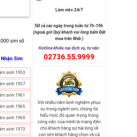
Làm việc 24/7
Tất cả các ngày trong tuần từ 7h-19h
(ngoài giờ Quý khách vui lòng bấm Đặt
mua trên Web )
.000 sim số 
Hotline khiếu nại dịch vụ, tư vấn:
0
2736.55.9999
i Nhận Sim
ăm sinh 1953
ăm sinh 1957
ăm sinh 1961
Với nhiều năm kinh nghiệm phục
ăm sinh 1965
vụ trong ngành sim, chúng tôi
hiểu mức độ quan trọng trong
ăm sinh 1969
công việc của mình là mang đến
cho khách hàng sự hài lòng về
ăm sinh 1973
con sim khách hàng chọn và cả