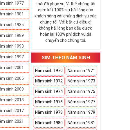
ăm sinh 1977
thái độ phục vụ. Vì thế chúng tôi
cam kết 100% sự hài lòng của
ăm sinh 1981
khách hàng với chúng dịch vụ của
chúng tôi. Với bất cứ điều gì
ăm sinh 1985
không hài lòng bạn đều được
hoàn lại 100% phí dịch vụ đã
ăm sinh 1989
chuyển cho chúng tôi.
ăm sinh 1993
ăm sinh 1997
SIM THEO NĂM SINH
ăm sinh 2001
Năm sinh 1970
Năm sinh 1971
ăm sinh 2005
Năm sinh 1972
Năm sinh 1973
ăm sinh 2009
Năm sinh 1974
Năm sinh 1975
ăm sinh 2013
Năm sinh 1976
Năm sinh 1977
ăm sinh 2017
Năm sinh 1978
Năm sinh 1979
ăm sinh 2021
Năm sinh 1980
Năm sinh 1981