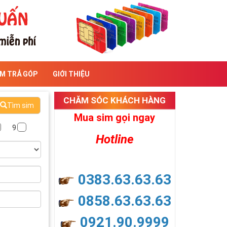
IM TRẢ GÓP
GIỚI THIỆU
CHĂM SÓC KHÁCH HÀNG
Tìm sim
Mua sim gọi ngay
9
Hotline
0383.63.63.63
0858.63.63.63
0921.90.9999