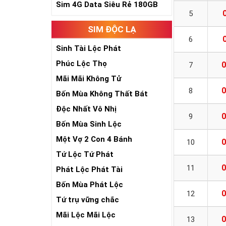
Sim 4G Data Siêu Rẻ 180GB
5
SIM ĐỘC LẠ
6
Sinh Tài Lộc Phát
Phúc Lộc Thọ
0
7
Mãi Mãi Không Tử
0
8
Bốn Mùa Không Thất Bát
Độc Nhất Vô Nhị
0
9
Bốn Mùa Sinh Lộc
Một Vợ 2 Con 4 Bánh
0
10
Tứ Lộc Tứ Phát
0
11
Phát Lộc Phát Tài
Bốn Mùa Phát Lộc
0
12
Tứ trụ vững chắc
Mãi Lộc Mãi Lộc
0
13