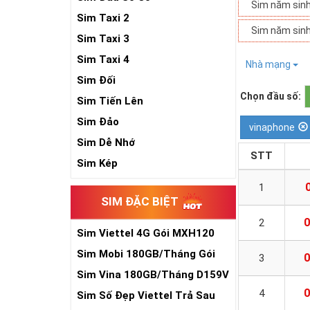
Sim năm sin
Sim Taxi 2
Sim năm sin
Sim Taxi 3
Sim Taxi 4
Nhà mạng
Sim Đối
Chọn đầu số:
Sim Tiến Lên
Sim Đảo
vinaphone
Sim Dễ Nhớ
STT
Sim Kép
1
SIM ĐẶC BIỆT
0
2
Sim Viettel 4G Gói MXH120
Siêu Rẻ
Sim Mobi 180GB/Tháng Gói
0
3
TK159
Sim Vina 180GB/Tháng D159V
0
4
Sim Số Đẹp Viettel Trả Sau