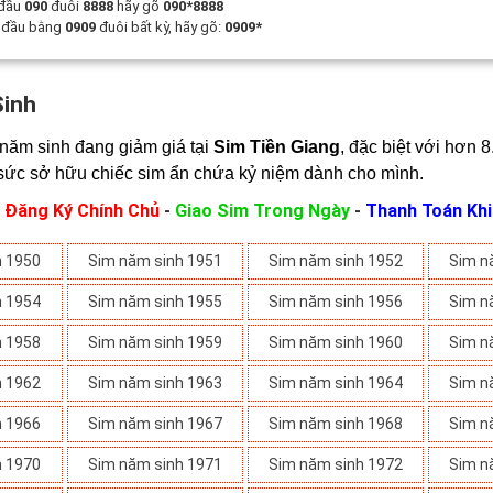
 đầu
090
đuôi
8888
hãy gõ
090*8888
t đầu bằng
0909
đuôi bất kỳ, hãy gõ:
0909*
Sinh
năm sinh đang giảm giá tại 
Sim Tiền Giang
, đặc biệt với hơn 8
sức sở hữu chiếc sim ẩn chứa kỷ niệm dành cho mình.
:
Đăng Ký Chính Chủ
-
Giao Sim Trong Ngày
-
Thanh Toán Kh
h 1950
Sim năm sinh 1951
Sim năm sinh 1952
Sim n
h 1954
Sim năm sinh 1955
Sim năm sinh 1956
Sim n
h 1958
Sim năm sinh 1959
Sim năm sinh 1960
Sim n
h 1962
Sim năm sinh 1963
Sim năm sinh 1964
Sim n
h 1966
Sim năm sinh 1967
Sim năm sinh 1968
Sim n
h 1970
Sim năm sinh 1971
Sim năm sinh 1972
Sim n