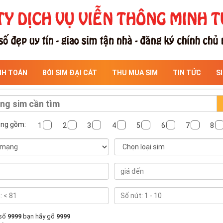
NH TOÁN
BÓI SIM ĐẠI CÁT
THU MUA SIM
TIN TỨC
S
ông gồm:
1
2
3
4
5
6
7
8
 số
9999
bạn hãy gõ
9999