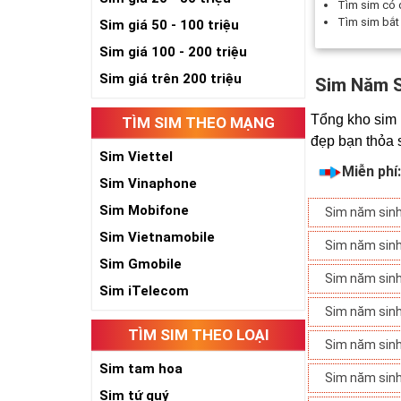
Tìm sim có
Tìm sim bắ
Sim giá 50 - 100 triệu
Sim giá 100 - 200 triệu
Sim giá trên 200 triệu
Sim Năm 
Tổng kho sim 
TÌM SIM THEO MẠNG
đẹp bạn thỏa 
Sim Viettel
Miễn phí
Sim Vinaphone
Sim Mobifone
Sim năm sin
Sim Vietnamobile
Sim năm sin
Sim Gmobile
Sim năm sin
Sim iTelecom
Sim năm sin
TÌM SIM THEO LOẠI
Sim năm sin
Sim tam hoa
Sim năm sin
Sim tứ quý