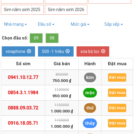
Sim năm sinh 2025
Sim năm sinh 2026
Nhà mạng
Đầu số
Mức giá
Sắp xếp
Chọn đầu số:
09
08
vinaphone
500 -1 triệu
xóa bộ lọc
Số sim
Giá bán
Hành
Đặt mua
850000
0941.10.12.77
kim
Đặt mua
750.000 ₫
1100000
0854.3.1.1984
mộc
Đặt mua
950.000 ₫
1150000
0888.09.03.72
thổ
Đặt mua
1.000.000 ₫
1150000
0916.18.05.71
thủy
Đặt mua
1.000.000 ₫