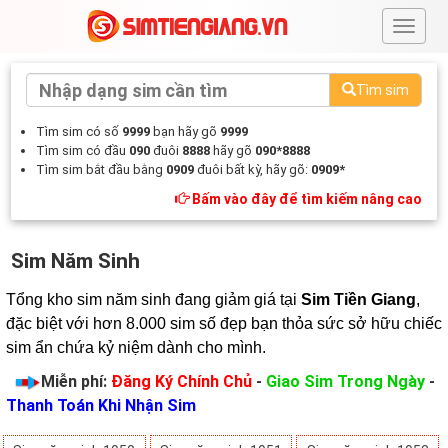
#
Tìm sim
Tìm sim có số
9999
bạn hãy gõ
9999
Tìm sim có đầu
090
đuôi
8888
hãy gõ
090*8888
Tìm sim bắt đầu bằng
0909
đuôi bất kỳ, hãy gõ:
0909*
Bấm vào đây để tìm kiếm nâng cao
Sim Năm Sinh
Tổng kho sim năm sinh đang giảm giá tại 
Sim Tiền Giang
, 
đặc biệt với hơn 8.000 sim số đẹp bạn thỏa sức sở hữu chiếc 
sim ẩn chứa kỷ niệm dành cho mình.
Miễn phí:
Đăng Ký Chính Chủ
-
Giao Sim Trong Ngày
-
Thanh Toán Khi Nhận Sim