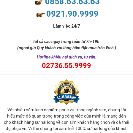
0858.63.63.63
chỗ đứng khó lòng có thể đánh bật trong giới truyền thông
0921.90.9999
nước ta.
Được đánh giá là nhà mạng có dịch vụ tốt nhất cả nước hiện
Làm việc 24/7
nay, Viettel có số thuê bao gần như lớn nhất trong các nhà
mạng phủ sóng toàn quốc cùng nhiều chương trình khuyến
Tất cả các ngày trong tuần từ 7h-19h
mãi hấp dẫn, với mức giá vô cùng hợp lý phù hợp với nhiều đối
(ngoài giờ Quý khách vui lòng bấm Đặt mua trên Web )
tượng.
Hotline khiếu nại dịch vụ, tư vấn:
Đó là lý do Viettel luôn khiến người sử dụng của mình hài lòng
0
2736.55.9999
vì sự tiện lợi hàng ngày trong cuộc sống của mình.
Từ sau ngày 15/9/2018 nhà mạng này sở hữu 12 đầu số dành
cho các thuê bao di động và 21 đầu số điện thoại cố định,
fax, homephone.
Tất cả các đầu số như sau: 4 đầu số 10 số cũ 096, 097, 098,
086 và 8 đầu số 10 số chuyển từ 11 số về là 032, 033, 034,
Với nhiều năm kinh nghiệm phục vụ trong ngành sim, chúng tôi
hiểu mức độ quan trọng trong công việc của mình là mang đến
035, 036, 037, 038, 039.
cho khách hàng sự hài lòng về con sim khách hàng chọn và cả thái
Sim Năm Sinh Viettel sẽ có các đầu số trên và những
độ phục vụ. Vì thế chúng tôi cam kết 100% sự hài lòng của khách