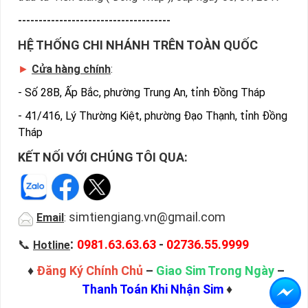
số để dùng cho nhiều mục đích khác nhau.
-------------------------------------
Sẽ thật là tuyệt nếu mỗi một nhà mạng bạn sẽ có một em
sim năm sinh để liên lạc, làm hotline hay đơn giản để đi hẹn
HỆ THỐNG CHI NHÁNH TRÊN TOÀN QUỐC
hò cùng những cô gái…
►
Cửa hàng chính
:
Chỉ cần thấy số đuôi điện thoại của bạn hiện trên màn hình
-
Số 28B, Ấp Bắc, phường Trung An, tỉnh Đồng Tháp
chắc chắn người thân và bạn bè hoặc đối tác của bạn biết
ngay người gọi là ai mà không cần nhìn tới tên hiển thị.
-
41/416, Lý Thường Kiệt, phường Đạo Thạnh, tỉnh Đồng
Tháp
Bạn muốn điều đó chứ? Vậy thì hãy tìm cho mình một nhà
mạng phù hợp với một dãy số phù hợp nhất có năm sinh để
KẾT NỐI VỚI CHÚNG TÔI QUA:
thấy bản thân thêm đẳng cấp hơn nhé.
Sim năm sinh Sim giá rẻ đã có mặt tại Sim Tiền Giang là sim
có giá rẻ nhất. Kho Sim Tiền Giang đang triển khai rất nhiều
simtiengiang.vn@gmail.com
Email
:
ưu đãi cho khách hàng thân thiết.
:
📞
0981.63.63.63
-
02736.55.9999
Hotline
Bạn có thể thoải mái lựa chọn các loại sim giá rẻ sim năm
sinh đảm bảo uy tín, chất lượng. Ngoài ra chúng tôi còn áp
♦
Đăng Ký Chính Chủ
–
Giao Sim Trong Ngày
–
dụng chính sách giao hàng tận nhà cho những khách hàng di
Thanh Toán Khi Nhận Sim
♦
chuyển.sim năm sinh, sim giá rẻ số đẹp uy tín chất lượng.