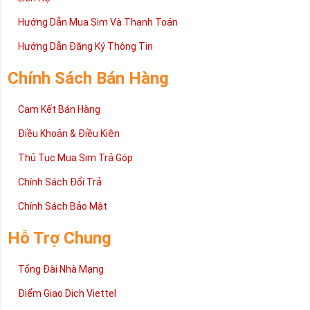
mới dùng sim số đẹp tự bao giờ đã hằn trong tiềm thức của
Hướng Dẫn Mua Sim Và Thanh Toán
mọi người, đặc biệt là những dòng sim như sim năm sinh thì
Hướng Dẫn Đăng Ký Thông Tin
lại càng được nâng cao quan điểm đó.
Nhưng thực chất sim năm sinh giá cả rất phải chăng và tùy
Chính Sách Bán Hàng
theo nhu cầu của người sử dụng mà bạn chọn cho phù hợp.
Cam Kết Bán Hàng
Không quá nặng về quan điểm vận hạn hên xui hay phong thủy
sim số đẹp mang hơi hướng của sự nhẹ nhàng, tinh tế và gần
Điều Khoản & Điều Kiện
gũi hơn.
Thủ Tục Mua Sim Trả Góp
Chính Sách Đổi Trả
Chính Sách Bảo Mật
Hỗ Trợ Chung
Tổng Đài Nhà Mạng
Điểm Giao Dịch Viettel