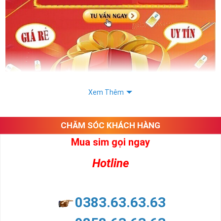
Xem Thêm
CHĂM SÓC KHÁCH HÀNG
Mua sim gọi ngay
Chọn Mua Sim Năm Sinh Món Quà Ý Nghĩa Dành Cho Bạn
Sim Năm Sinh Viettel
:
Hotline
Sim Năm Sinh Viettel- Viettel là nhà mạng gần như lớn nhất
tại Việt Nam hiện nay thuộc tập đoàn Công Nghiệp Viễn
0383.63.63.63
Thông Quân đội Viettel thành lập 1 tháng 6 năm 1989.
Sau 30 năm thành lập thì Viettel thực sự là một nhà mạng có