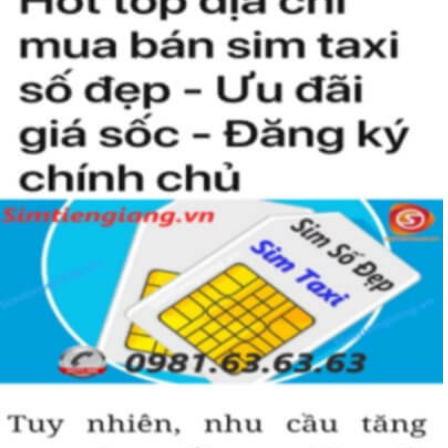
ngày 26/6/1996.
Trong năm 2018 nhà mạng này chính thức trở thành nhà
mạng di động lớn thứ 2 Việt Nam với 21% thị trường chỉ sau
Viettel (60%) và đứng trên Mobifone với 18%.
Sau ngày 15/9/2018 thì nhà mạng này có tổng cộng có 7
đầu số gồm 091, 094, 088, 081, 082; 083, 084; 085 trong đó
đã bao gồm các đầu số được chuyển từ 11 số về 10 số.
Sim Năm Sinh của Vinaphone khá là hot trên thị trường vì các
đầu số của nhà mạng này khá đẹp. Bạn chắc chắn sẽ muốn sở
hữu một em sim nam sinh số đẹp của Vinaphone để dành
riêng cho mình đấy.
Sim Năm Sinh Vinaphone sẽ có các đầu số trên và
những năm sinh ở đuôi như: 0854.6.2.1999,
0889.78.1979, 0949.4.2.2001, 0886.20.08.99,
0886.22.01.98,...
Tham khảo ngay:
Danh Sách Kho Sim Năm Sinh