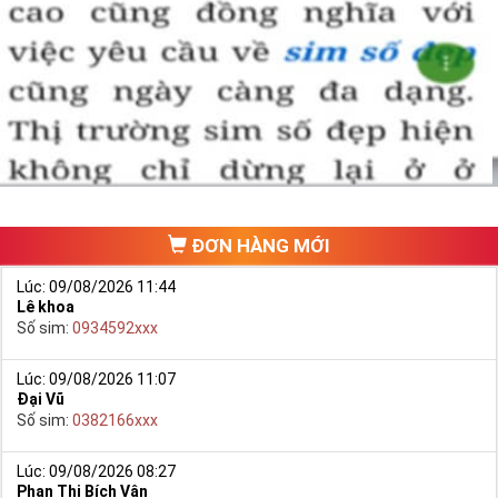
VinaPhone Giảm Giá
Ý Nghĩa Sim Số Đẹp Năm Sinh
ĐƠN HÀNG MỚI
Sim Năm Sinh mang ý nghĩa đặc biệt hơn cho người dùng so
Lúc: 09/08/2026 11:44
với các dòng
sim số đẹp
khác bởi năm sinh luôn là một dấu
Lê khoa
mốc quan trọng của đời người.
Số sim:
0934592xxx
Việc chơi sim năm sinh xuất hiện khoảng từ đầu những năm
Lúc: 09/08/2026 11:07
2000 nhưng cho tới khoảng năm 2008, 2009 thì mới bắt đầu
Đại Vũ
nở rộ và cực kỳ bùng nổ ở vài năm đổ lại đây.
Số sim:
0382166xxx
Ngoài việc như là một cách lưu giữ mốc thời gian với ý nghĩa
Lúc: 09/08/2026 08:27
của cá nhân người sử dụng về năm sinh thì dòng sim này còn
Phan Thị Bích Vân