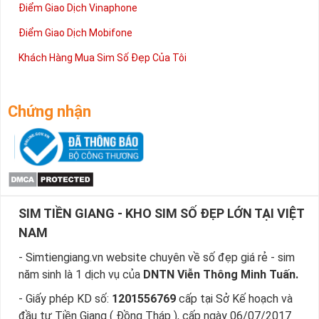
Điểm Giao Dịch Vinaphone
Điểm Giao Dịch Mobifone
Khách Hàng Mua Sim Số Đẹp Của Tôi
Sim Năm Sinh - Món Quà Vô Giá Dành Cho Bạn
Chứng nhận
Không quá kiêu sa và hổ báo như sim tam hoa, sim tứ quý,
ngũ quý, sim năm sinh khiến cho bạn bè, đối tác dễ gần hơn,
như những người bạn tri kỷ, chân thành và nhiều niềm tin.
Tất nhiên việc sử dụng sim số đẹp năm sinh sẽ củng cố vị trí
của bạn trong lòng mọi người cũng như việc đánh bóng tên
tuổi của bạn lên mà không cần dùng quá nhiều giấy giáp hoặc
SIM TIỀN GIANG - KHO SIM SỐ ĐẸP LỚN TẠI VIỆT
sơn phủ.
NAM
Việc các nhà mạng đưa ra hàng loạt lựa chọn cho khách hàng
- Simtiengiang.vn website chuyên về số đẹp giá rẻ - sim
chính là giải pháp để đáp ứng nhu cầu đông đảo của người
năm sinh là 1 dịch vụ của
DNTN Viễn Thông Minh Tuấn.
dùng về sim năm sinh.
- Giấy phép KD số:
1201556769
cấp tại Sở Kế hoạch và
Ngày nay bạn không chỉ dùng 1 số mà còn có thể 2 hoặc 3
đầu tư Tiền Giang ( Đồng Tháp ), cấp ngày 06/07/2017