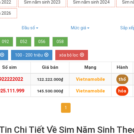
h 2022
Sim năm sinh 2023
Sim năm sinh 2024
Sim n
h 2026
Đầu số
Mức giá
Sắp x
092
052
056
058
100 - 200 triệu
xóa bộ lọc
Số sim
Giá bán
Mạng
Hành
922222022
Vietnamobile
thổ
122.222.000₫
25.111.999
Vietnamobile
hỏa
145.500.000₫
1
in Chi Tiết Về Sim Năm Sinh The