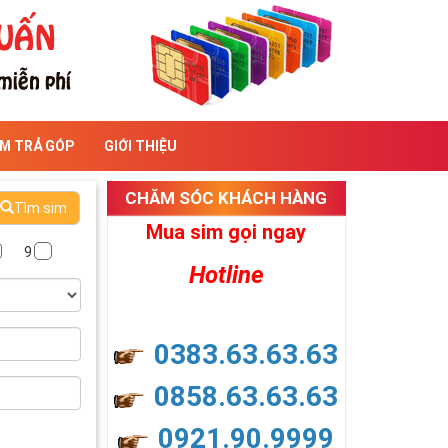
IM TRẢ GÓP
GIỚI THIỆU
CHĂM SÓC KHÁCH HÀNG
Tìm sim
Mua sim gọi ngay
9
Hotline
0383.63.63.63
0858.63.63.63
0921.90.9999