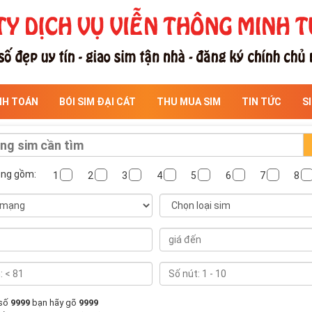
NH TOÁN
BÓI SIM ĐẠI CÁT
THU MUA SIM
TIN TỨC
S
ông gồm:
1
2
3
4
5
6
7
8
 số
9999
bạn hãy gõ
9999