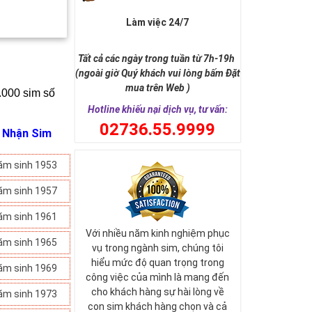
Làm việc 24/7
Tất cả các ngày trong tuần từ 7h-19h
(ngoài giờ Quý khách vui lòng bấm Đặt
mua trên Web )
.000 sim số 
Hotline khiếu nại dịch vụ, tư vấn:
0
2736.55.9999
i Nhận Sim
ăm sinh 1953
ăm sinh 1957
ăm sinh 1961
Với nhiều năm kinh nghiệm phục
ăm sinh 1965
vụ trong ngành sim, chúng tôi
hiểu mức độ quan trọng trong
ăm sinh 1969
công việc của mình là mang đến
cho khách hàng sự hài lòng về
ăm sinh 1973
con sim khách hàng chọn và cả