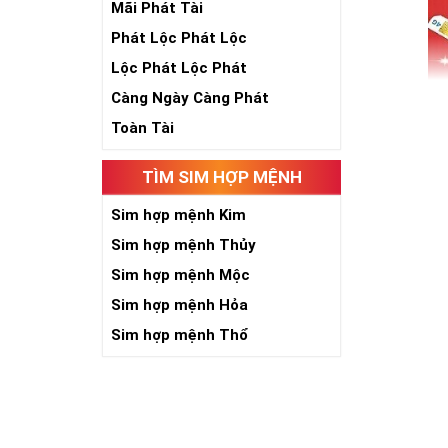
Mãi Phát Tài
Phát Lộc Phát Lộc
Lộc Phát Lộc Phát
Càng Ngày Càng Phát
Toàn Tài
TÌM SIM HỢP MỆNH
Sim Năm 
Sim hợp mệnh Kim
Sim hợp mệnh Thủy
Sim Năm Sinh 
đoàn Công Ngh
Sim hợp mệnh Mộc
Sau 30 năm th
Sim hợp mệnh Hỏa
đánh bật tron
Sim hợp mệnh Thổ
Được đánh giá
như lớn nhất 
hấp dẫn, với 
Đó là lý do Vi