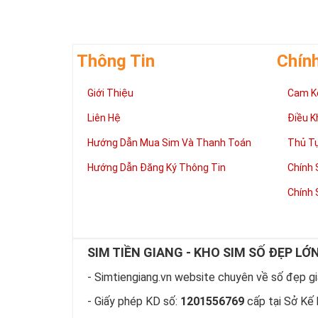
cuộc sống củ
Từ sau ngày 
21 đầu số điệ
Thông Tin
Chín
Tất cả các đầ
Giới Thiệu
Cam K
từ 11 số về l
Liên Hệ
Điều K
Sim Năm
0967.3.5
Hướng Dẫn Mua Sim Và Thanh Toán
Thủ T
Tham 
Hướng Dẫn Đăng Ký Thông Tin
Chính 
Sim Năm 
Chính 
Sim Năm Sinh
MobiFone tiền
SIM TIỀN GIANG - KHO SIM SỐ ĐẸP LỚ
Thuộc top 3 
sóng toàn quố
- Simtiengiang.vn website chuyên về số đẹp giá
hấp dẫn để th
- Giấy phép KD số:
1201556769
cấp tại Sở Kế 
Tính đến sau