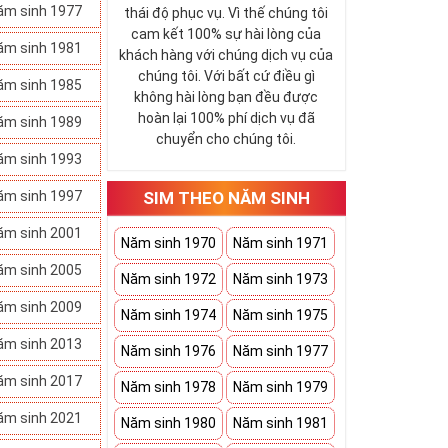
ăm sinh 1977
thái độ phục vụ. Vì thế chúng tôi
cam kết 100% sự hài lòng của
ăm sinh 1981
khách hàng với chúng dịch vụ của
chúng tôi. Với bất cứ điều gì
ăm sinh 1985
không hài lòng bạn đều được
hoàn lại 100% phí dịch vụ đã
ăm sinh 1989
chuyển cho chúng tôi.
ăm sinh 1993
ăm sinh 1997
SIM THEO NĂM SINH
ăm sinh 2001
Năm sinh 1970
Năm sinh 1971
ăm sinh 2005
Năm sinh 1972
Năm sinh 1973
ăm sinh 2009
Năm sinh 1974
Năm sinh 1975
ăm sinh 2013
Năm sinh 1976
Năm sinh 1977
ăm sinh 2017
Năm sinh 1978
Năm sinh 1979
ăm sinh 2021
Năm sinh 1980
Năm sinh 1981