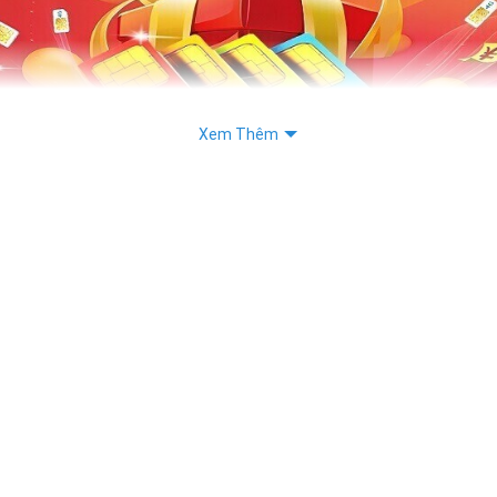
Xem Thêm
Chọn Mua Sim Năm Sinh Món Quà Ý Nghĩa Dành Cho Bạn
Sinh Viettel
:
Viettel- Viettel là nhà mạng gần như lớn nhất tại Việt Nam hiện
iệp Viễn Thông Quân đội Viettel thành lập 1 tháng 6 năm 1989.
ành lập thì Viettel thực sự là một nhà mạng có chỗ đứng khó l
g giới truyền thông nước ta.
 là nhà mạng có dịch vụ tốt nhất cả nước hiện nay, Viettel có s
trong các nhà mạng phủ sóng toàn quốc cùng nhiều chương trình
mức giá vô cùng hợp lý phù hợp với nhiều đối tượng.
ettel luôn khiến người sử dụng của mình hài lòng vì sự tiện lợi hà