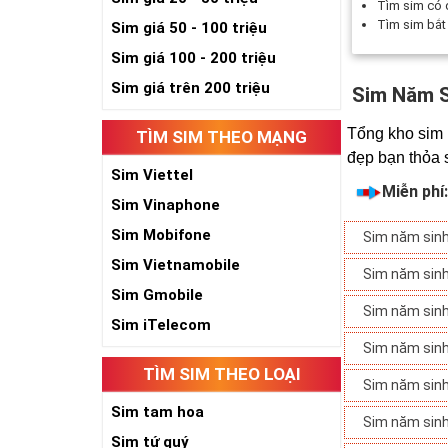
Tìm sim có
Tìm sim bắ
Sim giá 50 - 100 triệu
Sim giá 100 - 200 triệu
Sim giá trên 200 triệu
Sim Năm 
Tổng kho sim 
TÌM SIM THEO MẠNG
đẹp bạn thỏa 
Sim Viettel
Miễn phí
Sim Vinaphone
Sim Mobifone
Sim năm sin
Sim Vietnamobile
Sim năm sin
Sim Gmobile
Sim năm sin
Sim iTelecom
Sim năm sin
TÌM SIM THEO LOẠI
Sim năm sin
Sim tam hoa
Sim năm sin
Sim tứ quý