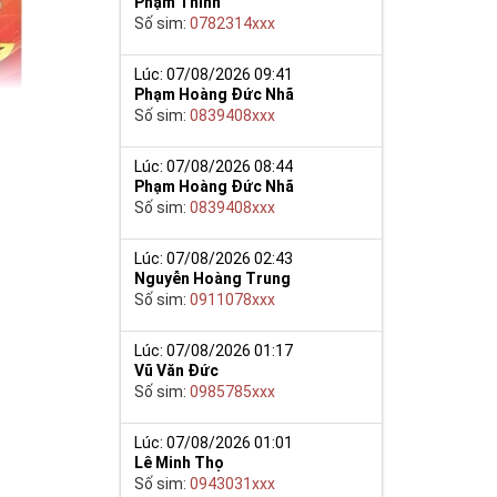
Phạm Thinh
Số sim:
0782314xxx
Lúc: 07/08/2026 09:41
Phạm Hoàng Đức Nhã
Số sim:
0839408xxx
Lúc: 07/08/2026 08:44
Phạm Hoàng Đức Nhã
Số sim:
0839408xxx
Lúc: 07/08/2026 02:43
 nay thuộc tập
Nguyễn Hoàng Trung
Số sim:
0911078xxx
òng có thể
Lúc: 07/08/2026 01:17
Vũ Văn Đức
Số sim:
0985785xxx
ố thuê bao gần
 khuyến mãi
Lúc: 07/08/2026 01:01
Lê Minh Thọ
Số sim:
0943031xxx
ng ngày trong