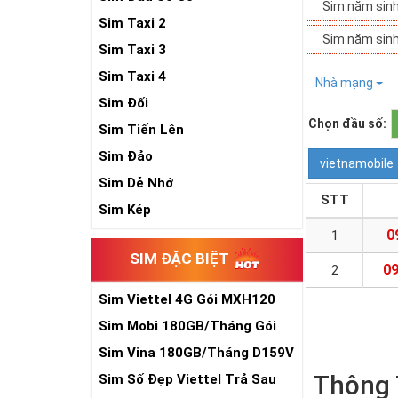
Sim năm sin
Sim Taxi 2
Sim năm sin
Sim Taxi 3
Sim Taxi 4
Nhà mạng
Sim Đối
Chọn đầu số:
Sim Tiến Lên
Sim Đảo
vietnamobile
Sim Dễ Nhớ
STT
Sim Kép
0
1
SIM ĐẶC BIỆT
09
2
Sim Viettel 4G Gói MXH120
Siêu Rẻ
Sim Mobi 180GB/Tháng Gói
TK159
Sim Vina 180GB/Tháng D159V
Thông T
Sim Số Đẹp Viettel Trả Sau