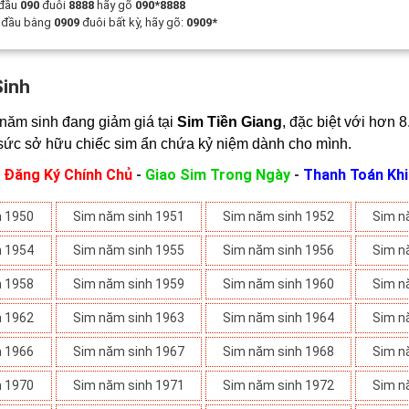
 đầu
090
đuôi
8888
hãy gõ
090*8888
t đầu bằng
0909
đuôi bất kỳ, hãy gõ:
0909*
Sinh
năm sinh đang giảm giá tại 
Sim Tiền Giang
, đặc biệt với hơn 8
sức sở hữu chiếc sim ẩn chứa kỷ niệm dành cho mình.
:
Đăng Ký Chính Chủ
-
Giao Sim Trong Ngày
-
Thanh Toán Kh
h 1950
Sim năm sinh 1951
Sim năm sinh 1952
Sim n
h 1954
Sim năm sinh 1955
Sim năm sinh 1956
Sim n
h 1958
Sim năm sinh 1959
Sim năm sinh 1960
Sim n
h 1962
Sim năm sinh 1963
Sim năm sinh 1964
Sim n
h 1966
Sim năm sinh 1967
Sim năm sinh 1968
Sim n
h 1970
Sim năm sinh 1971
Sim năm sinh 1972
Sim n