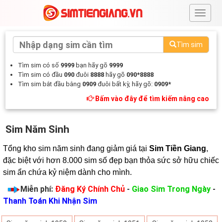
#
Tìm sim
Tìm sim có số
9999
bạn hãy gõ
9999
Tìm sim có đầu
090
đuôi
8888
hãy gõ
090*8888
Tìm sim bắt đầu bằng
0909
đuôi bất kỳ, hãy gõ:
0909*
Bấm vào đây để tìm kiếm nâng cao
Sim Năm Sinh
Tổng kho sim năm sinh đang giảm giá tại 
Sim Tiền Giang
, 
đặc biệt với hơn 8.000 sim số đẹp bạn thỏa sức sở hữu chiếc 
sim ẩn chứa kỷ niệm dành cho mình.
Miễn phí:
Đăng Ký Chính Chủ
-
Giao Sim Trong Ngày
-
Thanh Toán Khi Nhận Sim