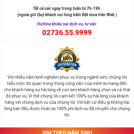
mạng phủ sóng toàn quốc cùng nhiều chương trình khuyến
Tất cả các ngày trong tuần từ 7h-19h
mãi hấp dẫn, với mức giá vô cùng hợp lý phù hợp với nhiều đối
(ngoài giờ Quý khách vui lòng bấm Đặt mua trên Web )
tượng.
Hotline khiếu nại dịch vụ, tư vấn:
Đó là lý do Viettel luôn khiến người sử dụng của mình hài lòng
0
2736.55.9999
vì sự tiện lợi hàng ngày trong cuộc sống của mình.
Từ sau ngày 15/9/2018 nhà mạng này sở hữu 12 đầu số dành
cho các thuê bao di động và 21 đầu số điện thoại cố định,
fax, homephone.
Tất cả các đầu số như sau: 4 đầu số 10 số cũ 096, 097, 098,
086 và 8 đầu số 10 số chuyển từ 11 số về là 032, 033, 034,
Với nhiều năm kinh nghiệm phục vụ trong ngành sim, chúng tôi
hiểu mức độ quan trọng trong công việc của mình là mang đến
035, 036, 037, 038, 039.
cho khách hàng sự hài lòng về con sim khách hàng chọn và cả thái
Sim Năm Sinh Viettel sẽ có các đầu số trên và những
độ phục vụ. Vì thế chúng tôi cam kết 100% sự hài lòng của khách
năm sinh ở đuôi như: 0967.3.5.2011, 0328.4.4.2009,
hàng với chúng dịch vụ của chúng tôi. Với bất cứ điều gì không hài
0343.4.7.1983, 0979.08.01.82,...
lòng bạn đều được hoàn lại 100% phí dịch vụ đã chuyển cho chúng
tôi.
Tham khảo ngay:
Danh Sách Kho Sim Năm Sinh
Viettel Hot Nhất
SIM THEO NĂM SINH