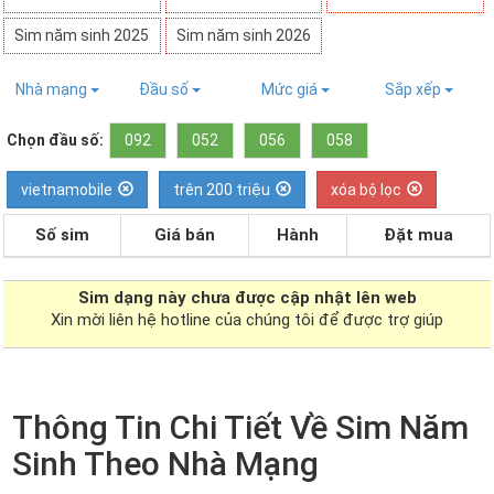
Sim năm sinh 2025
Sim năm sinh 2026
Nhà mạng
Đầu số
Mức giá
Sắp xếp
Chọn đầu số:
092
052
056
058
vietnamobile
trên 200 triệu
xóa bộ lọc
Số sim
Giá bán
Hành
Đặt mua
Sim dạng
này chưa được cập nhật lên web
Xin mời liên hệ hotline của chúng tôi để được trợ giúp
Thông Tin Chi Tiết Về Sim Năm
Sinh Theo Nhà Mạng