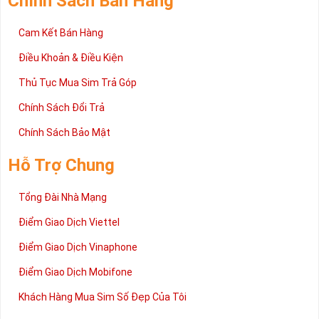
Chính Sách Bán Hàng
theo nhu cầu của người sử dụng mà bạn chọn cho phù hợp.
Cam Kết Bán Hàng
Không quá nặng về quan điểm vận hạn hên xui hay phong thủy
sim số đẹp mang hơi hướng của sự nhẹ nhàng, tinh tế và gần
Điều Khoản & Điều Kiện
gũi hơn.
Thủ Tục Mua Sim Trả Góp
Chính Sách Đổi Trả
Chính Sách Bảo Mật
Hỗ Trợ Chung
Tổng Đài Nhà Mạng
Điểm Giao Dịch Viettel
Điểm Giao Dịch Vinaphone
Điểm Giao Dịch Mobifone
Khách Hàng Mua Sim Số Đẹp Của Tôi