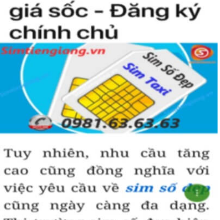
Sau ngày 15/9/2018 thì nhà mạng này có tổng cộng có 7
đầu số gồm 091, 094, 088, 081, 082; 083, 084; 085 trong đó
đã bao gồm các đầu số được chuyển từ 11 số về 10 số.
Sim Năm Sinh của Vinaphone khá là hot trên thị trường vì các
đầu số của nhà mạng này khá đẹp. Bạn chắc chắn sẽ muốn sở
hữu một em sim nam sinh số đẹp của Vinaphone để dành
riêng cho mình đấy.
Sim Năm Sinh Vinaphone sẽ có các đầu số trên và
những năm sinh ở đuôi như: 0854.6.2.1999,
0889.78.1979, 0949.4.2.2001, 0886.20.08.99,
0886.22.01.98,...
Tham khảo ngay:
Danh Sách Kho Sim Năm Sinh
VinaPhone Giảm Giá