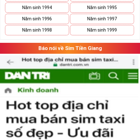
0777.8.2.1998, 08988.4.1996, 0939.5.1.2014,
Năm sinh 1994
Năm sinh 1995
0907.31.03.82,...
Năm sinh 1996
Năm sinh 1997
Tham khảo ngay:
Danh Sách Kho Sim Năm Sinh
Năm sinh 1998
Năm sinh 1999
MobiFone Giá Gốc
Sim Năm sinh VinaPhone
:
Báo nói về Sim Tiền Giang
Sim Năm Sinh Vinaphone- Vinaphone là nhà mạng lớn tại nước
ta có tên đầy đủ là Công ty Dịch vụ Viễn thông và đây là một
công ty thuộc Tập đoàn Bưu chính Viễn thông Việt Nam
(VNPT)
Với lĩnh vực chủ yếu thuộc về thông tin di động thông tin di
động, cung cấp các dịch vụ GSM, 3G, nhắn tin,... và nhiều lĩnh
vực khác, Vinaphone là tên thương mại được thành lập vào
ngày 26/6/1996.
Trong năm 2018 nhà mạng này chính thức trở thành nhà
mạng di động lớn thứ 2 Việt Nam với 21% thị trường chỉ sau
Viettel (60%) và đứng trên Mobifone với 18%.