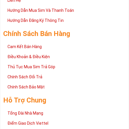
trong cái nhìn của người xung quanh, quan niệm chỉ có đại gia
Liên Hệ
mới dùng sim số đẹp tự bao giờ đã hằn trong tiềm thức của
Hướng Dẫn Mua Sim Và Thanh Toán
mọi người, đặc biệt là những dòng sim như sim năm sinh thì
Hướng Dẫn Đăng Ký Thông Tin
lại càng được nâng cao quan điểm đó.
Nhưng thực chất sim năm sinh giá cả rất phải chăng và tùy
Chính Sách Bán Hàng
theo nhu cầu của người sử dụng mà bạn chọn cho phù hợp.
Cam Kết Bán Hàng
Không quá nặng về quan điểm vận hạn hên xui hay phong thủy
sim số đẹp mang hơi hướng của sự nhẹ nhàng, tinh tế và gần
Điều Khoản & Điều Kiện
gũi hơn.
Thủ Tục Mua Sim Trả Góp
Chính Sách Đổi Trả
Chính Sách Bảo Mật
Hỗ Trợ Chung
Tổng Đài Nhà Mạng
Điểm Giao Dịch Viettel