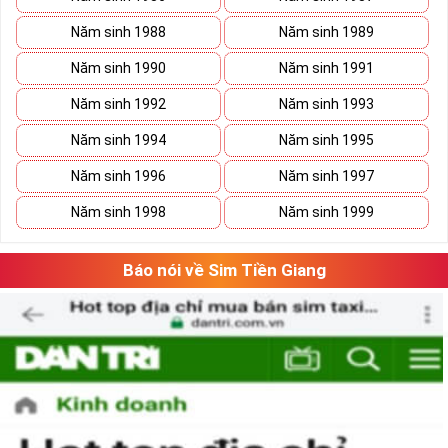
mạng này kiếm về được từ việc phục vụ nhu cầu to lớn của
Năm sinh 1988
Năm sinh 1989
khách hàng.
Năm sinh 1990
Năm sinh 1991
Sim Năm Sinh Mobifone sẽ có các đầu số trên và
những năm sinh ở đuôi như: 076.5.01.1999,
Năm sinh 1992
Năm sinh 1993
0777.8.2.1998, 08988.4.1996, 0939.5.1.2014,
Năm sinh 1994
Năm sinh 1995
0907.31.03.82,...
Năm sinh 1996
Năm sinh 1997
Tham khảo ngay:
Danh Sách Kho Sim Năm Sinh
Năm sinh 1998
Năm sinh 1999
MobiFone Giá Gốc
Sim Năm sinh VinaPhone
:
Báo nói về Sim Tiền Giang
Sim Năm Sinh Vinaphone- Vinaphone là nhà mạng lớn tại nước
ta có tên đầy đủ là Công ty Dịch vụ Viễn thông và đây là một
công ty thuộc Tập đoàn Bưu chính Viễn thông Việt Nam
(VNPT)
Với lĩnh vực chủ yếu thuộc về thông tin di động thông tin di
động, cung cấp các dịch vụ GSM, 3G, nhắn tin,... và nhiều lĩnh
vực khác, Vinaphone là tên thương mại được thành lập vào