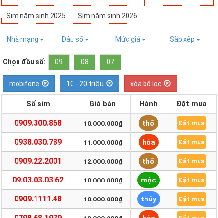
Sim năm sinh 2025
Sim năm sinh 2026
Nhà mạng
Đầu số
Mức giá
Sắp xếp
Chọn đầu số:
09
08
07
mobifone
10 - 20 triệu
xóa bộ lọc
Số sim
Giá bán
Hành
Đặt mua
0909.300.868
thổ
10.000.000₫
Đặt mua
0938.030.789
hỏa
11.000.000₫
Đặt mua
0909.22.2001
thổ
12.000.000₫
Đặt mua
09.03.03.03.62
mộc
10.000.000₫
Đặt mua
0909.1111.48
thủy
10.000.000₫
Đặt mua
0798.68.1979
Đặt mua