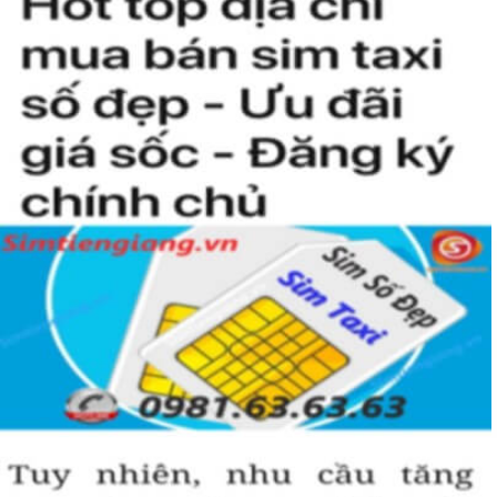
ngày 26/6/1996.
Trong năm 2018 nhà mạng này chính thức trở thành nhà
mạng di động lớn thứ 2 Việt Nam với 21% thị trường chỉ sau
Viettel (60%) và đứng trên Mobifone với 18%.
Sau ngày 15/9/2018 thì nhà mạng này có tổng cộng có 7
đầu số gồm 091, 094, 088, 081, 082; 083, 084; 085 trong đó
đã bao gồm các đầu số được chuyển từ 11 số về 10 số.
Sim Năm Sinh của Vinaphone khá là hot trên thị trường vì các
đầu số của nhà mạng này khá đẹp. Bạn chắc chắn sẽ muốn sở
hữu một em sim nam sinh số đẹp của Vinaphone để dành
riêng cho mình đấy.
Sim Năm Sinh Vinaphone sẽ có các đầu số trên và
những năm sinh ở đuôi như: 0854.6.2.1999,
0889.78.1979, 0949.4.2.2001, 0886.20.08.99,
0886.22.01.98,...
Tham khảo ngay:
Danh Sách Kho Sim Năm Sinh