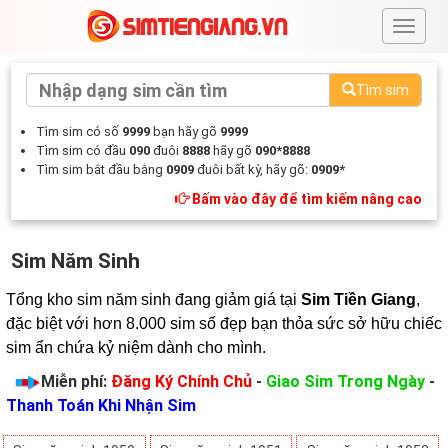
#
Tìm sim
Tìm sim có số
9999
bạn hãy gõ
9999
Tìm sim có đầu
090
đuôi
8888
hãy gõ
090*8888
Tìm sim bắt đầu bằng
0909
đuôi bất kỳ, hãy gõ:
0909*
Bấm vào đây để tìm kiếm nâng cao
Sim Năm Sinh
Tổng kho sim năm sinh đang giảm giá tại 
Sim Tiền Giang
, 
đặc biệt với hơn 8.000 sim số đẹp bạn thỏa sức sở hữu chiếc 
sim ẩn chứa kỷ niệm dành cho mình.
Miễn phí:
Đăng Ký Chính Chủ
-
Giao Sim Trong Ngày
-
Thanh Toán Khi Nhận Sim