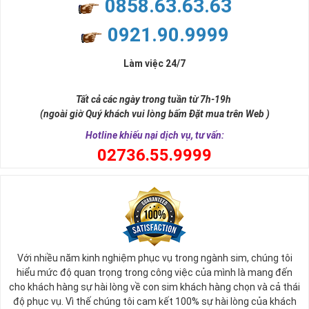
0858.63.63.63
chỗ đứng khó lòng có thể đánh bật trong giới truyền thông
0921.90.9999
nước ta.
Được đánh giá là nhà mạng có dịch vụ tốt nhất cả nước hiện
Làm việc 24/7
nay, Viettel có số thuê bao gần như lớn nhất trong các nhà
mạng phủ sóng toàn quốc cùng nhiều chương trình khuyến
Tất cả các ngày trong tuần từ 7h-19h
mãi hấp dẫn, với mức giá vô cùng hợp lý phù hợp với nhiều đối
(ngoài giờ Quý khách vui lòng bấm Đặt mua trên Web )
tượng.
Hotline khiếu nại dịch vụ, tư vấn:
Đó là lý do Viettel luôn khiến người sử dụng của mình hài lòng
0
2736.55.9999
vì sự tiện lợi hàng ngày trong cuộc sống của mình.
Từ sau ngày 15/9/2018 nhà mạng này sở hữu 12 đầu số dành
cho các thuê bao di động và 21 đầu số điện thoại cố định,
fax, homephone.
Tất cả các đầu số như sau: 4 đầu số 10 số cũ 096, 097, 098,
086 và 8 đầu số 10 số chuyển từ 11 số về là 032, 033, 034,
Với nhiều năm kinh nghiệm phục vụ trong ngành sim, chúng tôi
hiểu mức độ quan trọng trong công việc của mình là mang đến
035, 036, 037, 038, 039.
cho khách hàng sự hài lòng về con sim khách hàng chọn và cả thái
Sim Năm Sinh Viettel sẽ có các đầu số trên và những
độ phục vụ. Vì thế chúng tôi cam kết 100% sự hài lòng của khách