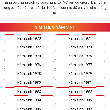
năm sinh ở đuôi như: 0967.3.5.2011, 0328.4.4.2009,
hàng với chúng dịch vụ của chúng tôi. Với bất cứ điều gì không hài
0343.4.7.1983, 0979.08.01.82,...
lòng bạn đều được hoàn lại 100% phí dịch vụ đã chuyển cho chúng
tôi.
Tham khảo ngay:
Danh Sách Kho Sim Năm Sinh
Viettel Hot Nhất
SIM THEO NĂM SINH
Sim Năm Sinh MobiFone
:
Năm sinh 1970
Năm sinh 1971
Sim Năm Sinh Mobifone- Mobifone là công ty viễn thông
thuộc tổng công ty Viễn thông MobiFone tiền thân là công
Năm sinh 1972
Năm sinh 1973
ty thông tin di động Việt Nam thành lập năm 1993.
Năm sinh 1974
Năm sinh 1975
Thuộc top 3 công ty viễn thông mạnh nhất nước ta hiện nay
Năm sinh 1976
Năm sinh 1977
Mobifone là nhà mạng phủ sóng toàn quốc đặc biệt là luôn
mang tới cho khách hàng nhiều chính sách dịch vụ và ưu đãi
Năm sinh 1978
Năm sinh 1979
hấp dẫn để thu hút khách hàng.
Năm sinh 1980
Năm sinh 1981
Tính đến sau ngày 15/9/2018 Mobifone có tổng cộng 8 đầu
Năm sinh 1982
Năm sinh 1983
số đó là 090 – 093 – 089 – 070 – 079 – 077- 076 – 078
trong đó các đầu số 07 lần lượt chuyển từ 0120, 0121, 0122,
Năm sinh 1984
Năm sinh 1985
0126 và 0128 với sự đa dạng của các đầu số này thì sim nam
Năm sinh 1986
Năm sinh 1987
sinh của Mobifone cũng là một khoản thu khổng lồ mà nhà