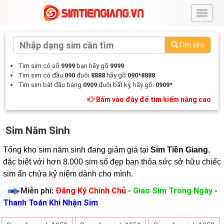
#
Tìm sim
Tìm sim có số
9999
bạn hãy gõ
9999
Tìm sim có đầu
090
đuôi
8888
hãy gõ
090*8888
Tìm sim bắt đầu bằng
0909
đuôi bất kỳ, hãy gõ:
0909*
Bấm vào đây để tìm kiếm nâng cao
Sim Năm Sinh
Tổng kho sim năm sinh đang giảm giá tại 
Sim Tiền Giang
, 
đặc biệt với hơn 8.000 sim số đẹp bạn thỏa sức sở hữu chiếc 
sim ẩn chứa kỷ niệm dành cho mình.
Miễn phí:
Đăng Ký Chính Chủ
-
Giao Sim Trong Ngày
-
Thanh Toán Khi Nhận Sim