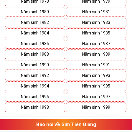
Năm sinh 1978
Năm sinh 1979
hấp dẫn để thu hút khách hàng.
Năm sinh 1980
Năm sinh 1981
Tính đến sau ngày 15/9/2018 Mobifone có tổng cộng 8 đầu
Năm sinh 1982
Năm sinh 1983
số đó là 090 – 093 – 089 – 070 – 079 – 077- 076 – 078
trong đó các đầu số 07 lần lượt chuyển từ 0120, 0121, 0122,
Năm sinh 1984
Năm sinh 1985
0126 và 0128 với sự đa dạng của các đầu số này thì sim nam
Năm sinh 1986
Năm sinh 1987
sinh của Mobifone cũng là một khoản thu khổng lồ mà nhà
mạng này kiếm về được từ việc phục vụ nhu cầu to lớn của
Năm sinh 1988
Năm sinh 1989
khách hàng.
Năm sinh 1990
Năm sinh 1991
Sim Năm Sinh Mobifone sẽ có các đầu số trên và
những năm sinh ở đuôi như: 076.5.01.1999,
Năm sinh 1992
Năm sinh 1993
0777.8.2.1998, 08988.4.1996, 0939.5.1.2014,
Năm sinh 1994
Năm sinh 1995
0907.31.03.82,...
Năm sinh 1996
Năm sinh 1997
Tham khảo ngay:
Danh Sách Kho Sim Năm Sinh
Năm sinh 1998
Năm sinh 1999
MobiFone Giá Gốc
Sim Năm sinh VinaPhone
:
Báo nói về Sim Tiền Giang
Sim Năm Sinh Vinaphone- Vinaphone là nhà mạng lớn tại nước