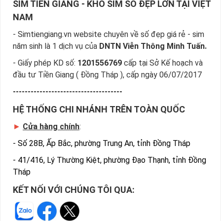
SIM TIỀN GIANG - KHO SIM SỐ ĐẸP LỚN TẠI VIỆT
sơn phủ.
NAM
Việc các nhà mạng đưa ra hàng loạt lựa chọn cho khách hàng
- Simtiengiang.vn website chuyên về số đẹp giá rẻ - sim
chính là giải pháp để đáp ứng nhu cầu đông đảo của người
năm sinh là 1 dịch vụ của
DNTN Viễn Thông Minh Tuấn.
dùng về sim năm sinh.
- Giấy phép KD số:
1201556769
cấp tại Sở Kế hoạch và
Ngày nay bạn không chỉ dùng 1 số mà còn có thể 2 hoặc 3
đầu tư Tiền Giang ( Đồng Tháp ), cấp ngày 06/07/2017
số để dùng cho nhiều mục đích khác nhau.
-------------------------------------
Sẽ thật là tuyệt nếu mỗi một nhà mạng bạn sẽ có một em
sim năm sinh để liên lạc, làm hotline hay đơn giản để đi hẹn
HỆ THỐNG CHI NHÁNH TRÊN TOÀN QUỐC
hò cùng những cô gái…
►
Cửa hàng chính
:
Chỉ cần thấy số đuôi điện thoại của bạn hiện trên màn hình
-
Số 28B, Ấp Bắc, phường Trung An, tỉnh Đồng Tháp
chắc chắn người thân và bạn bè hoặc đối tác của bạn biết
ngay người gọi là ai mà không cần nhìn tới tên hiển thị.
-
41/416, Lý Thường Kiệt, phường Đạo Thạnh, tỉnh Đồng
Tháp
Bạn muốn điều đó chứ? Vậy thì hãy tìm cho mình một nhà
mạng phù hợp với một dãy số phù hợp nhất có năm sinh để
KẾT NỐI VỚI CHÚNG TÔI QUA:
thấy bản thân thêm đẳng cấp hơn nhé.
Sim năm sinh Sim giá rẻ đã có mặt tại Sim Tiền Giang là sim