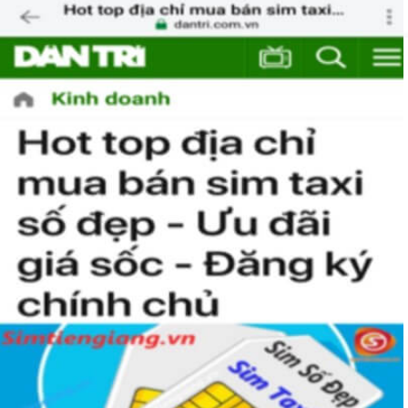
ta có tên đầy đủ là Công ty Dịch vụ Viễn thông và đây là một
công ty thuộc Tập đoàn Bưu chính Viễn thông Việt Nam
(VNPT)
Với lĩnh vực chủ yếu thuộc về thông tin di động thông tin di
động, cung cấp các dịch vụ GSM, 3G, nhắn tin,... và nhiều lĩnh
vực khác, Vinaphone là tên thương mại được thành lập vào
ngày 26/6/1996.
Trong năm 2018 nhà mạng này chính thức trở thành nhà
mạng di động lớn thứ 2 Việt Nam với 21% thị trường chỉ sau
Viettel (60%) và đứng trên Mobifone với 18%.
Sau ngày 15/9/2018 thì nhà mạng này có tổng cộng có 7
đầu số gồm 091, 094, 088, 081, 082; 083, 084; 085 trong đó
đã bao gồm các đầu số được chuyển từ 11 số về 10 số.
Sim Năm Sinh của Vinaphone khá là hot trên thị trường vì các
đầu số của nhà mạng này khá đẹp. Bạn chắc chắn sẽ muốn sở
hữu một em sim nam sinh số đẹp của Vinaphone để dành
riêng cho mình đấy.