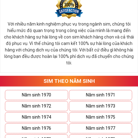
fax, homephone.
Tất cả các đầu số như sau: 4 đầu số 10 số cũ 096, 097, 098,
086 và 8 đầu số 10 số chuyển từ 11 số về là 032, 033, 034,
Với nhiều năm kinh nghiệm phục vụ trong ngành sim, chúng tôi
hiểu mức độ quan trọng trong công việc của mình là mang đến
035, 036, 037, 038, 039.
cho khách hàng sự hài lòng về con sim khách hàng chọn và cả thái
Sim Năm Sinh Viettel sẽ có các đầu số trên và những
độ phục vụ. Vì thế chúng tôi cam kết 100% sự hài lòng của khách
năm sinh ở đuôi như: 0967.3.5.2011, 0328.4.4.2009,
hàng với chúng dịch vụ của chúng tôi. Với bất cứ điều gì không hài
0343.4.7.1983, 0979.08.01.82,...
lòng bạn đều được hoàn lại 100% phí dịch vụ đã chuyển cho chúng
tôi.
Tham khảo ngay:
Danh Sách Kho Sim Năm Sinh
Viettel Hot Nhất
SIM THEO NĂM SINH
Sim Năm Sinh MobiFone
:
Năm sinh 1970
Năm sinh 1971
Sim Năm Sinh Mobifone- Mobifone là công ty viễn thông
thuộc tổng công ty Viễn thông MobiFone tiền thân là công
Năm sinh 1972
Năm sinh 1973
ty thông tin di động Việt Nam thành lập năm 1993.
Năm sinh 1974
Năm sinh 1975
Thuộc top 3 công ty viễn thông mạnh nhất nước ta hiện nay
Năm sinh 1976
Năm sinh 1977
Mobifone là nhà mạng phủ sóng toàn quốc đặc biệt là luôn
mang tới cho khách hàng nhiều chính sách dịch vụ và ưu đãi