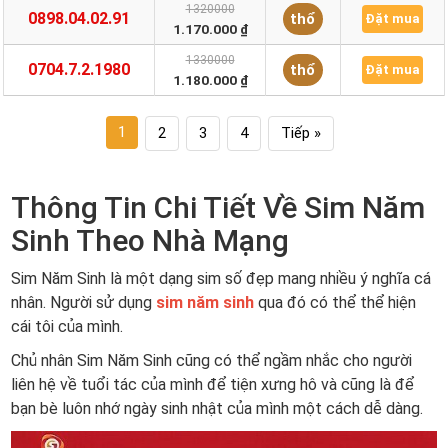
1320000
0898.04.02.91
thổ
Đặt mua
1.170.000 ₫
1330000
0704.7.2.1980
thổ
Đặt mua
1.180.000 ₫
1
2
3
4
Tiếp »
Thông Tin Chi Tiết Về Sim Năm
Sinh Theo Nhà Mạng
Sim Năm Sinh là một dạng sim số đẹp mang nhiều ý nghĩa cá
nhân. Người sử dụng
sim năm sinh
qua đó có thể thể hiện
cái tôi của mình.
Chủ nhân Sim Năm Sinh cũng có thể ngầm nhắc cho người
liên hệ về tuổi tác của mình để tiện xưng hô và cũng là để
bạn bè luôn nhớ ngày sinh nhật của mình một cách dễ dàng.