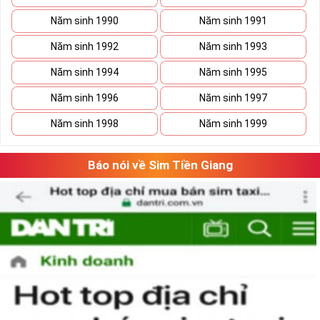
khách hàng.
Năm sinh 1990
Năm sinh 1991
Sim Năm Sinh Mobifone sẽ có các đầu số trên và
những năm sinh ở đuôi như: 076.5.01.1999,
Năm sinh 1992
Năm sinh 1993
0777.8.2.1998, 08988.4.1996, 0939.5.1.2014,
Năm sinh 1994
Năm sinh 1995
0907.31.03.82,...
Năm sinh 1996
Năm sinh 1997
Tham khảo ngay:
Danh Sách Kho Sim Năm Sinh
Năm sinh 1998
Năm sinh 1999
MobiFone Giá Gốc
Sim Năm sinh VinaPhone
:
Báo nói về Sim Tiền Giang
Sim Năm Sinh Vinaphone- Vinaphone là nhà mạng lớn tại nước
ta có tên đầy đủ là Công ty Dịch vụ Viễn thông và đây là một
công ty thuộc Tập đoàn Bưu chính Viễn thông Việt Nam
(VNPT)
Với lĩnh vực chủ yếu thuộc về thông tin di động thông tin di
động, cung cấp các dịch vụ GSM, 3G, nhắn tin,... và nhiều lĩnh
vực khác, Vinaphone là tên thương mại được thành lập vào
ngày 26/6/1996.