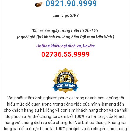
0921.90.9999
nước ta.
Được đánh giá là nhà mạng có dịch vụ tốt nhất cả nước hiện
Làm việc 24/7
nay, Viettel có số thuê bao gần như lớn nhất trong các nhà
mạng phủ sóng toàn quốc cùng nhiều chương trình khuyến
Tất cả các ngày trong tuần từ 7h-19h
mãi hấp dẫn, với mức giá vô cùng hợp lý phù hợp với nhiều đối
(ngoài giờ Quý khách vui lòng bấm Đặt mua trên Web )
tượng.
Hotline khiếu nại dịch vụ, tư vấn:
Đó là lý do Viettel luôn khiến người sử dụng của mình hài lòng
0
2736.55.9999
vì sự tiện lợi hàng ngày trong cuộc sống của mình.
Từ sau ngày 15/9/2018 nhà mạng này sở hữu 12 đầu số dành
cho các thuê bao di động và 21 đầu số điện thoại cố định,
fax, homephone.
Tất cả các đầu số như sau: 4 đầu số 10 số cũ 096, 097, 098,
086 và 8 đầu số 10 số chuyển từ 11 số về là 032, 033, 034,
Với nhiều năm kinh nghiệm phục vụ trong ngành sim, chúng tôi
hiểu mức độ quan trọng trong công việc của mình là mang đến
035, 036, 037, 038, 039.
cho khách hàng sự hài lòng về con sim khách hàng chọn và cả thái
Sim Năm Sinh Viettel sẽ có các đầu số trên và những
độ phục vụ. Vì thế chúng tôi cam kết 100% sự hài lòng của khách
năm sinh ở đuôi như: 0967.3.5.2011, 0328.4.4.2009,
hàng với chúng dịch vụ của chúng tôi. Với bất cứ điều gì không hài
0343.4.7.1983, 0979.08.01.82,...
lòng bạn đều được hoàn lại 100% phí dịch vụ đã chuyển cho chúng