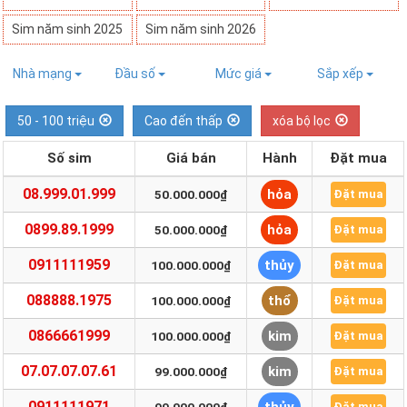
Sim năm sinh 2025
Sim năm sinh 2026
Nhà mạng
Đầu số
Mức giá
Sắp xếp
50 - 100 triệu
Cao đến thấp
xóa bộ lọc
Số sim
Giá bán
Hành
Đặt mua
08.999.01.999
hỏa
50.000.000₫
Đặt mua
0899.89.1999
hỏa
50.000.000₫
Đặt mua
0911111959
thủy
100.000.000₫
Đặt mua
088888.1975
thổ
100.000.000₫
Đặt mua
0866661999
kim
100.000.000₫
Đặt mua
07.07.07.07.61
kim
99.000.000₫
Đặt mua
0911111971
Đặt mua