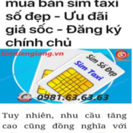
Trong năm 2018 nhà mạng này chính thức trở thành nhà
mạng di động lớn thứ 2 Việt Nam với 21% thị trường chỉ sau
Viettel (60%) và đứng trên Mobifone với 18%.
Sau ngày 15/9/2018 thì nhà mạng này có tổng cộng có 7
đầu số gồm 091, 094, 088, 081, 082; 083, 084; 085 trong đó
đã bao gồm các đầu số được chuyển từ 11 số về 10 số.
Sim Năm Sinh của Vinaphone khá là hot trên thị trường vì các
đầu số của nhà mạng này khá đẹp. Bạn chắc chắn sẽ muốn sở
hữu một em sim nam sinh số đẹp của Vinaphone để dành
riêng cho mình đấy.
Sim Năm Sinh Vinaphone sẽ có các đầu số trên và
những năm sinh ở đuôi như: 0854.6.2.1999,
0889.78.1979, 0949.4.2.2001, 0886.20.08.99,
0886.22.01.98,...
Tham khảo ngay:
Danh Sách Kho Sim Năm Sinh
VinaPhone Giảm Giá