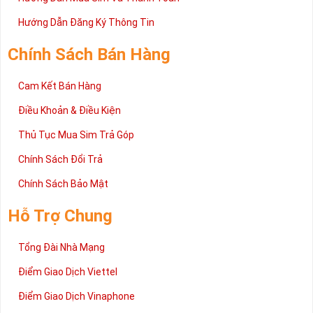
mọi người, đặc biệt là những dòng sim như sim năm sinh thì
Hướng Dẫn Đăng Ký Thông Tin
lại càng được nâng cao quan điểm đó.
Nhưng thực chất sim năm sinh giá cả rất phải chăng và tùy
Chính Sách Bán Hàng
theo nhu cầu của người sử dụng mà bạn chọn cho phù hợp.
Cam Kết Bán Hàng
Không quá nặng về quan điểm vận hạn hên xui hay phong thủy
sim số đẹp mang hơi hướng của sự nhẹ nhàng, tinh tế và gần
Điều Khoản & Điều Kiện
gũi hơn.
Thủ Tục Mua Sim Trả Góp
Chính Sách Đổi Trả
Chính Sách Bảo Mật
Hỗ Trợ Chung
Tổng Đài Nhà Mạng
Điểm Giao Dịch Viettel
Điểm Giao Dịch Vinaphone