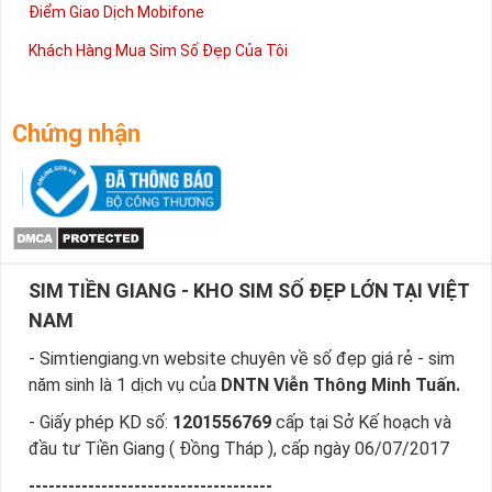
Điểm Giao Dịch Mobifone
Khách Hàng Mua Sim Số Đẹp Của Tôi
Sim Năm Sinh - Món Quà Vô Giá Dành Cho Bạn
Chứng nhận
Không quá kiêu sa và hổ báo như sim tam hoa, sim tứ quý,
ngũ quý, sim năm sinh khiến cho bạn bè, đối tác dễ gần hơn,
như những người bạn tri kỷ, chân thành và nhiều niềm tin.
Tất nhiên việc sử dụng sim số đẹp năm sinh sẽ củng cố vị trí
của bạn trong lòng mọi người cũng như việc đánh bóng tên
tuổi của bạn lên mà không cần dùng quá nhiều giấy giáp hoặc
SIM TIỀN GIANG - KHO SIM SỐ ĐẸP LỚN TẠI VIỆT
sơn phủ.
NAM
Việc các nhà mạng đưa ra hàng loạt lựa chọn cho khách hàng
- Simtiengiang.vn website chuyên về số đẹp giá rẻ - sim
chính là giải pháp để đáp ứng nhu cầu đông đảo của người
năm sinh là 1 dịch vụ của
DNTN Viễn Thông Minh Tuấn.
dùng về sim năm sinh.
- Giấy phép KD số:
1201556769
cấp tại Sở Kế hoạch và
Ngày nay bạn không chỉ dùng 1 số mà còn có thể 2 hoặc 3
đầu tư Tiền Giang ( Đồng Tháp ), cấp ngày 06/07/2017
số để dùng cho nhiều mục đích khác nhau.
-------------------------------------