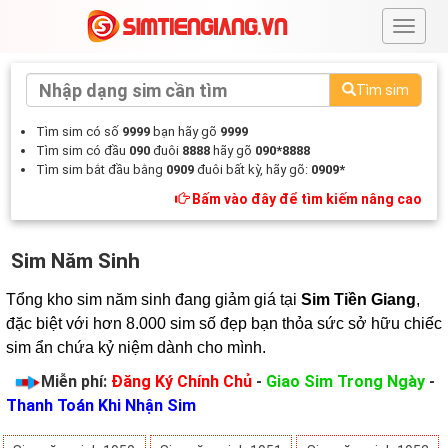
#
Tìm sim
Tìm sim có số
9999
bạn hãy gõ
9999
Tìm sim có đầu
090
đuôi
8888
hãy gõ
090*8888
Tìm sim bắt đầu bằng
0909
đuôi bất kỳ, hãy gõ:
0909*
Bấm vào đây để tìm kiếm nâng cao
Sim Năm Sinh
Tổng kho sim năm sinh đang giảm giá tại 
Sim Tiền Giang
, 
đặc biệt với hơn 8.000 sim số đẹp bạn thỏa sức sở hữu chiếc 
sim ẩn chứa kỷ niệm dành cho mình.
Miễn phí:
Đăng Ký Chính Chủ
-
Giao Sim Trong Ngày
-
Thanh Toán Khi Nhận Sim