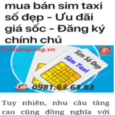
Trong năm 2018 nhà mạng này chính thức trở thành nhà
mạng di động lớn thứ 2 Việt Nam với 21% thị trường chỉ sau
Viettel (60%) và đứng trên Mobifone với 18%.
Sau ngày 15/9/2018 thì nhà mạng này có tổng cộng có 7
đầu số gồm 091, 094, 088, 081, 082; 083, 084; 085 trong đó
đã bao gồm các đầu số được chuyển từ 11 số về 10 số.
Sim Năm Sinh của Vinaphone khá là hot trên thị trường vì các
đầu số của nhà mạng này khá đẹp. Bạn chắc chắn sẽ muốn sở
hữu một em sim nam sinh số đẹp của Vinaphone để dành
riêng cho mình đấy.
Sim Năm Sinh Vinaphone sẽ có các đầu số trên và
những năm sinh ở đuôi như: 0854.6.2.1999,
0889.78.1979, 0949.4.2.2001, 0886.20.08.99,
0886.22.01.98,...
Tham khảo ngay:
Danh Sách Kho Sim Năm Sinh
VinaPhone Giảm Giá