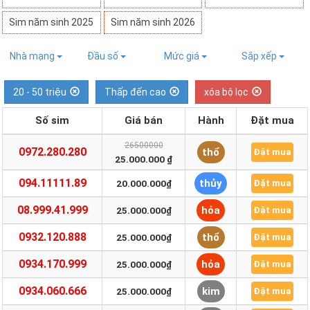
Sim năm sinh 2025
Sim năm sinh 2026
Nhà mạng
Đầu số
Mức giá
Sắp xếp
20 - 50 triệu
Thấp đến cao
xóa bộ lọc
Số sim
Giá bán
Hành
Đặt mua
26500000
0972.280.280
thổ
Đặt mua
25.000.000 ₫
094.11111.89
thủy
20.000.000₫
Đặt mua
08.999.41.999
hỏa
25.000.000₫
Đặt mua
0932.120.888
thổ
25.000.000₫
Đặt mua
0934.170.999
hỏa
25.000.000₫
Đặt mua
0934.060.666
kim
25.000.000₫
Đặt mua