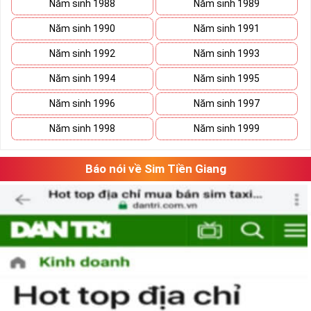
Năm sinh 1988
Năm sinh 1989
khách hàng.
Năm sinh 1990
Năm sinh 1991
Sim Năm Sinh Mobifone sẽ có các đầu số trên và
những năm sinh ở đuôi như: 076.5.01.1999,
Năm sinh 1992
Năm sinh 1993
0777.8.2.1998, 08988.4.1996, 0939.5.1.2014,
Năm sinh 1994
Năm sinh 1995
0907.31.03.82,...
Năm sinh 1996
Năm sinh 1997
Tham khảo ngay:
Danh Sách Kho Sim Năm Sinh
Năm sinh 1998
Năm sinh 1999
MobiFone Giá Gốc
Sim Năm sinh VinaPhone
:
Báo nói về Sim Tiền Giang
Sim Năm Sinh Vinaphone- Vinaphone là nhà mạng lớn tại nước
ta có tên đầy đủ là Công ty Dịch vụ Viễn thông và đây là một
công ty thuộc Tập đoàn Bưu chính Viễn thông Việt Nam
(VNPT)
Với lĩnh vực chủ yếu thuộc về thông tin di động thông tin di
động, cung cấp các dịch vụ GSM, 3G, nhắn tin,... và nhiều lĩnh
vực khác, Vinaphone là tên thương mại được thành lập vào
ngày 26/6/1996.