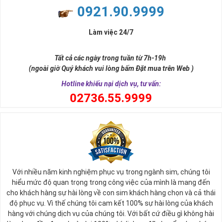
0921.90.9999
nước ta.
Được đánh giá là nhà mạng có dịch vụ tốt nhất cả nước hiện
Làm việc 24/7
nay, Viettel có số thuê bao gần như lớn nhất trong các nhà
mạng phủ sóng toàn quốc cùng nhiều chương trình khuyến
Tất cả các ngày trong tuần từ 7h-19h
mãi hấp dẫn, với mức giá vô cùng hợp lý phù hợp với nhiều đối
(ngoài giờ Quý khách vui lòng bấm Đặt mua trên Web )
tượng.
Hotline khiếu nại dịch vụ, tư vấn:
Đó là lý do Viettel luôn khiến người sử dụng của mình hài lòng
0
2736.55.9999
vì sự tiện lợi hàng ngày trong cuộc sống của mình.
Từ sau ngày 15/9/2018 nhà mạng này sở hữu 12 đầu số dành
cho các thuê bao di động và 21 đầu số điện thoại cố định,
fax, homephone.
Tất cả các đầu số như sau: 4 đầu số 10 số cũ 096, 097, 098,
086 và 8 đầu số 10 số chuyển từ 11 số về là 032, 033, 034,
Với nhiều năm kinh nghiệm phục vụ trong ngành sim, chúng tôi
hiểu mức độ quan trọng trong công việc của mình là mang đến
035, 036, 037, 038, 039.
cho khách hàng sự hài lòng về con sim khách hàng chọn và cả thái
Sim Năm Sinh Viettel sẽ có các đầu số trên và những
độ phục vụ. Vì thế chúng tôi cam kết 100% sự hài lòng của khách
năm sinh ở đuôi như: 0967.3.5.2011, 0328.4.4.2009,
hàng với chúng dịch vụ của chúng tôi. Với bất cứ điều gì không hài