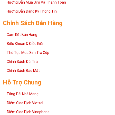
Hướng Dẫn Mua Sim Và Thanh Toán
mọi người, đặc biệt là những dòng sim như sim năm sinh thì
Hướng Dẫn Đăng Ký Thông Tin
lại càng được nâng cao quan điểm đó.
Nhưng thực chất sim năm sinh giá cả rất phải chăng và tùy
Chính Sách Bán Hàng
theo nhu cầu của người sử dụng mà bạn chọn cho phù hợp.
Cam Kết Bán Hàng
Không quá nặng về quan điểm vận hạn hên xui hay phong thủy
sim số đẹp mang hơi hướng của sự nhẹ nhàng, tinh tế và gần
Điều Khoản & Điều Kiện
gũi hơn.
Thủ Tục Mua Sim Trả Góp
Chính Sách Đổi Trả
Chính Sách Bảo Mật
Hỗ Trợ Chung
Tổng Đài Nhà Mạng
Điểm Giao Dịch Viettel
Điểm Giao Dịch Vinaphone