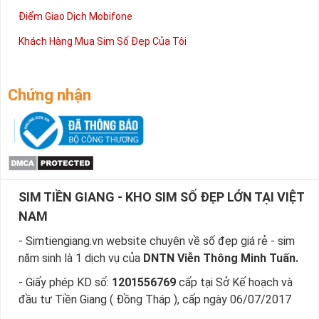
Điểm Giao Dịch Mobifone
Khách Hàng Mua Sim Số Đẹp Của Tôi
Sim Năm Sinh - Món Quà Vô Giá Dành Cho Bạn
Chứng nhận
Không quá kiêu sa và hổ báo như sim tam hoa, sim tứ quý,
ngũ quý, sim năm sinh khiến cho bạn bè, đối tác dễ gần hơn,
như những người bạn tri kỷ, chân thành và nhiều niềm tin.
Tất nhiên việc sử dụng sim số đẹp năm sinh sẽ củng cố vị trí
của bạn trong lòng mọi người cũng như việc đánh bóng tên
tuổi của bạn lên mà không cần dùng quá nhiều giấy giáp hoặc
SIM TIỀN GIANG - KHO SIM SỐ ĐẸP LỚN TẠI VIỆT
sơn phủ.
NAM
Việc các nhà mạng đưa ra hàng loạt lựa chọn cho khách hàng
- Simtiengiang.vn website chuyên về số đẹp giá rẻ - sim
chính là giải pháp để đáp ứng nhu cầu đông đảo của người
năm sinh là 1 dịch vụ của
DNTN Viễn Thông Minh Tuấn.
dùng về sim năm sinh.
- Giấy phép KD số:
1201556769
cấp tại Sở Kế hoạch và
Ngày nay bạn không chỉ dùng 1 số mà còn có thể 2 hoặc 3
đầu tư Tiền Giang ( Đồng Tháp ), cấp ngày 06/07/2017
số để dùng cho nhiều mục đích khác nhau.