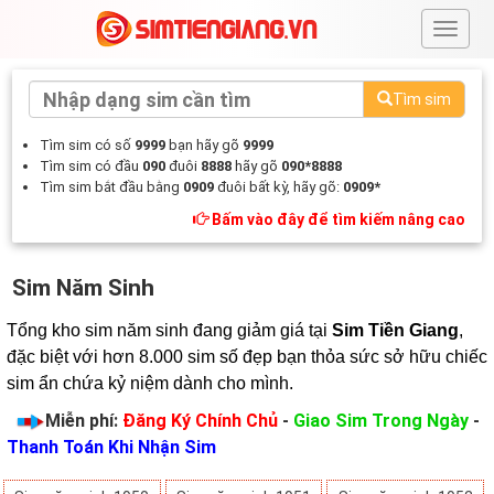
#
Tìm sim
Tìm sim có số
9999
bạn hãy gõ
9999
Tìm sim có đầu
090
đuôi
8888
hãy gõ
090*8888
Tìm sim bắt đầu bằng
0909
đuôi bất kỳ, hãy gõ:
0909*
Bấm vào đây để tìm kiếm nâng cao
Sim Năm Sinh
Tổng kho sim năm sinh đang giảm giá tại 
Sim Tiền Giang
, 
đặc biệt với hơn 8.000 sim số đẹp bạn thỏa sức sở hữu chiếc 
sim ẩn chứa kỷ niệm dành cho mình.
Miễn phí:
Đăng Ký Chính Chủ
-
Giao Sim Trong Ngày
-
Thanh Toán Khi Nhận Sim