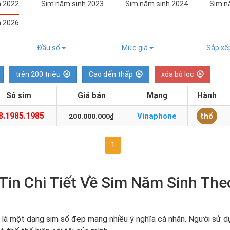
h 2022
Sim năm sinh 2023
Sim năm sinh 2024
Sim n
h 2026
Đầu số
Mức giá
Sắp x
trên 200 triệu
Cao đến thấp
xóa bộ lọc
Số sim
Giá bán
Mạng
Hành
8.1985.1985
Vinaphone
thổ
200.000.000₫
1
in Chi Tiết Về Sim Năm Sinh The
 là một dạng sim số đẹp mang nhiều ý nghĩa cá nhân. Người sử 