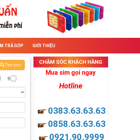
IM TRẢ GÓP
GIỚI THIỆU
CHĂM SÓC KHÁCH HÀNG
Tìm sim
Mua sim gọi ngay
9
Hotline
0383.63.63.63
0858.63.63.63
0921.90.9999