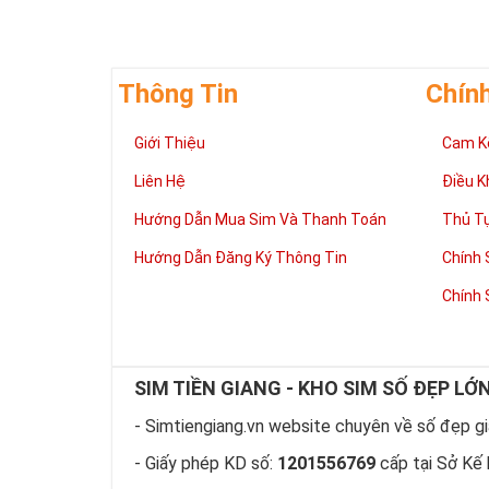
Tất cả các đầ
từ 11 số về l
Thông Tin
Chín
Sim Năm
0967.3.5
Giới Thiệu
Cam K
Tham 
Liên Hệ
Điều K
Sim Năm 
Hướng Dẫn Mua Sim Và Thanh Toán
Thủ T
Sim Năm Sinh
Hướng Dẫn Đăng Ký Thông Tin
Chính 
MobiFone tiền
Chính 
Thuộc top 3 
sóng toàn quố
hấp dẫn để th
SIM TIỀN GIANG - KHO SIM SỐ ĐẸP LỚ
Tính đến sau
070 – 079 – 0
- Simtiengiang.vn website chuyên về số đẹp giá
0126 và 0128 
- Giấy phép KD số:
1201556769
cấp tại Sở Kế 
một khoản thu