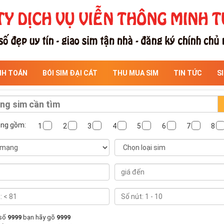
NH TOÁN
BÓI SIM ĐẠI CÁT
THU MUA SIM
TIN TỨC
S
ông gồm:
1
2
3
4
5
6
7
8
 số
9999
bạn hãy gõ
9999