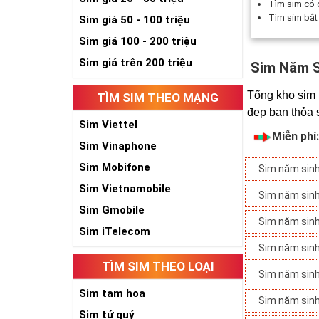
Tìm sim có
Tìm sim bắ
Sim giá 50 - 100 triệu
Sim giá 100 - 200 triệu
Sim giá trên 200 triệu
Sim Năm 
Tổng kho sim 
TÌM SIM THEO MẠNG
đẹp bạn thỏa 
Sim Viettel
Miễn phí
Sim Vinaphone
Sim Mobifone
Sim năm sin
Sim Vietnamobile
Sim năm sin
Sim Gmobile
Sim năm sin
Sim iTelecom
Sim năm sin
TÌM SIM THEO LOẠI
Sim năm sin
Sim tam hoa
Sim năm sin
Sim tứ quý