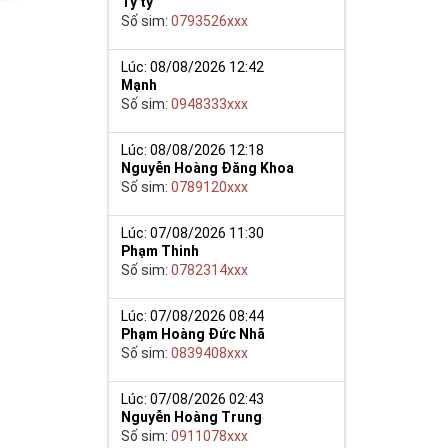
Tý ty
Số sim:
0793526xxx
Lúc: 08/08/2026 12:42
Mạnh
Số sim:
0948333xxx
Lúc: 08/08/2026 12:18
 nay thuộc tập
Nguyễn Hoàng Đăng Khoa
Số sim:
0789120xxx
òng có thể
Lúc: 07/08/2026 11:30
Phạm Thinh
Số sim:
0782314xxx
ố thuê bao gần
 khuyến mãi
Lúc: 07/08/2026 08:44
Phạm Hoàng Đức Nhã
Số sim:
0839408xxx
ng ngày trong
Lúc: 07/08/2026 02:43
Nguyễn Hoàng Trung
o di động và
Số sim:
0911078xxx