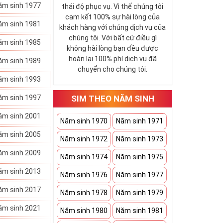
ăm sinh 1977
thái độ phục vụ. Vì thế chúng tôi
cam kết 100% sự hài lòng của
ăm sinh 1981
khách hàng với chúng dịch vụ của
chúng tôi. Với bất cứ điều gì
ăm sinh 1985
không hài lòng bạn đều được
hoàn lại 100% phí dịch vụ đã
ăm sinh 1989
chuyển cho chúng tôi.
ăm sinh 1993
ăm sinh 1997
SIM THEO NĂM SINH
ăm sinh 2001
Năm sinh 1970
Năm sinh 1971
ăm sinh 2005
Năm sinh 1972
Năm sinh 1973
ăm sinh 2009
Năm sinh 1974
Năm sinh 1975
ăm sinh 2013
Năm sinh 1976
Năm sinh 1977
ăm sinh 2017
Năm sinh 1978
Năm sinh 1979
ăm sinh 2021
Năm sinh 1980
Năm sinh 1981