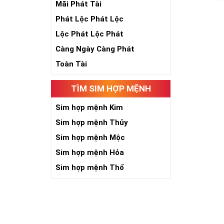
Mãi Phát Tài
Phát Lộc Phát Lộc
Lộc Phát Lộc Phát
Càng Ngày Càng Phát
Toàn Tài
Sim Năm 
Sim Năm Sinh 
TÌM SIM HỢP MỆNH
đoàn Công Ngh
Sim hợp mệnh Kim
Sau 30 năm th
Sim hợp mệnh Thủy
đánh bật tron
Sim hợp mệnh Mộc
Được đánh giá
Sim hợp mệnh Hỏa
như lớn nhất 
hấp dẫn, với 
Sim hợp mệnh Thổ
Đó là lý do Vi
cuộc sống củ
Từ sau ngày 
21 đầu số điệ