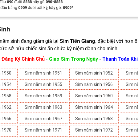
 đầu
090
đuôi
8888
hãy gõ
090*8888
t đầu bằng
0909
đuôi bất kỳ, hãy gõ:
0909*
Sinh
năm sinh đang giảm giá tại 
Sim Tiền Giang
, đặc biệt với hơn 8
sức sở hữu chiếc sim ẩn chứa kỷ niệm dành cho mình.
:
Đăng Ký Chính Chủ
-
Giao Sim Trong Ngày
-
Thanh Toán Kh
h 1950
Sim năm sinh 1951
Sim năm sinh 1952
Sim n
h 1954
Sim năm sinh 1955
Sim năm sinh 1956
Sim n
h 1958
Sim năm sinh 1959
Sim năm sinh 1960
Sim n
h 1962
Sim năm sinh 1963
Sim năm sinh 1964
Sim n
h 1966
Sim năm sinh 1967
Sim năm sinh 1968
Sim n
h 1970
Sim năm sinh 1971
Sim năm sinh 1972
Sim n