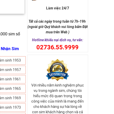
Làm việc 24/7
Tất cả các ngày trong tuần từ 7h-19h
(ngoài giờ Quý khách vui lòng bấm Đặt
mua trên Web )
.000 sim số 
Hotline khiếu nại dịch vụ, tư vấn:
0
2736.55.9999
i Nhận Sim
ăm sinh 1953
ăm sinh 1957
ăm sinh 1961
Với nhiều năm kinh nghiệm phục
ăm sinh 1965
vụ trong ngành sim, chúng tôi
hiểu mức độ quan trọng trong
ăm sinh 1969
công việc của mình là mang đến
cho khách hàng sự hài lòng về
ăm sinh 1973
con sim khách hàng chọn và cả