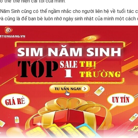
 thể thể hiện cái tôi của mình.
Năm Sinh cũng có thể ngầm nhắc cho người liên hệ về tuổi tác 
và cũng là để bạn bè luôn nhớ ngày sinh nhật của mình một cách 