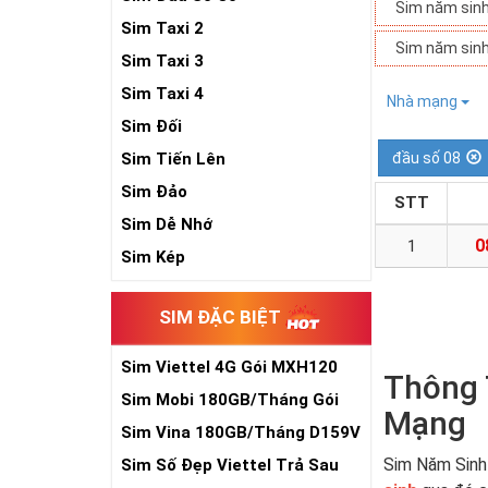
Sim năm sin
Sim Taxi 2
Sim năm sin
Sim Taxi 3
Sim Taxi 4
Nhà mạng
Sim Đối
Sim Tiến Lên
đầu số 08
Sim Đảo
STT
Sim Dễ Nhớ
0
1
Sim Kép
SIM ĐẶC BIỆT
Sim Viettel 4G Gói MXH120
Thông T
Siêu Rẻ
Sim Mobi 180GB/Tháng Gói
Mạng
TK159
Sim Vina 180GB/Tháng D159V
Sim Năm Sinh
Sim Số Đẹp Viettel Trả Sau