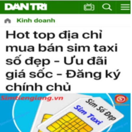
(VNPT)
Với lĩnh vực chủ yếu thuộc về thông tin di động thông tin di
động, cung cấp các dịch vụ GSM, 3G, nhắn tin,... và nhiều lĩnh
vực khác, Vinaphone là tên thương mại được thành lập vào
ngày 26/6/1996.
Trong năm 2018 nhà mạng này chính thức trở thành nhà
mạng di động lớn thứ 2 Việt Nam với 21% thị trường chỉ sau
Viettel (60%) và đứng trên Mobifone với 18%.
Sau ngày 15/9/2018 thì nhà mạng này có tổng cộng có 7
đầu số gồm 091, 094, 088, 081, 082; 083, 084; 085 trong đó
đã bao gồm các đầu số được chuyển từ 11 số về 10 số.
Sim Năm Sinh của Vinaphone khá là hot trên thị trường vì các
đầu số của nhà mạng này khá đẹp. Bạn chắc chắn sẽ muốn sở
hữu một em sim nam sinh số đẹp của Vinaphone để dành
riêng cho mình đấy.
Sim Năm Sinh Vinaphone sẽ có các đầu số trên và