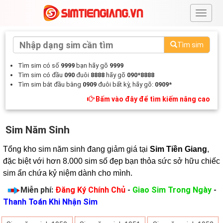
#
Tìm sim
Tìm sim có số
9999
bạn hãy gõ
9999
Tìm sim có đầu
090
đuôi
8888
hãy gõ
090*8888
Tìm sim bắt đầu bằng
0909
đuôi bất kỳ, hãy gõ:
0909*
Bấm vào đây để tìm kiếm nâng cao
Sim Năm Sinh
Tổng kho sim năm sinh đang giảm giá tại 
Sim Tiền Giang
, 
đặc biệt với hơn 8.000 sim số đẹp bạn thỏa sức sở hữu chiếc 
sim ẩn chứa kỷ niệm dành cho mình.
Miễn phí:
Đăng Ký Chính Chủ
-
Giao Sim Trong Ngày
-
Thanh Toán Khi Nhận Sim