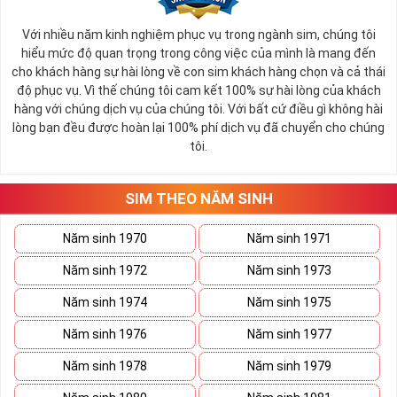
Tất cả các đầu số như sau: 4 đầu số 10 số cũ 096, 097, 098,
086 và 8 đầu số 10 số chuyển từ 11 số về là 032, 033, 034,
Với nhiều năm kinh nghiệm phục vụ trong ngành sim, chúng tôi
hiểu mức độ quan trọng trong công việc của mình là mang đến
035, 036, 037, 038, 039.
cho khách hàng sự hài lòng về con sim khách hàng chọn và cả thái
Sim Năm Sinh Viettel sẽ có các đầu số trên và những
độ phục vụ. Vì thế chúng tôi cam kết 100% sự hài lòng của khách
năm sinh ở đuôi như: 0967.3.5.2011, 0328.4.4.2009,
hàng với chúng dịch vụ của chúng tôi. Với bất cứ điều gì không hài
0343.4.7.1983, 0979.08.01.82,...
lòng bạn đều được hoàn lại 100% phí dịch vụ đã chuyển cho chúng
tôi.
Tham khảo ngay:
Danh Sách Kho Sim Năm Sinh
Viettel Hot Nhất
SIM THEO NĂM SINH
Sim Năm Sinh MobiFone
:
Năm sinh 1970
Năm sinh 1971
Sim Năm Sinh Mobifone- Mobifone là công ty viễn thông
thuộc tổng công ty Viễn thông MobiFone tiền thân là công
Năm sinh 1972
Năm sinh 1973
ty thông tin di động Việt Nam thành lập năm 1993.
Năm sinh 1974
Năm sinh 1975
Thuộc top 3 công ty viễn thông mạnh nhất nước ta hiện nay
Năm sinh 1976
Năm sinh 1977
Mobifone là nhà mạng phủ sóng toàn quốc đặc biệt là luôn
mang tới cho khách hàng nhiều chính sách dịch vụ và ưu đãi
Năm sinh 1978
Năm sinh 1979
hấp dẫn để thu hút khách hàng.