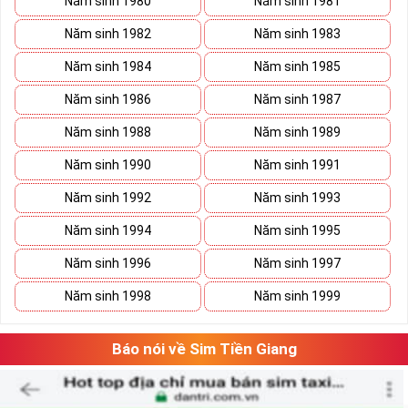
Năm sinh 1980
Năm sinh 1981
Tính đến sau ngày 15/9/2018 Mobifone có tổng cộng 8 đầu
Năm sinh 1982
Năm sinh 1983
số đó là 090 – 093 – 089 – 070 – 079 – 077- 076 – 078
trong đó các đầu số 07 lần lượt chuyển từ 0120, 0121, 0122,
Năm sinh 1984
Năm sinh 1985
0126 và 0128 với sự đa dạng của các đầu số này thì sim nam
Năm sinh 1986
Năm sinh 1987
sinh của Mobifone cũng là một khoản thu khổng lồ mà nhà
mạng này kiếm về được từ việc phục vụ nhu cầu to lớn của
Năm sinh 1988
Năm sinh 1989
khách hàng.
Năm sinh 1990
Năm sinh 1991
Sim Năm Sinh Mobifone sẽ có các đầu số trên và
những năm sinh ở đuôi như: 076.5.01.1999,
Năm sinh 1992
Năm sinh 1993
0777.8.2.1998, 08988.4.1996, 0939.5.1.2014,
Năm sinh 1994
Năm sinh 1995
0907.31.03.82,...
Năm sinh 1996
Năm sinh 1997
Tham khảo ngay:
Danh Sách Kho Sim Năm Sinh
Năm sinh 1998
Năm sinh 1999
MobiFone Giá Gốc
Sim Năm sinh VinaPhone
:
Báo nói về Sim Tiền Giang
Sim Năm Sinh Vinaphone- Vinaphone là nhà mạng lớn tại nước
ta có tên đầy đủ là Công ty Dịch vụ Viễn thông và đây là một
công ty thuộc Tập đoàn Bưu chính Viễn thông Việt Nam