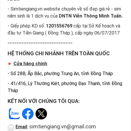
Việc các nhà mạng đưa ra hàng loạt lựa chọn cho khách hàng
- Simtiengiang.vn website chuyên về số đẹp giá rẻ - sim
chính là giải pháp để đáp ứng nhu cầu đông đảo của người
năm sinh là 1 dịch vụ của
DNTN Viễn Thông Minh Tuấn.
dùng về sim năm sinh.
- Giấy phép KD số:
1201556769
cấp tại Sở Kế hoạch và
Ngày nay bạn không chỉ dùng 1 số mà còn có thể 2 hoặc 3
đầu tư Tiền Giang ( Đồng Tháp ), cấp ngày 06/07/2017
số để dùng cho nhiều mục đích khác nhau.
-------------------------------------
Sẽ thật là tuyệt nếu mỗi một nhà mạng bạn sẽ có một em
sim năm sinh để liên lạc, làm hotline hay đơn giản để đi hẹn
HỆ THỐNG CHI NHÁNH TRÊN TOÀN QUỐC
hò cùng những cô gái…
►
Cửa hàng chính
:
Chỉ cần thấy số đuôi điện thoại của bạn hiện trên màn hình
-
Số 28B, Ấp Bắc, phường Trung An, tỉnh Đồng Tháp
chắc chắn người thân và bạn bè hoặc đối tác của bạn biết
ngay người gọi là ai mà không cần nhìn tới tên hiển thị.
-
41/416, Lý Thường Kiệt, phường Đạo Thạnh, tỉnh Đồng
Tháp
Bạn muốn điều đó chứ? Vậy thì hãy tìm cho mình một nhà
mạng phù hợp với một dãy số phù hợp nhất có năm sinh để
KẾT NỐI VỚI CHÚNG TÔI QUA:
thấy bản thân thêm đẳng cấp hơn nhé.
Sim năm sinh Sim giá rẻ đã có mặt tại Sim Tiền Giang là sim
có giá rẻ nhất. Kho Sim Tiền Giang đang triển khai rất nhiều
simtiengiang.vn@gmail.com
Email
:
ưu đãi cho khách hàng thân thiết.