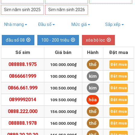
Sim năm sinh 2025
Sim năm sinh 2026
Nhà mạng
Đầu số
Mức giá
Sắp xếp
đầu số 08
100 - 200 triệu
xóa bộ lọc
Số sim
Giá bán
Hành
Đặt mua
088888.1975
thổ
100.000.000₫
Đặt mua
0866661999
kim
100.000.000₫
Đặt mua
0866.661.999
kim
100.500.000₫
Đặt mua
0899992014
hỏa
109.500.000₫
Đặt mua
0888.222.000
thổ
156.000.000₫
Đặt mua
088888.1978
thổ
160.000.000₫
Đặt mua
0889.20.20.20
Đặt mua