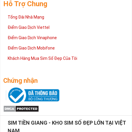
Hỗ Trợ Chung
Tổng Đài Nhà Mạng
Điểm Giao Dịch Viettel
Điểm Giao Dịch Vinaphone
Điểm Giao Dịch Mobifone
Khách Hàng Mua Sim Số Đẹp Của Tôi
Sim Năm Sinh - Món Quà Vô Giá Dành Cho Bạn
Chứng nhận
Không quá kiêu sa và hổ báo như sim tam hoa, sim tứ quý,
ngũ quý, sim năm sinh khiến cho bạn bè, đối tác dễ gần hơn,
như những người bạn tri kỷ, chân thành và nhiều niềm tin.
Tất nhiên việc sử dụng sim số đẹp năm sinh sẽ củng cố vị trí
của bạn trong lòng mọi người cũng như việc đánh bóng tên
tuổi của bạn lên mà không cần dùng quá nhiều giấy giáp hoặc
SIM TIỀN GIANG - KHO SIM SỐ ĐẸP LỚN TẠI VIỆT
sơn phủ.
NAM