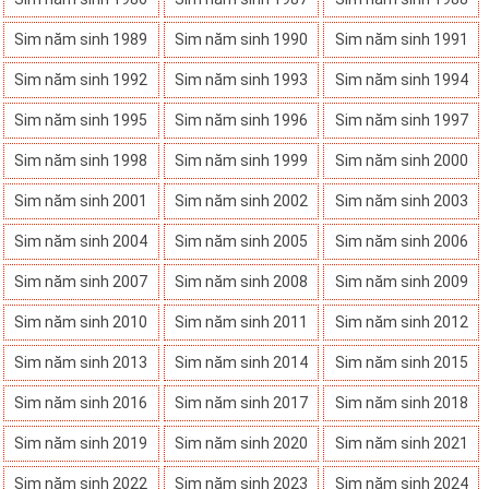
Sim năm sinh 1989
Sim năm sinh 1990
Sim năm sinh 1991
Sim năm sinh 1992
Sim năm sinh 1993
Sim năm sinh 1994
Sim năm sinh 1995
Sim năm sinh 1996
Sim năm sinh 1997
Sim năm sinh 1998
Sim năm sinh 1999
Sim năm sinh 2000
Sim năm sinh 2001
Sim năm sinh 2002
Sim năm sinh 2003
Sim năm sinh 2004
Sim năm sinh 2005
Sim năm sinh 2006
Sim năm sinh 2007
Sim năm sinh 2008
Sim năm sinh 2009
Sim năm sinh 2010
Sim năm sinh 2011
Sim năm sinh 2012
Sim năm sinh 2013
Sim năm sinh 2014
Sim năm sinh 2015
Sim năm sinh 2016
Sim năm sinh 2017
Sim năm sinh 2018
Sim năm sinh 2019
Sim năm sinh 2020
Sim năm sinh 2021
Sim năm sinh 2022
Sim năm sinh 2023
Sim năm sinh 2024