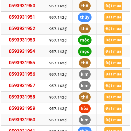
0593931950
thổ
957.142₫
Đặt mua
0593931951
thủy
957.142₫
Đặt mua
0593931952
thổ
957.142₫
Đặt mua
0593931953
mộc
957.142₫
Đặt mua
0593931954
mộc
957.142₫
Đặt mua
0593931955
thổ
957.142₫
Đặt mua
0593931956
kim
957.142₫
Đặt mua
0593931957
kim
957.142₫
Đặt mua
0593931958
thổ
957.142₫
Đặt mua
0593931959
hỏa
957.142₫
Đặt mua
0593931960
kim
957.142₫
Đặt mua