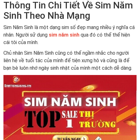
Thông Tin Chi Tiết Về Sim Năm
Sinh Theo Nhà Mạng
Sim Năm Sinh là một dạng sim số đẹp mang nhiều ý nghĩa cá
nhân. Người sử dụng
sim năm sinh
qua đó có thể thể hiện
cái tôi của mình.
Chủ nhân Sim Năm Sinh cũng có thể ngầm nhắc cho người
liên hệ về tuổi tác của mình để tiện xưng hô và cũng là để
bạn bè luôn nhớ ngày sinh nhật của mình một cách dễ dàng.