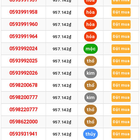
hỏa
957.142₫
0593991958
hỏa
957.142₫
Đặt mua
0593991960
hỏa
957.142₫
Đặt mua
0593991964
hỏa
957.142₫
Đặt mua
0593992024
mộc
957.142₫
Đặt mua
0593992025
thổ
957.142₫
Đặt mua
0593992026
kim
957.142₫
Đặt mua
0598200678
thổ
957.142₫
Đặt mua
0598200777
kim
957.142₫
Đặt mua
0598220777
thổ
957.142₫
Đặt mua
0598622000
thổ
957.142₫
Đặt mua
0593931941
thủy
957.142₫
Đặt mua