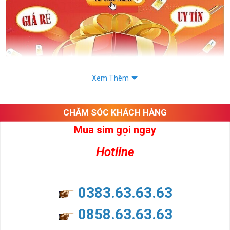
Xem Thêm
CHĂM SÓC KHÁCH HÀNG
Mua sim gọi ngay
Chọn Mua Sim Năm Sinh Món Quà Ý Nghĩa Dành Cho Bạn
Sim Năm Sinh Viettel
:
Hotline
Sim Năm Sinh Viettel- Viettel là nhà mạng gần như lớn nhất
tại Việt Nam hiện nay thuộc tập đoàn Công Nghiệp Viễn
0383.63.63.63
Thông Quân đội Viettel thành lập 1 tháng 6 năm 1989.
Sau 30 năm thành lập thì Viettel thực sự là một nhà mạng có
0858.63.63.63
chỗ đứng khó lòng có thể đánh bật trong giới truyền thông