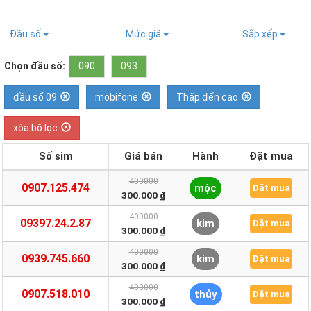
Đầu số
Mức giá
Sắp xếp
Chọn đầu số:
090
093
đầu số 09
mobifone
Thấp đến cao
xóa bộ lọc
Số sim
Giá bán
Hành
Đặt mua
400000
0907.125.474
mộc
Đặt mua
300.000 ₫
400000
09397.24.2.87
kim
Đặt mua
300.000 ₫
400000
0939.745.660
kim
Đặt mua
300.000 ₫
400000
0907.518.010
thủy
Đặt mua
300.000 ₫