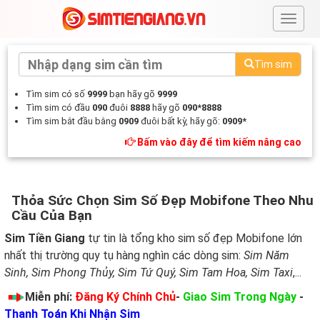
#
Tìm sim
Tìm sim có số
9999
bạn hãy gõ
9999
Tìm sim có đầu
090
đuôi
8888
hãy gõ
090*8888
Tìm sim bắt đầu bằng
0909
đuôi bất kỳ, hãy gõ:
0909*
Bấm vào đây để tìm kiếm nâng cao
Thỏa Sức Chọn Sim Số Đẹp Mobifone Theo Nhu
Cầu Của Bạn
Sim Tiền Giang
tự tin là tổng kho sim số đẹp Mobifone lớn
nhất thị trường quy tụ hàng nghìn các dòng sim:
Sim Năm
Sinh, Sim Phong Thủy, Sim Tứ Quý, Sim Tam Hoa, Sim Taxi
,...
Miễn phí:
Đăng Ký Chính Chủ
-
Giao Sim Trong Ngày
-
Thanh Toán Khi Nhận Sim