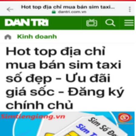
phát triển của thị trường, nhà mạng đã mở ra thêm các đầu
số điện thoại mới như 0120, 0121, 0122,…và nay là đầu số 07.