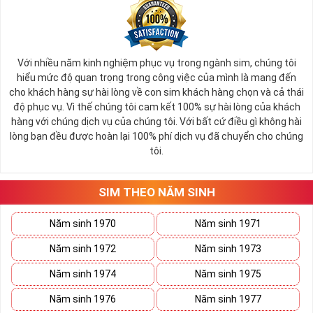
Nếu bạn chưa chọn được địa chỉ ưng ý có thể tham khảo địa
chỉ
Sim Đẹp Tiền Giang
.
Tham khảo ngay
:
Danh Sách Sim Số Đẹp
Mobifone Giảm Giá
Với nhiều năm kinh nghiệm phục vụ trong ngành sim, chúng tôi
hiểu mức độ quan trọng trong công việc của mình là mang đến
Lý Do Bạn Nên Chọn Sim Mobifone
cho khách hàng sự hài lòng về con sim khách hàng chọn và cả thái
độ phục vụ. Vì thế chúng tôi cam kết 100% sự hài lòng của khách
Có nhiều lý do mà người dùng nên chọn sim số đẹp Mobifone
hàng với chúng dịch vụ của chúng tôi. Với bất cứ điều gì không hài
lòng bạn đều được hoàn lại 100% phí dịch vụ đã chuyển cho chúng
1. Đa dạng lựa chọn
: Mobifone cung cấp một loạt các số
tôi.
đẹp với các dãy số 6789, 1234, 5678, 6868, 68686, 686868...
người dùng có thể la chọn số theo ý thích và phong thủy.
SIM THEO NĂM SINH
2 Thương hiệu đáng tin cậy:
Mobifone là một trong những
nhà mạng lớn và uy tín nhất tại Việt Nam, đã hoạt động lâu
Năm sinh 1970
Năm sinh 1971
năm và được nhiều người tin dùng.
Năm sinh 1972
Năm sinh 1973
3. Dịch vụ chất lượng:
Mobifone mang đến cho người dùng
dịch vụ chất lượng, mạng ổn định và tốc độ truy cập nhanh.
Năm sinh 1974
Năm sinh 1975
Điều này giúp người dùng có trải nghiệm tốt và thuận lợi
Năm sinh 1976
Năm sinh 1977
trong việc liên lạc và sử dụng dịch vụ di động.