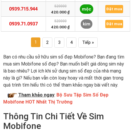
520000
0939.715.944
mộc
Đặt mua
420.000 ₫
520000
0939.71.0937
kim
Đặt mua
420.000 ₫
1
2
3
4
Tiếp »
Bạn có nhu cầu sở hữu sim số đẹp Mobifone? Bạn đang tìm
mua sim Mobifone số đẹp? Bạn muốn biết giá dòng sim này
là bao nhiêu? Lợi ích khi sử dụng sim số đẹp của nhà mạng
này là gì? Nếu bạn vẫn còn loay hoay và mất thời gian trong
quá trình tìm hiểu thì có thể tham khảo ngay bài viết này.
Tham khảo ngay
:
Bộ Sưu Tập Sim Số Đẹp
Mobifone HOT Nhất Thị Trường
Thông Tin Chi Tiết Về Sim
Mobifone