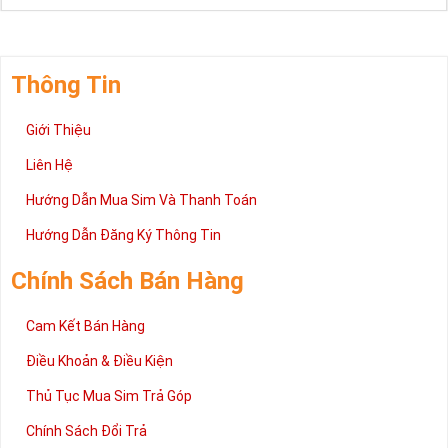
Thông Tin
Giới Thiệu
Liên Hệ
Hướng Dẫn Mua Sim Và Thanh Toán
Hướng Dẫn Đăng Ký Thông Tin
Chính Sách Bán Hàng
Ý Nghĩa Đầu Số Đẹp Mobifone
⇒
Đầu số mới Mobifone và ý nghĩa:
Cam Kết Bán Hàng
Theo quy định của Bộ thông tin và Truyền thông, tất cả số
Điều Khoản & Điều Kiện
sim viễn thông trên cả nước sẽ phải thực hiện chuyển đổi từ
11 số sang 10 số kể từ ngày 15/09/2018. Với sự kiện này,
Thủ Tục Mua Sim Trả Góp
các đầu số sim 11 số của Mobifone như 0120, 0121, 0122,…
Chính Sách Đổi Trả
đã được đổi sang đầu số mới lần lượt là 070, 079, 077, 078,