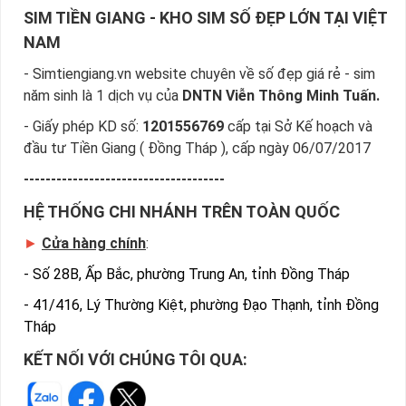
lộc. Kết hợp 3 con số theo thứ tự 078, mang đến sim
SIM TIỀN GIANG - KHO SIM SỐ ĐẸP LỚN TẠI VIỆT
số may mắn, tài lộc, cho người sở hữu luôn ăn nên làm
NAM
ra.
- Simtiengiang.vn website chuyên về số đẹp giá rẻ - sim
079 là đầu
số thần tài
: Theo các chuyên gia nghiên
năm sinh là 1 dịch vụ của
DNTN Viễn Thông Minh Tuấn.
cứu sim số cho biết, sim đầu số thần tài sẽ mang đến
tài lộc cho người sở hữu. Đồng thời, chủ sở hữu sẽ nhận
- Giấy phép KD số:
1201556769
cấp tại Sở Kế hoạch và
được phú quý, sự phù trợ giúp cho vận mệnh đi lên,
đầu tư Tiền Giang ( Đồng Tháp ), cấp ngày 06/07/2017
công việc thăng tiến, làm ăn kinh doanh khởi phát.
-------------------------------------
Với sim số đẹp Mobifone bạn có thể được xếp vào hàng 
HỆ THỐNG CHI NHÁNH TRÊN TOÀN QUỐC
những người thành đạt, lại vừa giúp tiết kiệm tối đa chi phí 
cho cước phí vì nhà mạng có nhiều chính sách hấp dẫn 
►
Cửa hàng chính
:
dành cho khách hàng. Điều này thật tuyệt vời khi bạn sở 
-
Số 28B, Ấp Bắc, phường Trung An, tỉnh Đồng Tháp
hữu chiếc sim số đẹp ngay tãi địa chỉ Sim Tiền Giang.
-
41/416, Lý Thường Kiệt, phường Đạo Thạnh, tỉnh Đồng
Tham khảo ngay
:
Bộ Sưu Tập Sim Số Đẹp
Tháp
Mobifone Đầu Số 09 Giá Giảm
KẾT NỐI VỚI CHÚNG TÔI QUA:
Sim Tiền Giang Đơn Vị Cung Cấp Sim Số