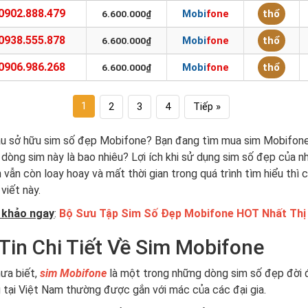
0902.888.479
Mobifone
thổ
6.600.000₫
0938.555.878
Mobifone
thổ
6.600.000₫
0906.986.268
Mobifone
thổ
6.600.000₫
1
2
3
4
Tiếp »
ầu sở hữu sim số đẹp Mobifone? Bạn đang tìm mua sim Mobifon
 dòng sim này là bao nhiêu? Lợi ích khi sử dụng sim số đẹp của 
n vẫn còn loay hoay và mất thời gian trong quá trình tìm hiểu thì
viết này.
khảo ngay
:
Bộ Sưu Tập Sim Số Đẹp Mobifone HOT Nhất Thị
Tin Chi Tiết Về Sim Mobifone
ưa biết,
sim Mobifone
là một trong những dòng sim số đẹp đời 
 tại Việt Nam thường được gắn với mác của các đại gia.