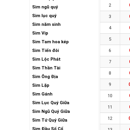
2
Sim ngũ quý
Sim lục quý
3
Sim năm sinh
4
Sim Vip
5
Sim Tam hoa kép
Sim Tiến đôi
6
Sim Lộc Phát
7
Sim Thần Tài
8
Sim Ông Địa
9
Sim Lặp
Sim Gánh
10
Sim Lục Quý Giữa
11
Sim Ngũ Quý Giữa
12
Sim Tứ Quý Giữa
Sim Đầu Số Cổ
13