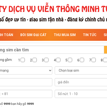
NH TOÁN
BÓI SIM ĐẠI CÁT
THU MUA SIM
TIN TỨC
S
ông gồm:
1
2
3
4
5
6
7
8
 số
9999
bạn hãy gõ
9999