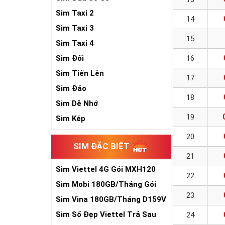
Sim Taxi 2
14
Sim Taxi 3
15
Sim Taxi 4
Sim Đối
16
Sim Tiến Lên
17
Sim Đảo
18
Sim Dễ Nhớ
19
Sim Kép
20
SIM ĐẶC BIỆT
21
Sim Viettel 4G Gói MXH120
22
Siêu Rẻ
Sim Mobi 180GB/Tháng Gói
TK159
23
Sim Vina 180GB/Tháng D159V
Sim Số Đẹp Viettel Trả Sau
24