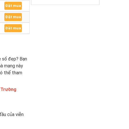
Đặt mua
Đặt mua
Đặt mua
e số đẹp? Bạn
nhà mạng này
 có thể tham
 Trường
đầu của viễn