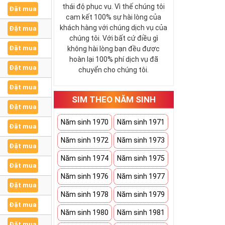
thái độ phục vụ. Vì thế chúng tôi
Đặt mua
cam kết 100% sự hài lòng của
khách hàng với chúng dịch vụ của
Đặt mua
chúng tôi. Với bất cứ điều gì
Đặt mua
không hài lòng bạn đều được
hoàn lại 100% phí dịch vụ đã
Đặt mua
chuyển cho chúng tôi.
Đặt mua
SIM THEO NĂM SINH
Đặt mua
Năm sinh 1970
Năm sinh 1971
Đặt mua
Năm sinh 1972
Năm sinh 1973
Đặt mua
Năm sinh 1974
Năm sinh 1975
Đặt mua
Năm sinh 1976
Năm sinh 1977
Đặt mua
Năm sinh 1978
Năm sinh 1979
Đặt mua
Năm sinh 1980
Năm sinh 1981
Đặt mua