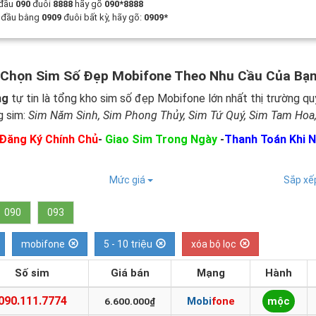
 đầu
090
đuôi
8888
hãy gõ
090*8888
t đầu bằng
0909
đuôi bất kỳ, hãy gõ:
0909*
 Chọn Sim Số Đẹp Mobifone Theo Nhu Cầu Của Bạ
ng
tự tin là tổng kho sim số đẹp Mobifone lớn nhất thị trường qu
g sim:
Sim Năm Sinh, Sim Phong Thủy, Sim Tứ Quý, Sim Tam Hoa,
Đăng Ký Chính Chủ
-
Giao Sim Trong Ngày
-
Thanh Toán Khi 
Mức giá
Sắp x
090
093
mobifone
5 - 10 triệu
xóa bộ lọc
Số sim
Giá bán
Mạng
Hành
090.111.7774
Mobifone
mộc
6.600.000₫