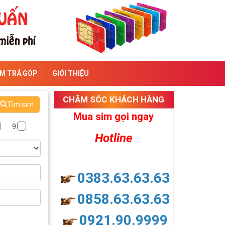
IM TRẢ GÓP
GIỚI THIỆU
CHĂM SÓC KHÁCH HÀNG
Tìm sim
Mua sim gọi ngay
9
Hotline
0383.63.63.63
0858.63.63.63
0921.90.9999