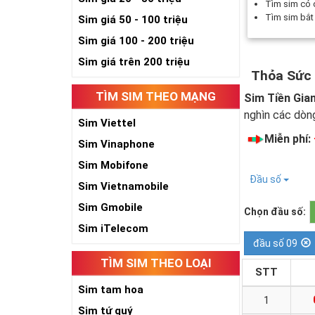
Tìm sim có
Tìm sim bắ
Sim giá 50 - 100 triệu
Sim giá 100 - 200 triệu
Sim giá trên 200 triệu
Thỏa Sức
TÌM SIM THEO MẠNG
Sim Tiền Gia
nghìn các dòn
Sim Viettel
Miễn phí:
Sim Vinaphone
Sim Mobifone
Đầu số
Sim Vietnamobile
Sim Gmobile
Chọn đầu số:
Sim iTelecom
đầu số 09
TÌM SIM THEO LOẠI
STT
Sim tam hoa
1
Sim tứ quý