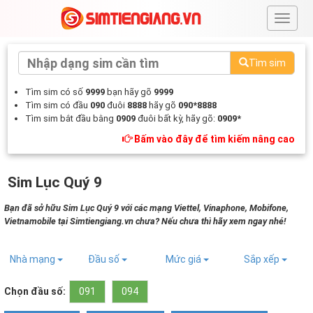
#
Tìm sim
Tìm sim có số
9999
bạn hãy gõ
9999
Tìm sim có đầu
090
đuôi
8888
hãy gõ
090*8888
Tìm sim bắt đầu bằng
0909
đuôi bất kỳ, hãy gõ:
0909*
Bấm vào đây để tìm kiếm nâng cao
Sim Lục Quý 9
Bạn đã sở hữu Sim Lục Quý 9 với các mạng Viettel, Vinaphone, Mobifone,
Vietnamobile tại Simtiengiang.vn chưa? Nếu chưa thì hãy xem ngay nhé!
Nhà mạng
Đầu số
Mức giá
Sắp xếp
Chọn đầu số:
091
094