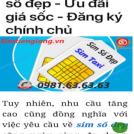
Hướng dẫn mua Sim Lục Quý 9 tại
Simtiengiang.vn.
Sim Tiền Giang là đơn vị cung cấp sim số đẹp lục quý 9, sim giá rẻ
uy tín chất lượng.
Chọn mua sim số đẹp thường mất nhiều thời gian ở khoản lựa số,
một số phải vừa đẹp, vừa tốt về phong thủy thì mới là sim hoàn
hảo. Vậy phải làm sao?
- Cách nhanh nhất để chọn mua được sim lục quý 9 là bạn vào
trang chủ của Sim Tiền Giang, chọn mục “Sim giảm giá “ ở ngay
đầu trang chủ. Đây là danh sách sim được đại lý giảm giá vì một số
lý do nên bạn có thể chọn mua được số đẹp lại có giá cực rẻ nữa.
Ngoài ra quý khách chưa ưng ý về sim luc quy 9 có cũng thể tham
khảo thêm Sim Vinaphone,Sim Gmobile, Sim Lục Quý,
Sim Năm
Sinh
..