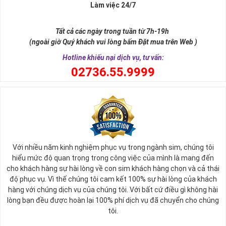
Xa xưa số 9 còn là tiêu chí xây dựng lăng tẩm, vua chúa tiêu biểu
Làm việc 24/7
như để đến được ngai vàng cần bước qua 9 bậc thềm. Hay trong
sự tích vua hùng kén rể lễ vật cần đủ voi 9 ngà, gà 9 cựa, ngựa 9
Tất cả các ngày trong tuần từ 7h-19h
hồng mao. Bởi đây là con số đẹp nhất, quyền quý nhất trong tất cả
(ngoài giờ Quý khách vui lòng bấm Đặt mua trên Web )
các số còn lại nó đại diện cho quyền lực, sức mạnh, sự kiêu hãnh
quý tộc.
Hotline khiếu nại dịch vụ, tư vấn:
0
2736.55.9999
Với nhiều năm kinh nghiệm phục vụ trong ngành sim, chúng tôi
hiểu mức độ quan trọng trong công việc của mình là mang đến
cho khách hàng sự hài lòng về con sim khách hàng chọn và cả thái
độ phục vụ. Vì thế chúng tôi cam kết 100% sự hài lòng của khách
hàng với chúng dịch vụ của chúng tôi. Với bất cứ điều gì không hài
lòng bạn đều được hoàn lại 100% phí dịch vụ đã chuyển cho chúng
Sim Lục Quý 9 có ý nghĩa gì?
tôi.
Ngày nay dùng sim lục quý 9 chính là các doanh nhân, người thành