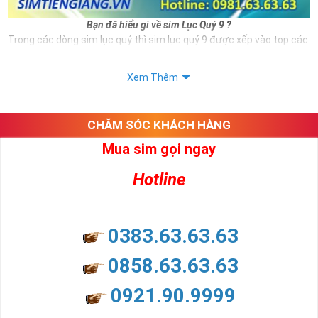
Bạn đã hiểu gì về sim Lục Quý 9 ?
Trong các dòng sim lục quý thì sim lục quý 9 được xếp vào top các
số sim VIP và có giá thành đắt đỏ hiện nay. Và đương nhiên nếu sở
hữu được sim số đẹp này bạn hoàn toàn là người thể hiện được
Xem Thêm
đẳng cấp cũng như vị thế của mình.
Ngoài hình thức đẹp thì sim lục quý 9 còn mang ý nghĩa cho thân
chủ.
CHĂM SÓC KHÁCH HÀNG
Xem thêm bài viết:
Mua sim gọi ngay
Sim Lục Quý 6- Sim Số Đẹp Toàn Lộc Đại Phúc Đại Lộc
Hotline
Sim Lục Quý 7 - "Sim Đẳng cấp - Số Doanh nhân"
Sim Lục Quý 8- Sim Số Đẹp " Lục Toàn Phát"
0383.63.63.63
Sim Lục Quý 9 có ý nghĩa gì?
0858.63.63.63
Sim lục quý 9 gồm 6 số 9 năm đuôi số điện thoại ví như rồng cuộn,
mang ý nghĩa phồn vinh phát triển, đại phúc, đại lộc cho bất cứ ai
0921.90.9999
sở hữu nó.