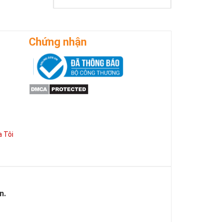
Chứng nhận
 Tôi
 cho sức mạnh
g việc mà còn
n.
có được