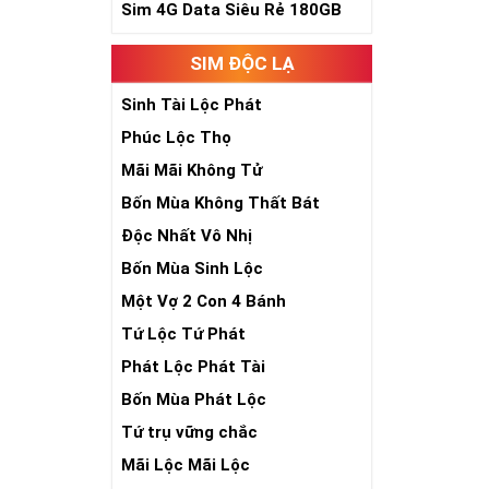
Sim 4G Data Siêu Rẻ 180GB
Sim Lục Quý 8- 
SIM ĐỘC LẠ
Sim Lục Qu
Sinh Tài Lộc Phát
Sim lục quý 9 
Phúc Lộc Thọ
đại phúc, đại l
Mãi Mãi Không Tử
Xa xưa số 9 cò
bước qua 9 bậc 
Bốn Mùa Không Thất Bát
hồng mao. Bởi 
Độc Nhất Vô Nhị
quyền lực, sức
Bốn Mùa Sinh Lộc
Một Vợ 2 Con 4 Bánh
Tứ Lộc Tứ Phát
Phát Lộc Phát Tài
Bốn Mùa Phát Lộc
Tứ trụ vững chắc
Mãi Lộc Mãi Lộc