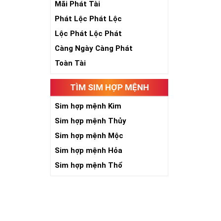
Mãi Phát Tài
Phát Lộc Phát Lộc
Lộc Phát Lộc Phát
Càng Ngày Càng Phát
Toàn Tài
Ngày nay dùng 
tên tuổi, uy tí
TÌM SIM HỢP MỆNH
giúp bạn xây d
đánh bại mọi đ
Sim hợp mệnh Kim
Ý nghĩa Sim Lụ
Sim hợp mệnh Thủy
hợp 6 con số 9 
cấp, địa vị và ti
Sim hợp mệnh Mộc
Theo phong thủ
Sim hợp mệnh Hỏa
người. Bên cạn
Sim hợp mệnh Thổ
an và hạnh phú
Tại