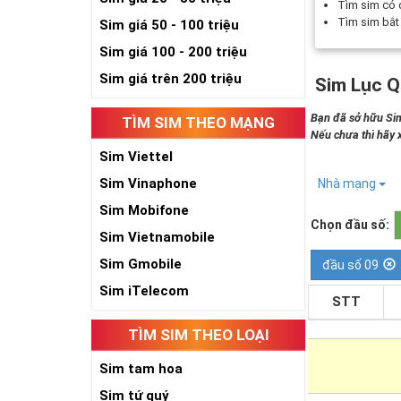
Tìm sim có
Tìm sim bắ
Sim giá 50 - 100 triệu
Sim giá 100 - 200 triệu
Sim giá trên 200 triệu
Sim Lục Q
Bạn đã sở hữu Sim
TÌM SIM THEO MẠNG
Nếu chưa thì hãy
Sim Viettel
Sim Vinaphone
Nhà mạng
Sim Mobifone
Chọn đầu số:
Sim Vietnamobile
Sim Gmobile
đầu số 09
Sim iTelecom
STT
TÌM SIM THEO LOẠI
Sim tam hoa
Sim tứ quý