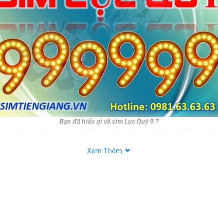
Bạn đã hiểu gì về sim Lục Quý 9 ?
 sim lục quý thì sim lục quý 9 được xếp vào top các số sim VIP và có g
ương nhiên nếu sở hữu được sim số đẹp này bạn hoàn toàn là người th
Xem Thêm
như vị thế của mình.
c đẹp thì sim lục quý 9 còn mang ý nghĩa cho thân chủ.
iết:
 Sim Số Đẹp Toàn Lộc Đại Phúc Đại Lộc
 "Sim Đẳng cấp - Số Doanh nhân"