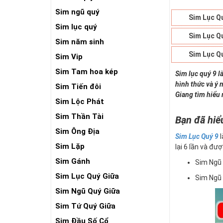
Sim ngũ quý
Sim Lục Q
Sim lục quý
Sim Lục Q
Sim năm sinh
Sim Lục Q
Sim Vip
Sim Tam hoa kép
Sim lục quý 9 l
hình thức và ý 
Sim Tiến đôi
Giang tìm hiểu 
Sim Lộc Phát
Sim Thần Tài
Bạn đã hiể
Sim Ông Địa
Sim Lục Quý 9
l
Sim Lặp
lại 6 lần và đượ
Sim Gánh
Sim Ngũ 
Sim Lục Quý Giữa
Sim Ngũ 
Sim Ngũ Quý Giữa
Sim Tứ Quý Giữa
Sim Đầu Số Cổ