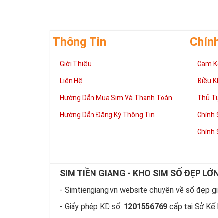
Thông Tin
Chín
Giới Thiệu
Cam K
Liên Hệ
Điều K
Hướng Dẫn Mua Sim Và Thanh Toán
Thủ T
Hướng Dẫn Đăng Ký Thông Tin
Chính 
Chính 
Theo quan niệm
và quyền lực. 
SIM TIỀN GIANG - KHO SIM SỐ ĐẸP LỚ
Sở hữu Sim Lục
thể hiện sự
ĐẲ
- Simtiengiang.vn website chuyên về số đẹp giá
Theo ngũ hành 
- Giấy phép KD số:
1201556769
cấp tại Sở Kế 
nhiều
TÀI LỘC