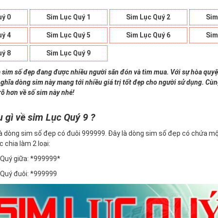
uý 0
Sim Lục Quý 1
Sim Lục Quý 2
Sim
uý 4
Sim Lục Quý 5
Sim Lục Quý 6
Sim
uý 8
Sim Lục Quý 9
à sim số đẹp đang được nhiều người săn đón và tìm mua. Với sự hòa quyệ
nghĩa dòng sim này mang tới nhiều giá trị tốt đẹp cho người sử dụng. Cù
rõ hơn về số sim này nhé!
u gì về sim Lục Quý 9 ?
à dòng sim số đẹp có đuôi 999999. Đây là dòng sim số đẹp có chứa mộ
c chia làm 2 loại:
Quý giữa: *999999*
Quý đuôi: *999999