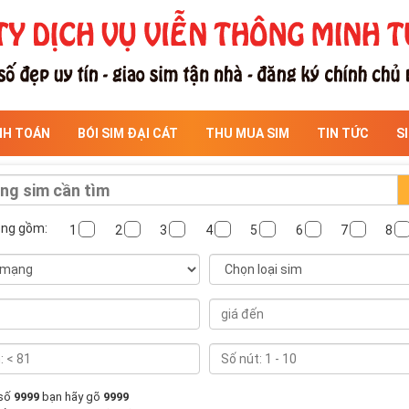
NH TOÁN
BÓI SIM ĐẠI CÁT
THU MUA SIM
TIN TỨC
S
ông gồm:
1
2
3
4
5
6
7
8
 số
9999
bạn hãy gõ
9999