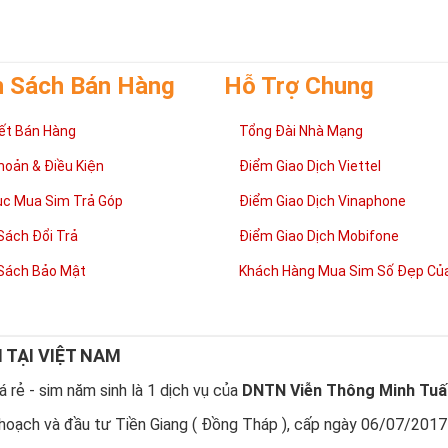
h Sách Bán Hàng
Hỗ Trợ Chung
ết Bán Hàng
Tổng Đài Nhà Mạng
hoản & Điều Kiện
Điểm Giao Dịch Viettel
ục Mua Sim Trả Góp
Điểm Giao Dịch Vinaphone
Sách Đổi Trả
Điểm Giao Dịch Mobifone
Sách Bảo Mật
Khách Hàng Mua Sim Số Đẹp Của
Tại sao nên sở hữu Sim Lục Quý 9?
 của người Phương Đông
,
Sim Lục Quý
9
là con số may mắn, biểu trưng
Đây cũng là con số đại diện cho sự hạnh phúc.
N TẠI VIỆT NAM
 Quý 9 không chỉ mang tới niềm vui trong cuộc sống, tài lộc trong côn
NG CẤP
cho chủ nhân.
 rẻ - sim năm sinh là 1 dịch vụ của
DNTN Viễn Thông Minh Tuấ
tương sinh
, những nhười thuộc mệnh Hỏa khi sử dụng
Sim Lục Quý 9
sẽ 
hoạch và đầu tư Tiền Giang ( Đồng Tháp ), cấp ngày 06/07/2017
trong làm ăn và gia đình luôn vui vẻ, hạnh phúc.