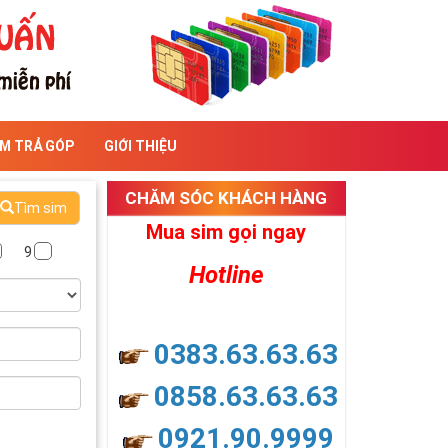
IM TRẢ GÓP
GIỚI THIỆU
CHĂM SÓC KHÁCH HÀNG
Tìm sim
Mua sim gọi ngay
9
Hotline
0383.63.63.63
0858.63.63.63
0921.90.9999