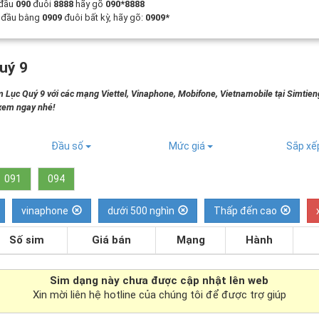
 đầu
090
đuôi
8888
hãy gõ
090*8888
t đầu bằng
0909
đuôi bất kỳ, hãy gõ:
0909*
uý 9
 Lục Quý 9 với các mạng Viettel, Vinaphone, Mobifone, Vietnamobile tại Simtie
 xem ngay nhé!
Đầu số
Mức giá
Sắp x
091
094
vinaphone
dưới 500 nghìn
Thấp đến cao
Số sim
Giá bán
Mạng
Hành
Sim dạng
này chưa được cập nhật lên web
Xin mời liên hệ hotline của chúng tôi để được trợ giúp