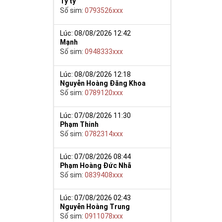
Tý ty
Số sim:
0793526xxx
Lúc: 08/08/2026 12:42
Mạnh
Số sim:
0948333xxx
ế khẳng định
Lúc: 08/08/2026 12:18
9 nói chung sẽ
Nguyễn Hoàng Đăng Khoa
khí sắc bén
Số sim:
0789120xxx
ơng. Việc kết
Lúc: 07/08/2026 11:30
ể hiện đẳng
Phạm Thinh
Số sim:
0782314xxx
phú quý cho mọi
Lúc: 07/08/2026 08:44
g bạn luôn bình
Phạm Hoàng Đức Nhã
Số sim:
0839408xxx
Lúc: 07/08/2026 02:43
Nguyễn Hoàng Trung
Số sim:
0911078xxx