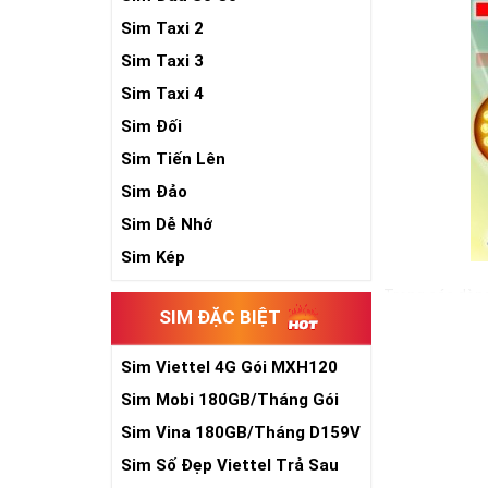
Sim Taxi 2
Sim Taxi 3
Sim Taxi 4
Sim Đối
Sim Tiến Lên
Sim Đảo
Sim Dễ Nhớ
Sim Kép
Trong các dòng
SIM ĐẶC BIỆT
hiện nay. Và đ
đẳng cấp cũng 
Sim Viettel 4G Gói MXH120
Ngoài hình thứ
Siêu Rẻ
Sim Mobi 180GB/Tháng Gói
Xem thêm bài v
TK159
Sim Vina 180GB/Tháng D159V
Sim Lục Quý 6-
Sim Số Đẹp Viettel Trả Sau
Sim Lục Quý 7 -