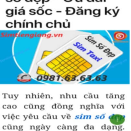
Simtiengiang.vn.
Sim Tiền Giang là đơn vị cung cấp sim số đẹp lục quý 9, sim giá rẻ
uy tín chất lượng.
Chọn mua sim số đẹp thường mất nhiều thời gian ở khoản lựa số,
một số phải vừa đẹp, vừa tốt về phong thủy thì mới là sim hoàn
hảo. Vậy phải làm sao?
- Cách nhanh nhất để chọn mua được sim lục quý 9 là bạn vào
trang chủ của Sim Tiền Giang, chọn mục “Sim giảm giá “ ở ngay
đầu trang chủ. Đây là danh sách sim được đại lý giảm giá vì một số
lý do nên bạn có thể chọn mua được số đẹp lại có giá cực rẻ nữa.
Ngoài ra quý khách chưa ưng ý về sim luc quy 9 có cũng thể tham
khảo thêm Sim Vinaphone,Sim Gmobile, Sim Lục Quý,
Sim Năm
Sinh
..