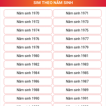
SIM THEO NĂM SINH
thương trường. Sở hữu sim số đẹp lục quý, sim lục quý 9 nói chung
sẽ giúp bạn xây dựng thương hiệu, tạo ấn tượng với đối tác kinh
doanh biến nó thành vũ khí sắc bén đánh bại mọi đối thủ cạnh
Năm sinh 1970
Năm sinh 1971
tranh trên bàn đàm phán.
Năm sinh 1972
Năm sinh 1973
Ý nghĩa Sim Lục Quý 9 được coi biểu trưng cho sức mạnh và quyền
lực của bậc đế vương. Việc kết hợp 6 con số 9 lại thành bộ lục quý
Năm sinh 1974
Năm sinh 1975
sẽ giúp cho
sim số đẹp
giàu ý nghĩa phong thủy thể hiện đẳng cấp,
Năm sinh 1976
Năm sinh 1977
địa vị và tiền tài.
Năm sinh 1978
Năm sinh 1979
Theo phong thủy đây còn là số sim kích tài, chiêu lộc đem đến
cuộc sống giàu sang phú quý cho mọi người. Bên cạnh đó số sim
Năm sinh 1980
Năm sinh 1981
còn là bùa hộ mệnh xua đuổi tà khí, vận hạn giúp cuộc sống bạn
luôn bình an và hạnh phúc.
Năm sinh 1982
Năm sinh 1983
Tại sao nên sở hữu Sim Lục Quý 9?
Năm sinh 1984
Năm sinh 1985
Năm sinh 1986
Năm sinh 1987
Năm sinh 1988
Năm sinh 1989
Năm sinh 1990
Năm sinh 1991