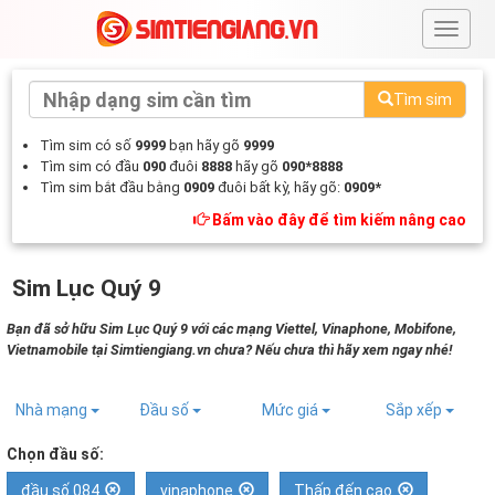
#
Tìm sim
Tìm sim có số
9999
bạn hãy gõ
9999
Tìm sim có đầu
090
đuôi
8888
hãy gõ
090*8888
Tìm sim bắt đầu bằng
0909
đuôi bất kỳ, hãy gõ:
0909*
Bấm vào đây để tìm kiếm nâng cao
Sim Lục Quý 9
Bạn đã sở hữu Sim Lục Quý 9 với các mạng Viettel, Vinaphone, Mobifone,
Vietnamobile tại Simtiengiang.vn chưa? Nếu chưa thì hãy xem ngay nhé!
Nhà mạng
Đầu số
Mức giá
Sắp xếp
Chọn đầu số:
đầu số 084
vinaphone
Thấp đến cao