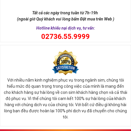
như để đến được ngai vàng cần bước qua 9 bậc thềm. Hay trong
sự tích vua hùng kén rể lễ vật cần đủ voi 9 ngà, gà 9 cựa, ngựa 9
Tất cả các ngày trong tuần từ 7h-19h
hồng mao. Bởi đây là con số đẹp nhất, quyền quý nhất trong tất cả
(ngoài giờ Quý khách vui lòng bấm Đặt mua trên Web )
các số còn lại nó đại diện cho quyền lực, sức mạnh, sự kiêu hãnh
quý tộc.
Hotline khiếu nại dịch vụ, tư vấn:
0
2736.55.9999
Với nhiều năm kinh nghiệm phục vụ trong ngành sim, chúng tôi
hiểu mức độ quan trọng trong công việc của mình là mang đến
cho khách hàng sự hài lòng về con sim khách hàng chọn và cả thái
độ phục vụ. Vì thế chúng tôi cam kết 100% sự hài lòng của khách
hàng với chúng dịch vụ của chúng tôi. Với bất cứ điều gì không hài
lòng bạn đều được hoàn lại 100% phí dịch vụ đã chuyển cho chúng
Sim Lục Quý 9 có ý nghĩa gì?
tôi.
Ngày nay dùng sim lục quý 9 chính là các doanh nhân, người thành
đạt, người có vị thế khẳng định tên tuổi, uy tín của mình trên