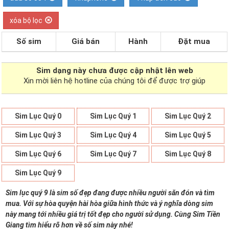
xóa bộ lọc
Số sim
Giá bán
Hành
Đặt mua
Sim dạng
này chưa được cập nhật lên web
Xin mời liên hệ hotline của chúng tôi để được trợ giúp
Sim Lục Quý 0
Sim Lục Quý 1
Sim Lục Quý 2
Sim Lục Quý 3
Sim Lục Quý 4
Sim Lục Quý 5
Sim Lục Quý 6
Sim Lục Quý 7
Sim Lục Quý 8
Sim Lục Quý 9
Sim lục quý 9 là sim số đẹp đang được nhiều người săn đón và tìm
mua. Với sự hòa quyện hài hòa giữa hình thức và ý nghĩa dòng sim
này mang tới nhiều giá trị tốt đẹp cho người sử dụng. Cùng Sim Tiền
Giang tìm hiểu rõ hơn về số sim này nhé!