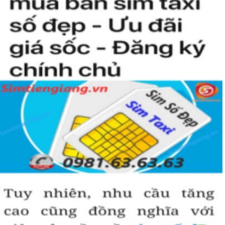
Hướng dẫn mua Sim Lục Quý 9 tại
Simtiengiang.vn.
Sim Tiền Giang là đơn vị cung cấp sim số đẹp lục quý 9, sim giá rẻ
uy tín chất lượng.
Chọn mua sim số đẹp thường mất nhiều thời gian ở khoản lựa số,
một số phải vừa đẹp, vừa tốt về phong thủy thì mới là sim hoàn
hảo. Vậy phải làm sao?
- Cách nhanh nhất để chọn mua được sim lục quý 9 là bạn vào
trang chủ của Sim Tiền Giang, chọn mục “Sim giảm giá “ ở ngay
đầu trang chủ. Đây là danh sách sim được đại lý giảm giá vì một số
lý do nên bạn có thể chọn mua được số đẹp lại có giá cực rẻ nữa.
Ngoài ra quý khách chưa ưng ý về sim luc quy 9 có cũng thể tham
khảo thêm Sim Vinaphone,Sim Gmobile, Sim Lục Quý,
Sim Năm
Sinh
..