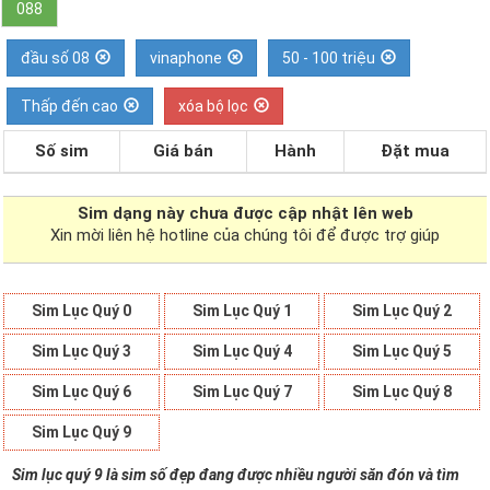
088
đầu số 08
vinaphone
50 - 100 triệu
Thấp đến cao
xóa bộ lọc
Số sim
Giá bán
Hành
Đặt mua
Sim dạng
này chưa được cập nhật lên web
Xin mời liên hệ hotline của chúng tôi để được trợ giúp
Sim Lục Quý 0
Sim Lục Quý 1
Sim Lục Quý 2
Sim Lục Quý 3
Sim Lục Quý 4
Sim Lục Quý 5
Sim Lục Quý 6
Sim Lục Quý 7
Sim Lục Quý 8
Sim Lục Quý 9
Sim lục quý 9 là sim số đẹp đang được nhiều người săn đón và tìm