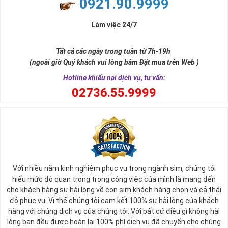
0921.90.9999
sở hữu nó.
Xa xưa số 9 còn là tiêu chí xây dựng lăng tẩm, vua chúa tiêu biểu
Làm việc 24/7
như để đến được ngai vàng cần bước qua 9 bậc thềm. Hay trong
sự tích vua hùng kén rể lễ vật cần đủ voi 9 ngà, gà 9 cựa, ngựa 9
Tất cả các ngày trong tuần từ 7h-19h
hồng mao. Bởi đây là con số đẹp nhất, quyền quý nhất trong tất cả
(ngoài giờ Quý khách vui lòng bấm Đặt mua trên Web )
các số còn lại nó đại diện cho quyền lực, sức mạnh, sự kiêu hãnh
quý tộc.
Hotline khiếu nại dịch vụ, tư vấn:
0
2736.55.9999
Với nhiều năm kinh nghiệm phục vụ trong ngành sim, chúng tôi
hiểu mức độ quan trọng trong công việc của mình là mang đến
cho khách hàng sự hài lòng về con sim khách hàng chọn và cả thái
độ phục vụ. Vì thế chúng tôi cam kết 100% sự hài lòng của khách
hàng với chúng dịch vụ của chúng tôi. Với bất cứ điều gì không hài
lòng bạn đều được hoàn lại 100% phí dịch vụ đã chuyển cho chúng