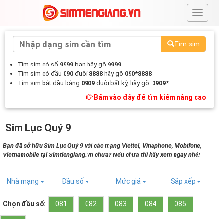
#
Tìm sim
Tìm sim có số
9999
bạn hãy gõ
9999
Tìm sim có đầu
090
đuôi
8888
hãy gõ
090*8888
Tìm sim bắt đầu bằng
0909
đuôi bất kỳ, hãy gõ:
0909*
Bấm vào đây để tìm kiếm nâng cao
Sim Lục Quý 9
Bạn đã sở hữu Sim Lục Quý 9 với các mạng Viettel, Vinaphone, Mobifone,
Vietnamobile tại Simtiengiang.vn chưa? Nếu chưa thì hãy xem ngay nhé!
Nhà mạng
Đầu số
Mức giá
Sắp xếp
Chọn đầu số:
081
082
083
084
085