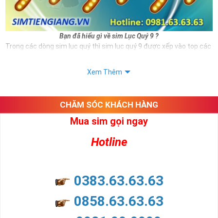
Bạn đã hiểu gì về sim Lục Quý 9 ?
Trong các dòng sim lục quý thì sim lục quý 9 được xếp vào top các
số sim VIP và có giá thành đắt đỏ hiện nay. Và đương nhiên nếu sở
hữu được sim số đẹp này bạn hoàn toàn là người thể hiện được
Xem Thêm
đẳng cấp cũng như vị thế của mình.
Ngoài hình thức đẹp thì sim lục quý 9 còn mang ý nghĩa cho thân
chủ.
CHĂM SÓC KHÁCH HÀNG
Xem thêm bài viết:
Mua sim gọi ngay
Sim Lục Quý 6- Sim Số Đẹp Toàn Lộc Đại Phúc Đại Lộc
Hotline
Sim Lục Quý 7 - "Sim Đẳng cấp - Số Doanh nhân"
Sim Lục Quý 8- Sim Số Đẹp " Lục Toàn Phát"
0383.63.63.63
Sim Lục Quý 9 có ý nghĩa gì?
0858.63.63.63
Sim lục quý 9 gồm 6 số 9 năm đuôi số điện thoại ví như rồng cuộn,
mang ý nghĩa phồn vinh phát triển, đại phúc, đại lộc cho bất cứ ai