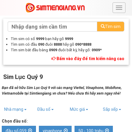
#
Tìm sim
Tìm sim có số
9999
bạn hãy gõ
9999
Tìm sim có đầu
090
đuôi
8888
hãy gõ
090*8888
Tìm sim bắt đầu bằng
0909
đuôi bất kỳ, hãy gõ:
0909*
Bấm vào đây để tìm kiếm nâng cao
Sim Lục Quý 9
Bạn đã sở hữu Sim Lục Quý 9 với các mạng Viettel, Vinaphone, Mobifone,
Vietnamobile tại Simtiengiang.vn chưa? Nếu chưa thì hãy xem ngay nhé!
Nhà mạng
Đầu số
Mức giá
Sắp xếp
Chọn đầu số:
đầu số 059
vinaphone
50 - 100 triệu