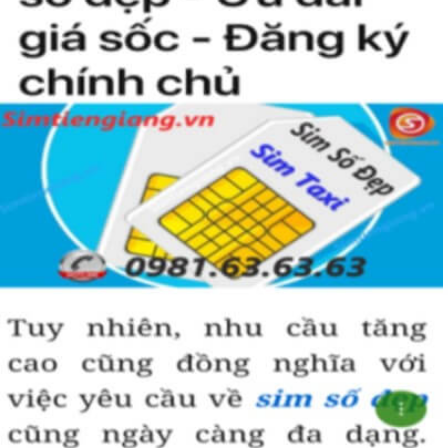
Simtiengiang.vn.
Sim Tiền Giang là đơn vị cung cấp sim số đẹp lục quý 9, sim giá rẻ
uy tín chất lượng.
Chọn mua sim số đẹp thường mất nhiều thời gian ở khoản lựa số,
một số phải vừa đẹp, vừa tốt về phong thủy thì mới là sim hoàn
hảo. Vậy phải làm sao?
- Cách nhanh nhất để chọn mua được sim lục quý 9 là bạn vào
trang chủ của Sim Tiền Giang, chọn mục “Sim giảm giá “ ở ngay
đầu trang chủ. Đây là danh sách sim được đại lý giảm giá vì một số
lý do nên bạn có thể chọn mua được số đẹp lại có giá cực rẻ nữa.
Ngoài ra quý khách chưa ưng ý về sim luc quy 9 có cũng thể tham
khảo thêm Sim Vinaphone,Sim Gmobile, Sim Lục Quý,
Sim Năm
Sinh
..