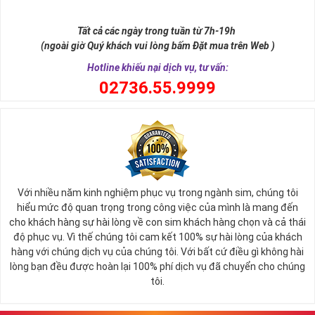
như để đến được ngai vàng cần bước qua 9 bậc thềm. Hay trong
sự tích vua hùng kén rể lễ vật cần đủ voi 9 ngà, gà 9 cựa, ngựa 9
Tất cả các ngày trong tuần từ 7h-19h
hồng mao. Bởi đây là con số đẹp nhất, quyền quý nhất trong tất cả
(ngoài giờ Quý khách vui lòng bấm Đặt mua trên Web )
các số còn lại nó đại diện cho quyền lực, sức mạnh, sự kiêu hãnh
quý tộc.
Hotline khiếu nại dịch vụ, tư vấn:
0
2736.55.9999
Với nhiều năm kinh nghiệm phục vụ trong ngành sim, chúng tôi
hiểu mức độ quan trọng trong công việc của mình là mang đến
cho khách hàng sự hài lòng về con sim khách hàng chọn và cả thái
độ phục vụ. Vì thế chúng tôi cam kết 100% sự hài lòng của khách
hàng với chúng dịch vụ của chúng tôi. Với bất cứ điều gì không hài
lòng bạn đều được hoàn lại 100% phí dịch vụ đã chuyển cho chúng
Sim Lục Quý 9 có ý nghĩa gì?
tôi.
Ngày nay dùng sim lục quý 9 chính là các doanh nhân, người thành
đạt, người có vị thế khẳng định tên tuổi, uy tín của mình trên