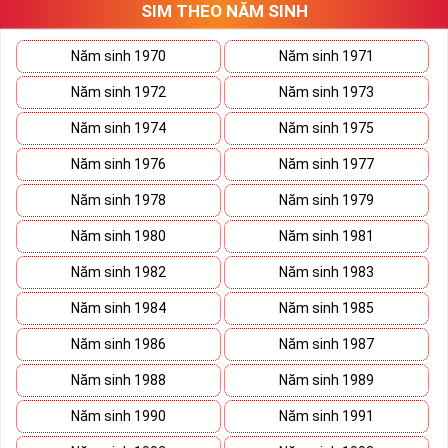
SIM THEO NĂM SINH
thương trường. Sở hữu sim số đẹp lục quý, sim lục quý 9 nói chung
sẽ giúp bạn xây dựng thương hiệu, tạo ấn tượng với đối tác kinh
doanh biến nó thành vũ khí sắc bén đánh bại mọi đối thủ cạnh
Năm sinh 1970
Năm sinh 1971
tranh trên bàn đàm phán.
Năm sinh 1972
Năm sinh 1973
Ý nghĩa Sim Lục Quý 9 được coi biểu trưng cho sức mạnh và quyền
lực của bậc đế vương. Việc kết hợp 6 con số 9 lại thành bộ lục quý
Năm sinh 1974
Năm sinh 1975
sẽ giúp cho
sim số đẹp
giàu ý nghĩa phong thủy thể hiện đẳng cấp,
Năm sinh 1976
Năm sinh 1977
địa vị và tiền tài.
Năm sinh 1978
Năm sinh 1979
Theo phong thủy đây còn là số sim kích tài, chiêu lộc đem đến
cuộc sống giàu sang phú quý cho mọi người. Bên cạnh đó số sim
Năm sinh 1980
Năm sinh 1981
còn là bùa hộ mệnh xua đuổi tà khí, vận hạn giúp cuộc sống bạn
luôn bình an và hạnh phúc.
Năm sinh 1982
Năm sinh 1983
Tại sao nên sở hữu Sim Lục Quý 9?
Năm sinh 1984
Năm sinh 1985
Năm sinh 1986
Năm sinh 1987
Năm sinh 1988
Năm sinh 1989
Năm sinh 1990
Năm sinh 1991