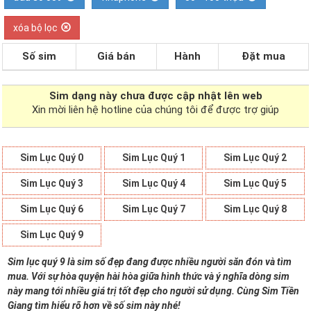
xóa bộ lọc
Số sim
Giá bán
Hành
Đặt mua
Sim dạng
này chưa được cập nhật lên web
Xin mời liên hệ hotline của chúng tôi để được trợ giúp
Sim Lục Quý 0
Sim Lục Quý 1
Sim Lục Quý 2
Sim Lục Quý 3
Sim Lục Quý 4
Sim Lục Quý 5
Sim Lục Quý 6
Sim Lục Quý 7
Sim Lục Quý 8
Sim Lục Quý 9
Sim lục quý 9 là sim số đẹp đang được nhiều người săn đón và tìm
mua. Với sự hòa quyện hài hòa giữa hình thức và ý nghĩa dòng sim
này mang tới nhiều giá trị tốt đẹp cho người sử dụng. Cùng Sim Tiền
Giang tìm hiểu rõ hơn về số sim này nhé!