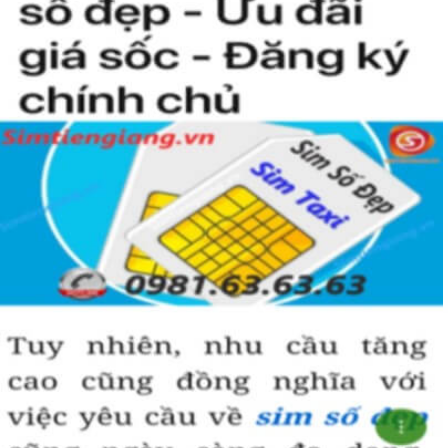
Hướng dẫn mua Sim Lục Quý 9 tại
Simtiengiang.vn.
Sim Tiền Giang là đơn vị cung cấp sim số đẹp lục quý 9, sim giá rẻ
uy tín chất lượng.
Chọn mua sim số đẹp thường mất nhiều thời gian ở khoản lựa số,
một số phải vừa đẹp, vừa tốt về phong thủy thì mới là sim hoàn
hảo. Vậy phải làm sao?
- Cách nhanh nhất để chọn mua được sim lục quý 9 là bạn vào
trang chủ của Sim Tiền Giang, chọn mục “Sim giảm giá “ ở ngay
đầu trang chủ. Đây là danh sách sim được đại lý giảm giá vì một số
lý do nên bạn có thể chọn mua được số đẹp lại có giá cực rẻ nữa.
Ngoài ra quý khách chưa ưng ý về sim luc quy 9 có cũng thể tham
khảo thêm Sim Vinaphone,Sim Gmobile, Sim Lục Quý,
Sim Năm
Sinh
..