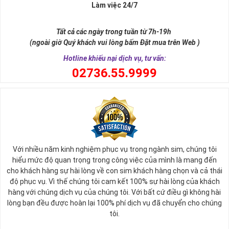
Xa xưa số 9 còn là tiêu chí xây dựng lăng tẩm, vua chúa tiêu biểu
Làm việc 24/7
như để đến được ngai vàng cần bước qua 9 bậc thềm. Hay trong
sự tích vua hùng kén rể lễ vật cần đủ voi 9 ngà, gà 9 cựa, ngựa 9
Tất cả các ngày trong tuần từ 7h-19h
hồng mao. Bởi đây là con số đẹp nhất, quyền quý nhất trong tất cả
(ngoài giờ Quý khách vui lòng bấm Đặt mua trên Web )
các số còn lại nó đại diện cho quyền lực, sức mạnh, sự kiêu hãnh
quý tộc.
Hotline khiếu nại dịch vụ, tư vấn:
0
2736.55.9999
Với nhiều năm kinh nghiệm phục vụ trong ngành sim, chúng tôi
hiểu mức độ quan trọng trong công việc của mình là mang đến
cho khách hàng sự hài lòng về con sim khách hàng chọn và cả thái
độ phục vụ. Vì thế chúng tôi cam kết 100% sự hài lòng của khách
hàng với chúng dịch vụ của chúng tôi. Với bất cứ điều gì không hài
lòng bạn đều được hoàn lại 100% phí dịch vụ đã chuyển cho chúng
Sim Lục Quý 9 có ý nghĩa gì?
tôi.
Ngày nay dùng sim lục quý 9 chính là các doanh nhân, người thành