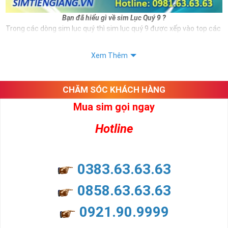
Bạn đã hiểu gì về sim Lục Quý 9 ?
Trong các dòng sim lục quý thì sim lục quý 9 được xếp vào top các
số sim VIP và có giá thành đắt đỏ hiện nay. Và đương nhiên nếu sở
hữu được sim số đẹp này bạn hoàn toàn là người thể hiện được
Xem Thêm
đẳng cấp cũng như vị thế của mình.
Ngoài hình thức đẹp thì sim lục quý 9 còn mang ý nghĩa cho thân
chủ.
CHĂM SÓC KHÁCH HÀNG
Xem thêm bài viết:
Mua sim gọi ngay
Sim Lục Quý 6- Sim Số Đẹp Toàn Lộc Đại Phúc Đại Lộc
Hotline
Sim Lục Quý 7 - "Sim Đẳng cấp - Số Doanh nhân"
Sim Lục Quý 8- Sim Số Đẹp " Lục Toàn Phát"
0383.63.63.63
Sim Lục Quý 9 có ý nghĩa gì?
0858.63.63.63
Sim lục quý 9 gồm 6 số 9 năm đuôi số điện thoại ví như rồng cuộn,
mang ý nghĩa phồn vinh phát triển, đại phúc, đại lộc cho bất cứ ai
0921.90.9999
sở hữu nó.