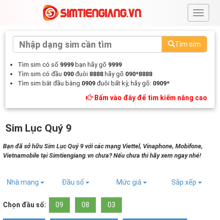
#
Tìm sim
Tìm sim có số
9999
bạn hãy gõ
9999
Tìm sim có đầu
090
đuôi
8888
hãy gõ
090*8888
Tìm sim bắt đầu bằng
0909
đuôi bất kỳ, hãy gõ:
0909*
Bấm vào đây để tìm kiếm nâng cao
Sim Lục Quý 9
Bạn đã sở hữu Sim Lục Quý 9 với các mạng Viettel, Vinaphone, Mobifone,
Vietnamobile tại Simtiengiang.vn chưa? Nếu chưa thì hãy xem ngay nhé!
Nhà mạng
Đầu số
Mức giá
Sắp xếp
Chọn đầu số:
09
08
03