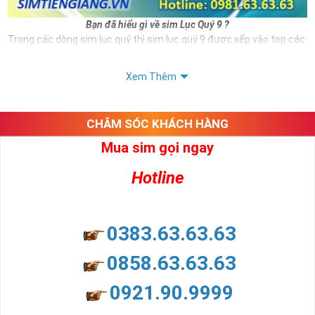
Bạn đã hiểu gì về sim Lục Quý 9 ?
Trong các dòng sim lục quý thì sim lục quý 9 được xếp vào top các
số sim VIP và có giá thành đắt đỏ hiện nay. Và đương nhiên nếu sở
hữu được sim số đẹp này bạn hoàn toàn là người thể hiện được
Xem Thêm
đẳng cấp cũng như vị thế của mình.
Ngoài hình thức đẹp thì sim lục quý 9 còn mang ý nghĩa cho thân
chủ.
CHĂM SÓC KHÁCH HÀNG
Xem thêm bài viết:
Mua sim gọi ngay
Sim Lục Quý 6- Sim Số Đẹp Toàn Lộc Đại Phúc Đại Lộc
Hotline
Sim Lục Quý 7 - "Sim Đẳng cấp - Số Doanh nhân"
Sim Lục Quý 8- Sim Số Đẹp " Lục Toàn Phát"
0383.63.63.63
Sim Lục Quý 9 có ý nghĩa gì?
0858.63.63.63
Sim lục quý 9 gồm 6 số 9 năm đuôi số điện thoại ví như rồng cuộn,
mang ý nghĩa phồn vinh phát triển, đại phúc, đại lộc cho bất cứ ai
0921.90.9999
sở hữu nó.