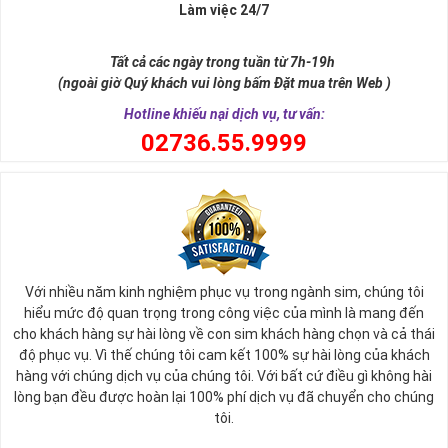
Xa xưa số 9 còn là tiêu chí xây dựng lăng tẩm, vua chúa tiêu biểu
Làm việc 24/7
như để đến được ngai vàng cần bước qua 9 bậc thềm. Hay trong
sự tích vua hùng kén rể lễ vật cần đủ voi 9 ngà, gà 9 cựa, ngựa 9
Tất cả các ngày trong tuần từ 7h-19h
hồng mao. Bởi đây là con số đẹp nhất, quyền quý nhất trong tất cả
(ngoài giờ Quý khách vui lòng bấm Đặt mua trên Web )
các số còn lại nó đại diện cho quyền lực, sức mạnh, sự kiêu hãnh
quý tộc.
Hotline khiếu nại dịch vụ, tư vấn:
0
2736.55.9999
Với nhiều năm kinh nghiệm phục vụ trong ngành sim, chúng tôi
hiểu mức độ quan trọng trong công việc của mình là mang đến
cho khách hàng sự hài lòng về con sim khách hàng chọn và cả thái
độ phục vụ. Vì thế chúng tôi cam kết 100% sự hài lòng của khách
hàng với chúng dịch vụ của chúng tôi. Với bất cứ điều gì không hài
lòng bạn đều được hoàn lại 100% phí dịch vụ đã chuyển cho chúng
Sim Lục Quý 9 có ý nghĩa gì?
tôi.
Ngày nay dùng sim lục quý 9 chính là các doanh nhân, người thành