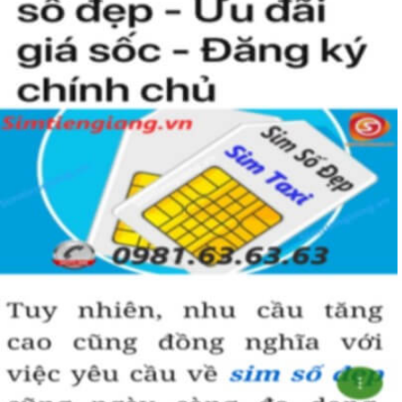
Hướng dẫn mua Sim Lục Quý 9 tại
Simtiengiang.vn.
Sim Tiền Giang là đơn vị cung cấp sim số đẹp lục quý 9, sim giá rẻ
uy tín chất lượng.
Chọn mua sim số đẹp thường mất nhiều thời gian ở khoản lựa số,
một số phải vừa đẹp, vừa tốt về phong thủy thì mới là sim hoàn
hảo. Vậy phải làm sao?
- Cách nhanh nhất để chọn mua được sim lục quý 9 là bạn vào
trang chủ của Sim Tiền Giang, chọn mục “Sim giảm giá “ ở ngay
đầu trang chủ. Đây là danh sách sim được đại lý giảm giá vì một số
lý do nên bạn có thể chọn mua được số đẹp lại có giá cực rẻ nữa.
Ngoài ra quý khách chưa ưng ý về sim luc quy 9 có cũng thể tham
khảo thêm Sim Vinaphone,Sim Gmobile, Sim Lục Quý,
Sim Năm
Sinh
..