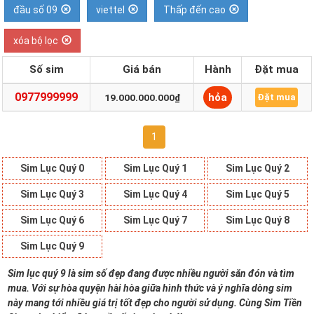
đầu số 09
viettel
Thấp đến cao
xóa bộ lọc
Số sim
Giá bán
Hành
Đặt mua
0977999999
hỏa
19.000.000.000₫
Đặt mua
1
Sim Lục Quý 0
Sim Lục Quý 1
Sim Lục Quý 2
Sim Lục Quý 3
Sim Lục Quý 4
Sim Lục Quý 5
Sim Lục Quý 6
Sim Lục Quý 7
Sim Lục Quý 8
Sim Lục Quý 9
Sim lục quý 9 là sim số đẹp đang được nhiều người săn đón và tìm
mua. Với sự hòa quyện hài hòa giữa hình thức và ý nghĩa dòng sim
này mang tới nhiều giá trị tốt đẹp cho người sử dụng. Cùng Sim Tiền