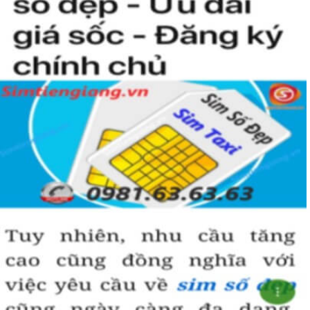
Simtiengiang.vn.
Sim Tiền Giang là đơn vị cung cấp sim số đẹp lục quý 9, sim giá rẻ
uy tín chất lượng.
Chọn mua sim số đẹp thường mất nhiều thời gian ở khoản lựa số,
một số phải vừa đẹp, vừa tốt về phong thủy thì mới là sim hoàn
hảo. Vậy phải làm sao?
- Cách nhanh nhất để chọn mua được sim lục quý 9 là bạn vào
trang chủ của Sim Tiền Giang, chọn mục “Sim giảm giá “ ở ngay
đầu trang chủ. Đây là danh sách sim được đại lý giảm giá vì một số
lý do nên bạn có thể chọn mua được số đẹp lại có giá cực rẻ nữa.
Ngoài ra quý khách chưa ưng ý về sim luc quy 9 có cũng thể tham
khảo thêm Sim Vinaphone,Sim Gmobile, Sim Lục Quý,
Sim Năm
Sinh
..