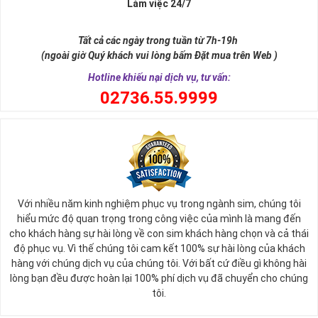
Làm việc 24/7
như để đến được ngai vàng cần bước qua 9 bậc thềm. Hay trong
sự tích vua hùng kén rể lễ vật cần đủ voi 9 ngà, gà 9 cựa, ngựa 9
Tất cả các ngày trong tuần từ 7h-19h
hồng mao. Bởi đây là con số đẹp nhất, quyền quý nhất trong tất cả
(ngoài giờ Quý khách vui lòng bấm Đặt mua trên Web )
các số còn lại nó đại diện cho quyền lực, sức mạnh, sự kiêu hãnh
quý tộc.
Hotline khiếu nại dịch vụ, tư vấn:
0
2736.55.9999
Với nhiều năm kinh nghiệm phục vụ trong ngành sim, chúng tôi
hiểu mức độ quan trọng trong công việc của mình là mang đến
cho khách hàng sự hài lòng về con sim khách hàng chọn và cả thái
độ phục vụ. Vì thế chúng tôi cam kết 100% sự hài lòng của khách
hàng với chúng dịch vụ của chúng tôi. Với bất cứ điều gì không hài
lòng bạn đều được hoàn lại 100% phí dịch vụ đã chuyển cho chúng
Sim Lục Quý 9 có ý nghĩa gì?
tôi.
Ngày nay dùng sim lục quý 9 chính là các doanh nhân, người thành