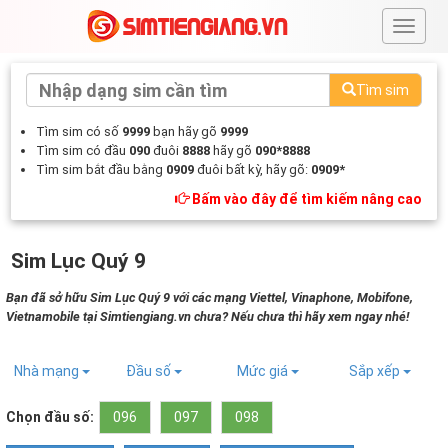
#
Tìm sim
Tìm sim có số
9999
bạn hãy gõ
9999
Tìm sim có đầu
090
đuôi
8888
hãy gõ
090*8888
Tìm sim bắt đầu bằng
0909
đuôi bất kỳ, hãy gõ:
0909*
Bấm vào đây để tìm kiếm nâng cao
Sim Lục Quý 9
Bạn đã sở hữu Sim Lục Quý 9 với các mạng Viettel, Vinaphone, Mobifone,
Vietnamobile tại Simtiengiang.vn chưa? Nếu chưa thì hãy xem ngay nhé!
Nhà mạng
Đầu số
Mức giá
Sắp xếp
Chọn đầu số:
096
097
098