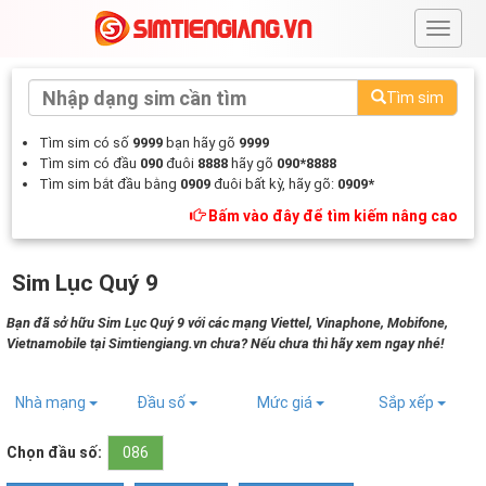
#
Tìm sim
Tìm sim có số
9999
bạn hãy gõ
9999
Tìm sim có đầu
090
đuôi
8888
hãy gõ
090*8888
Tìm sim bắt đầu bằng
0909
đuôi bất kỳ, hãy gõ:
0909*
Bấm vào đây để tìm kiếm nâng cao
Sim Lục Quý 9
Bạn đã sở hữu Sim Lục Quý 9 với các mạng Viettel, Vinaphone, Mobifone,
Vietnamobile tại Simtiengiang.vn chưa? Nếu chưa thì hãy xem ngay nhé!
Nhà mạng
Đầu số
Mức giá
Sắp xếp
Chọn đầu số:
086