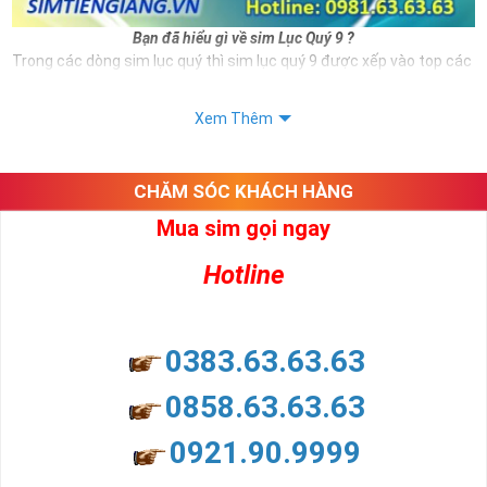
Bạn đã hiểu gì về sim Lục Quý 9 ?
Trong các dòng sim lục quý thì sim lục quý 9 được xếp vào top các
số sim VIP và có giá thành đắt đỏ hiện nay. Và đương nhiên nếu sở
hữu được sim số đẹp này bạn hoàn toàn là người thể hiện được
Xem Thêm
đẳng cấp cũng như vị thế của mình.
Ngoài hình thức đẹp thì sim lục quý 9 còn mang ý nghĩa cho thân
chủ.
CHĂM SÓC KHÁCH HÀNG
Xem thêm bài viết:
Mua sim gọi ngay
Sim Lục Quý 6- Sim Số Đẹp Toàn Lộc Đại Phúc Đại Lộc
Hotline
Sim Lục Quý 7 - "Sim Đẳng cấp - Số Doanh nhân"
Sim Lục Quý 8- Sim Số Đẹp " Lục Toàn Phát"
0383.63.63.63
Sim Lục Quý 9 có ý nghĩa gì?
0858.63.63.63
Sim lục quý 9 gồm 6 số 9 năm đuôi số điện thoại ví như rồng cuộn,
mang ý nghĩa phồn vinh phát triển, đại phúc, đại lộc cho bất cứ ai
0921.90.9999
sở hữu nó.