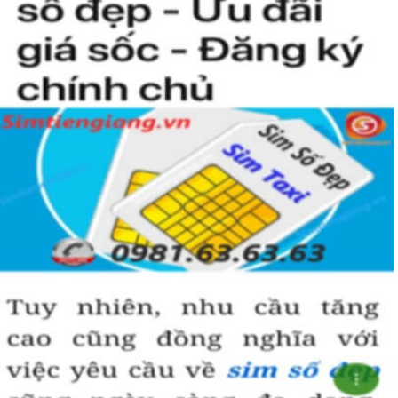
Hướng dẫn mua Sim Lục Quý 9 tại
Simtiengiang.vn.
Sim Tiền Giang là đơn vị cung cấp sim số đẹp lục quý 9, sim giá rẻ
uy tín chất lượng.
Chọn mua sim số đẹp thường mất nhiều thời gian ở khoản lựa số,
một số phải vừa đẹp, vừa tốt về phong thủy thì mới là sim hoàn
hảo. Vậy phải làm sao?
- Cách nhanh nhất để chọn mua được sim lục quý 9 là bạn vào
trang chủ của Sim Tiền Giang, chọn mục “Sim giảm giá “ ở ngay
đầu trang chủ. Đây là danh sách sim được đại lý giảm giá vì một số
lý do nên bạn có thể chọn mua được số đẹp lại có giá cực rẻ nữa.
Ngoài ra quý khách chưa ưng ý về sim luc quy 9 có cũng thể tham
khảo thêm Sim Vinaphone,Sim Gmobile, Sim Lục Quý,
Sim Năm
Sinh
..