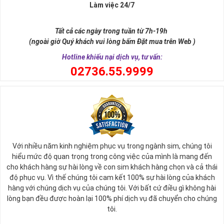
Xa xưa số 9 còn là tiêu chí xây dựng lăng tẩm, vua chúa tiêu biểu
Làm việc 24/7
như để đến được ngai vàng cần bước qua 9 bậc thềm. Hay trong
sự tích vua hùng kén rể lễ vật cần đủ voi 9 ngà, gà 9 cựa, ngựa 9
Tất cả các ngày trong tuần từ 7h-19h
hồng mao. Bởi đây là con số đẹp nhất, quyền quý nhất trong tất cả
(ngoài giờ Quý khách vui lòng bấm Đặt mua trên Web )
các số còn lại nó đại diện cho quyền lực, sức mạnh, sự kiêu hãnh
quý tộc.
Hotline khiếu nại dịch vụ, tư vấn:
0
2736.55.9999
Với nhiều năm kinh nghiệm phục vụ trong ngành sim, chúng tôi
hiểu mức độ quan trọng trong công việc của mình là mang đến
cho khách hàng sự hài lòng về con sim khách hàng chọn và cả thái
độ phục vụ. Vì thế chúng tôi cam kết 100% sự hài lòng của khách
hàng với chúng dịch vụ của chúng tôi. Với bất cứ điều gì không hài
lòng bạn đều được hoàn lại 100% phí dịch vụ đã chuyển cho chúng
Sim Lục Quý 9 có ý nghĩa gì?
tôi.
Ngày nay dùng sim lục quý 9 chính là các doanh nhân, người thành