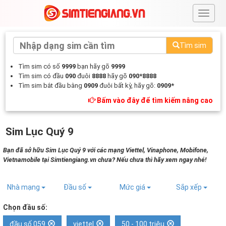
#
Tìm sim
Tìm sim có số
9999
bạn hãy gõ
9999
Tìm sim có đầu
090
đuôi
8888
hãy gõ
090*8888
Tìm sim bắt đầu bằng
0909
đuôi bất kỳ, hãy gõ:
0909*
Bấm vào đây để tìm kiếm nâng cao
Sim Lục Quý 9
Bạn đã sở hữu Sim Lục Quý 9 với các mạng Viettel, Vinaphone, Mobifone,
Vietnamobile tại Simtiengiang.vn chưa? Nếu chưa thì hãy xem ngay nhé!
Nhà mạng
Đầu số
Mức giá
Sắp xếp
Chọn đầu số:
đầu số 059
viettel
50 - 100 triệu