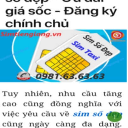
Simtiengiang.vn.
Sim Tiền Giang là đơn vị cung cấp sim số đẹp lục quý 9, sim giá rẻ
uy tín chất lượng.
Chọn mua sim số đẹp thường mất nhiều thời gian ở khoản lựa số,
một số phải vừa đẹp, vừa tốt về phong thủy thì mới là sim hoàn
hảo. Vậy phải làm sao?
- Cách nhanh nhất để chọn mua được sim lục quý 9 là bạn vào
trang chủ của Sim Tiền Giang, chọn mục “Sim giảm giá “ ở ngay
đầu trang chủ. Đây là danh sách sim được đại lý giảm giá vì một số
lý do nên bạn có thể chọn mua được số đẹp lại có giá cực rẻ nữa.
Ngoài ra quý khách chưa ưng ý về sim luc quy 9 có cũng thể tham
khảo thêm Sim Vinaphone,Sim Gmobile, Sim Lục Quý,
Sim Năm
Sinh
..