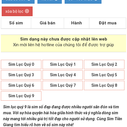
xóa bộ lọc
Số sim
Giá bán
Hành
Đặt mua
Sim dạng
này chưa được cập nhật lên web
Xin mời liên hệ hotline của chúng tôi để được trợ giúp
Sim Lục Quý 0
Sim Lục Quý 1
Sim Lục Quý 2
Sim Lục Quý 3
Sim Lục Quý 4
Sim Lục Quý 5
Sim Lục Quý 6
Sim Lục Quý 7
Sim Lục Quý 8
Sim Lục Quý 9
Sim lục quý 9 là sim số đẹp đang được nhiều người săn đón và tìm
mua. Với sự hòa quyện hài hòa giữa hình thức và ý nghĩa dòng sim
này mang tới nhiều giá trị tốt đẹp cho người sử dụng. Cùng Sim Tiền
Giang tìm hiểu rõ hơn về số sim này nhé!