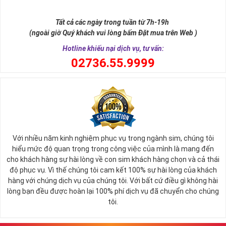
như để đến được ngai vàng cần bước qua 9 bậc thềm. Hay trong
sự tích vua hùng kén rể lễ vật cần đủ voi 9 ngà, gà 9 cựa, ngựa 9
Tất cả các ngày trong tuần từ 7h-19h
hồng mao. Bởi đây là con số đẹp nhất, quyền quý nhất trong tất cả
(ngoài giờ Quý khách vui lòng bấm Đặt mua trên Web )
các số còn lại nó đại diện cho quyền lực, sức mạnh, sự kiêu hãnh
quý tộc.
Hotline khiếu nại dịch vụ, tư vấn:
0
2736.55.9999
Với nhiều năm kinh nghiệm phục vụ trong ngành sim, chúng tôi
hiểu mức độ quan trọng trong công việc của mình là mang đến
cho khách hàng sự hài lòng về con sim khách hàng chọn và cả thái
độ phục vụ. Vì thế chúng tôi cam kết 100% sự hài lòng của khách
hàng với chúng dịch vụ của chúng tôi. Với bất cứ điều gì không hài
lòng bạn đều được hoàn lại 100% phí dịch vụ đã chuyển cho chúng
Sim Lục Quý 9 có ý nghĩa gì?
tôi.
Ngày nay dùng sim lục quý 9 chính là các doanh nhân, người thành
đạt, người có vị thế khẳng định tên tuổi, uy tín của mình trên