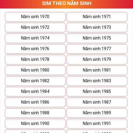
SIM THEO NĂM SINH
thương trường. Sở hữu sim số đẹp lục quý, sim lục quý 9 nói chung
sẽ giúp bạn xây dựng thương hiệu, tạo ấn tượng với đối tác kinh
doanh biến nó thành vũ khí sắc bén đánh bại mọi đối thủ cạnh
Năm sinh 1970
Năm sinh 1971
tranh trên bàn đàm phán.
Năm sinh 1972
Năm sinh 1973
Ý nghĩa Sim Lục Quý 9 được coi biểu trưng cho sức mạnh và quyền
lực của bậc đế vương. Việc kết hợp 6 con số 9 lại thành bộ lục quý
Năm sinh 1974
Năm sinh 1975
sẽ giúp cho
sim số đẹp
giàu ý nghĩa phong thủy thể hiện đẳng cấp,
Năm sinh 1976
Năm sinh 1977
địa vị và tiền tài.
Năm sinh 1978
Năm sinh 1979
Theo phong thủy đây còn là số sim kích tài, chiêu lộc đem đến
cuộc sống giàu sang phú quý cho mọi người. Bên cạnh đó số sim
Năm sinh 1980
Năm sinh 1981
còn là bùa hộ mệnh xua đuổi tà khí, vận hạn giúp cuộc sống bạn
luôn bình an và hạnh phúc.
Năm sinh 1982
Năm sinh 1983
Tại sao nên sở hữu Sim Lục Quý 9?
Năm sinh 1984
Năm sinh 1985
Năm sinh 1986
Năm sinh 1987
Năm sinh 1988
Năm sinh 1989
Năm sinh 1990
Năm sinh 1991