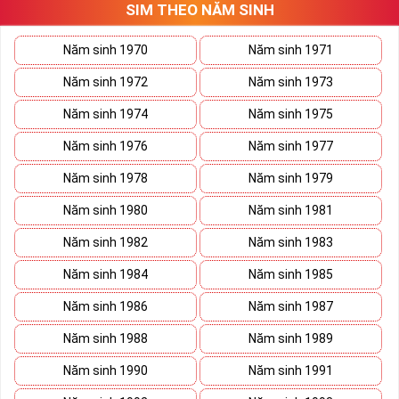
SIM THEO NĂM SINH
thương trường. Sở hữu sim số đẹp lục quý, sim lục quý 9 nói chung
sẽ giúp bạn xây dựng thương hiệu, tạo ấn tượng với đối tác kinh
doanh biến nó thành vũ khí sắc bén đánh bại mọi đối thủ cạnh
Năm sinh 1970
Năm sinh 1971
tranh trên bàn đàm phán.
Năm sinh 1972
Năm sinh 1973
Ý nghĩa Sim Lục Quý 9 được coi biểu trưng cho sức mạnh và quyền
lực của bậc đế vương. Việc kết hợp 6 con số 9 lại thành bộ lục quý
Năm sinh 1974
Năm sinh 1975
sẽ giúp cho
sim số đẹp
giàu ý nghĩa phong thủy thể hiện đẳng cấp,
Năm sinh 1976
Năm sinh 1977
địa vị và tiền tài.
Năm sinh 1978
Năm sinh 1979
Theo phong thủy đây còn là số sim kích tài, chiêu lộc đem đến
cuộc sống giàu sang phú quý cho mọi người. Bên cạnh đó số sim
Năm sinh 1980
Năm sinh 1981
còn là bùa hộ mệnh xua đuổi tà khí, vận hạn giúp cuộc sống bạn
luôn bình an và hạnh phúc.
Năm sinh 1982
Năm sinh 1983
Tại sao nên sở hữu Sim Lục Quý 9?
Năm sinh 1984
Năm sinh 1985
Năm sinh 1986
Năm sinh 1987
Năm sinh 1988
Năm sinh 1989
Năm sinh 1990
Năm sinh 1991