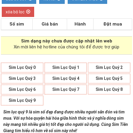
xóa bộ lọc
Số sim
Giá bán
Hành
Đặt mua
Sim dạng
này chưa được cập nhật lên web
Xin mời liên hệ hotline của chúng tôi để được trợ giúp
Sim Lục Quý 0
Sim Lục Quý 1
Sim Lục Quý 2
Sim Lục Quý 3
Sim Lục Quý 4
Sim Lục Quý 5
Sim Lục Quý 6
Sim Lục Quý 7
Sim Lục Quý 8
Sim Lục Quý 9
Sim lục quý 9 là sim số đẹp đang được nhiều người săn đón và tìm
mua. Với sự hòa quyện hài hòa giữa hình thức và ý nghĩa dòng sim
này mang tới nhiều giá trị tốt đẹp cho người sử dụng. Cùng Sim Tiền
Giang tìm hiểu rõ hơn về số sim này nhé!