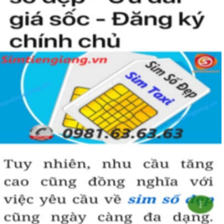
Simtiengiang.vn.
Sim Tiền Giang là đơn vị cung cấp sim số đẹp lục quý 9, sim giá rẻ
uy tín chất lượng.
Chọn mua sim số đẹp thường mất nhiều thời gian ở khoản lựa số,
một số phải vừa đẹp, vừa tốt về phong thủy thì mới là sim hoàn
hảo. Vậy phải làm sao?
- Cách nhanh nhất để chọn mua được sim lục quý 9 là bạn vào
trang chủ của Sim Tiền Giang, chọn mục “Sim giảm giá “ ở ngay
đầu trang chủ. Đây là danh sách sim được đại lý giảm giá vì một số
lý do nên bạn có thể chọn mua được số đẹp lại có giá cực rẻ nữa.
Ngoài ra quý khách chưa ưng ý về sim luc quy 9 có cũng thể tham
khảo thêm Sim Vinaphone,Sim Gmobile, Sim Lục Quý,
Sim Năm
Sinh
..