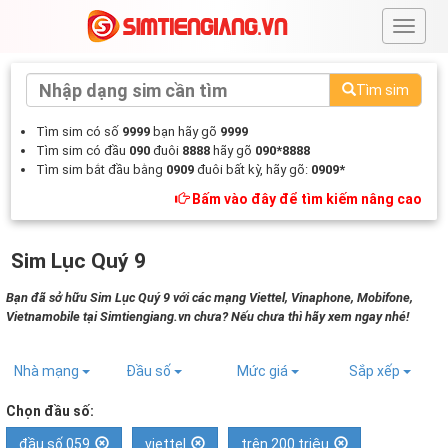
#
Tìm sim
Tìm sim có số
9999
bạn hãy gõ
9999
Tìm sim có đầu
090
đuôi
8888
hãy gõ
090*8888
Tìm sim bắt đầu bằng
0909
đuôi bất kỳ, hãy gõ:
0909*
Bấm vào đây để tìm kiếm nâng cao
Sim Lục Quý 9
Bạn đã sở hữu Sim Lục Quý 9 với các mạng Viettel, Vinaphone, Mobifone,
Vietnamobile tại Simtiengiang.vn chưa? Nếu chưa thì hãy xem ngay nhé!
Nhà mạng
Đầu số
Mức giá
Sắp xếp
Chọn đầu số:
đầu số 059
viettel
trên 200 triệu