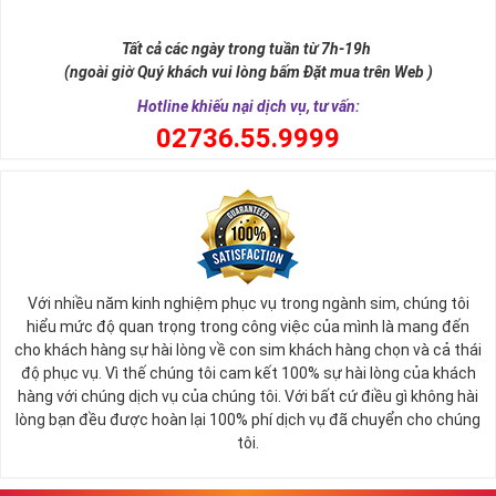
như để đến được ngai vàng cần bước qua 9 bậc thềm. Hay trong
sự tích vua hùng kén rể lễ vật cần đủ voi 9 ngà, gà 9 cựa, ngựa 9
Tất cả các ngày trong tuần từ 7h-19h
hồng mao. Bởi đây là con số đẹp nhất, quyền quý nhất trong tất cả
(ngoài giờ Quý khách vui lòng bấm Đặt mua trên Web )
các số còn lại nó đại diện cho quyền lực, sức mạnh, sự kiêu hãnh
quý tộc.
Hotline khiếu nại dịch vụ, tư vấn:
0
2736.55.9999
Với nhiều năm kinh nghiệm phục vụ trong ngành sim, chúng tôi
hiểu mức độ quan trọng trong công việc của mình là mang đến
cho khách hàng sự hài lòng về con sim khách hàng chọn và cả thái
độ phục vụ. Vì thế chúng tôi cam kết 100% sự hài lòng của khách
hàng với chúng dịch vụ của chúng tôi. Với bất cứ điều gì không hài
lòng bạn đều được hoàn lại 100% phí dịch vụ đã chuyển cho chúng
Sim Lục Quý 9 có ý nghĩa gì?
tôi.
Ngày nay dùng sim lục quý 9 chính là các doanh nhân, người thành
đạt, người có vị thế khẳng định tên tuổi, uy tín của mình trên