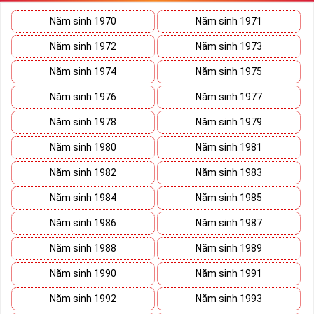
sẽ giúp bạn xây dựng thương hiệu, tạo ấn tượng với đối tác kinh
doanh biến nó thành vũ khí sắc bén đánh bại mọi đối thủ cạnh
Năm sinh 1970
Năm sinh 1971
tranh trên bàn đàm phán.
Năm sinh 1972
Năm sinh 1973
Ý nghĩa Sim Lục Quý 9 được coi biểu trưng cho sức mạnh và quyền
lực của bậc đế vương. Việc kết hợp 6 con số 9 lại thành bộ lục quý
Năm sinh 1974
Năm sinh 1975
sẽ giúp cho
sim số đẹp
giàu ý nghĩa phong thủy thể hiện đẳng cấp,
Năm sinh 1976
Năm sinh 1977
địa vị và tiền tài.
Năm sinh 1978
Năm sinh 1979
Theo phong thủy đây còn là số sim kích tài, chiêu lộc đem đến
cuộc sống giàu sang phú quý cho mọi người. Bên cạnh đó số sim
Năm sinh 1980
Năm sinh 1981
còn là bùa hộ mệnh xua đuổi tà khí, vận hạn giúp cuộc sống bạn
luôn bình an và hạnh phúc.
Năm sinh 1982
Năm sinh 1983
Tại sao nên sở hữu Sim Lục Quý 9?
Năm sinh 1984
Năm sinh 1985
Năm sinh 1986
Năm sinh 1987
Năm sinh 1988
Năm sinh 1989
Năm sinh 1990
Năm sinh 1991
Năm sinh 1992
Năm sinh 1993