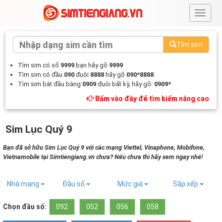
#
Tìm sim
Tìm sim có số
9999
bạn hãy gõ
9999
Tìm sim có đầu
090
đuôi
8888
hãy gõ
090*8888
Tìm sim bắt đầu bằng
0909
đuôi bất kỳ, hãy gõ:
0909*
Bấm vào đây để tìm kiếm nâng cao
Sim Lục Quý 9
Bạn đã sở hữu Sim Lục Quý 9 với các mạng Viettel, Vinaphone, Mobifone,
Vietnamobile tại Simtiengiang.vn chưa? Nếu chưa thì hãy xem ngay nhé!
Nhà mạng
Đầu số
Mức giá
Sắp xếp
Chọn đầu số:
092
052
056
058