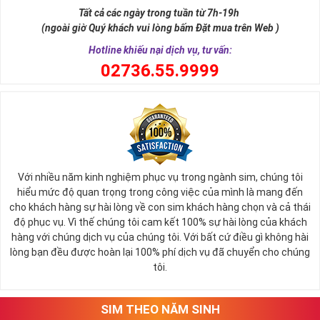
sự tích vua hùng kén rể lễ vật cần đủ voi 9 ngà, gà 9 cựa, ngựa 9
Tất cả các ngày trong tuần từ 7h-19h
hồng mao. Bởi đây là con số đẹp nhất, quyền quý nhất trong tất cả
(ngoài giờ Quý khách vui lòng bấm Đặt mua trên Web )
các số còn lại nó đại diện cho quyền lực, sức mạnh, sự kiêu hãnh
quý tộc.
Hotline khiếu nại dịch vụ, tư vấn:
0
2736.55.9999
Với nhiều năm kinh nghiệm phục vụ trong ngành sim, chúng tôi
hiểu mức độ quan trọng trong công việc của mình là mang đến
cho khách hàng sự hài lòng về con sim khách hàng chọn và cả thái
độ phục vụ. Vì thế chúng tôi cam kết 100% sự hài lòng của khách
hàng với chúng dịch vụ của chúng tôi. Với bất cứ điều gì không hài
lòng bạn đều được hoàn lại 100% phí dịch vụ đã chuyển cho chúng
Sim Lục Quý 9 có ý nghĩa gì?
tôi.
Ngày nay dùng sim lục quý 9 chính là các doanh nhân, người thành
đạt, người có vị thế khẳng định tên tuổi, uy tín của mình trên
SIM THEO NĂM SINH
thương trường. Sở hữu sim số đẹp lục quý, sim lục quý 9 nói chung