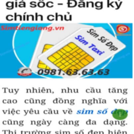
Sim Tiền Giang là đơn vị cung cấp sim số đẹp lục quý 9, sim giá rẻ
uy tín chất lượng.
Chọn mua sim số đẹp thường mất nhiều thời gian ở khoản lựa số,
một số phải vừa đẹp, vừa tốt về phong thủy thì mới là sim hoàn
hảo. Vậy phải làm sao?
- Cách nhanh nhất để chọn mua được sim lục quý 9 là bạn vào
trang chủ của Sim Tiền Giang, chọn mục “Sim giảm giá “ ở ngay
đầu trang chủ. Đây là danh sách sim được đại lý giảm giá vì một số
lý do nên bạn có thể chọn mua được số đẹp lại có giá cực rẻ nữa.
Ngoài ra quý khách chưa ưng ý về sim luc quy 9 có cũng thể tham
khảo thêm Sim Vinaphone,Sim Gmobile, Sim Lục Quý,
Sim Năm
Sinh
..