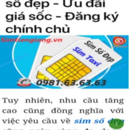
Hướng dẫn mua Sim Lục Quý 9 tại
Simtiengiang.vn.
Sim Tiền Giang là đơn vị cung cấp sim số đẹp lục quý 9, sim giá rẻ
uy tín chất lượng.
Chọn mua sim số đẹp thường mất nhiều thời gian ở khoản lựa số,
một số phải vừa đẹp, vừa tốt về phong thủy thì mới là sim hoàn
hảo. Vậy phải làm sao?
- Cách nhanh nhất để chọn mua được sim lục quý 9 là bạn vào
trang chủ của Sim Tiền Giang, chọn mục “Sim giảm giá “ ở ngay
đầu trang chủ. Đây là danh sách sim được đại lý giảm giá vì một số
lý do nên bạn có thể chọn mua được số đẹp lại có giá cực rẻ nữa.
Ngoài ra quý khách chưa ưng ý về sim luc quy 9 có cũng thể tham
khảo thêm Sim Vinaphone,Sim Gmobile, Sim Lục Quý,
Sim Năm
Sinh
..