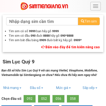
#
Tìm sim
Tìm sim có số
9999
bạn hãy gõ
9999
Tìm sim có đầu
090
đuôi
8888
hãy gõ
090*8888
Tìm sim bắt đầu bằng
0909
đuôi bất kỳ, hãy gõ:
0909*
Bấm vào đây để tìm kiếm nâng cao
Sim Lục Quý 9
Bạn đã sở hữu Sim Lục Quý 9 với các mạng Viettel, Vinaphone, Mobifone,
Vietnamobile tại Simtiengiang.vn chưa? Nếu chưa thì hãy xem ngay nhé!
Nhà mạng
Đầu số
Mức giá
Sắp xếp
Chọn đầu số:
092
052
056
058