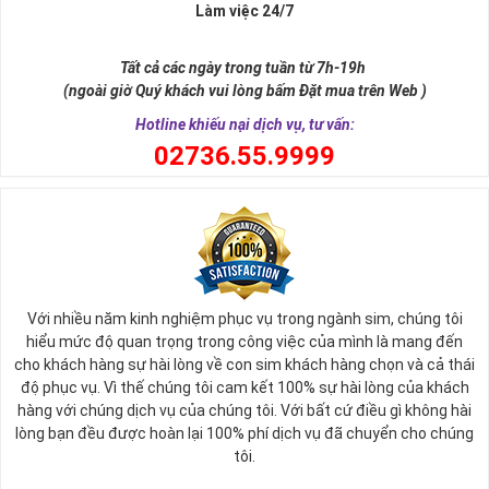
Xa xưa số 9 còn là tiêu chí xây dựng lăng tẩm, vua chúa tiêu biểu
Làm việc 24/7
như để đến được ngai vàng cần bước qua 9 bậc thềm. Hay trong
sự tích vua hùng kén rể lễ vật cần đủ voi 9 ngà, gà 9 cựa, ngựa 9
Tất cả các ngày trong tuần từ 7h-19h
hồng mao. Bởi đây là con số đẹp nhất, quyền quý nhất trong tất cả
(ngoài giờ Quý khách vui lòng bấm Đặt mua trên Web )
các số còn lại nó đại diện cho quyền lực, sức mạnh, sự kiêu hãnh
quý tộc.
Hotline khiếu nại dịch vụ, tư vấn:
0
2736.55.9999
Với nhiều năm kinh nghiệm phục vụ trong ngành sim, chúng tôi
hiểu mức độ quan trọng trong công việc của mình là mang đến
cho khách hàng sự hài lòng về con sim khách hàng chọn và cả thái
độ phục vụ. Vì thế chúng tôi cam kết 100% sự hài lòng của khách
hàng với chúng dịch vụ của chúng tôi. Với bất cứ điều gì không hài
lòng bạn đều được hoàn lại 100% phí dịch vụ đã chuyển cho chúng
Sim Lục Quý 9 có ý nghĩa gì?
tôi.
Ngày nay dùng sim lục quý 9 chính là các doanh nhân, người thành