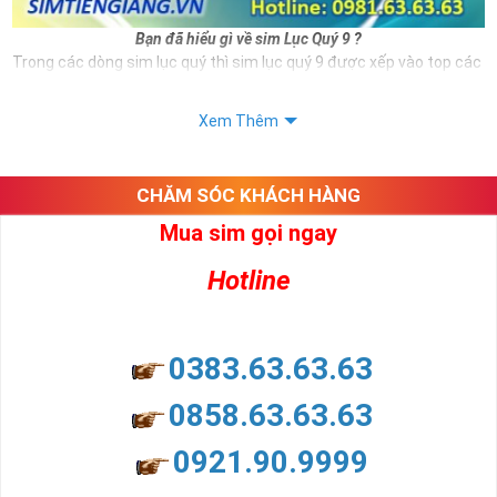
Bạn đã hiểu gì về sim Lục Quý 9 ?
Trong các dòng sim lục quý thì sim lục quý 9 được xếp vào top các
số sim VIP và có giá thành đắt đỏ hiện nay. Và đương nhiên nếu sở
hữu được sim số đẹp này bạn hoàn toàn là người thể hiện được
Xem Thêm
đẳng cấp cũng như vị thế của mình.
Ngoài hình thức đẹp thì sim lục quý 9 còn mang ý nghĩa cho thân
chủ.
CHĂM SÓC KHÁCH HÀNG
Xem thêm bài viết:
Mua sim gọi ngay
Sim Lục Quý 6- Sim Số Đẹp Toàn Lộc Đại Phúc Đại Lộc
Hotline
Sim Lục Quý 7 - "Sim Đẳng cấp - Số Doanh nhân"
Sim Lục Quý 8- Sim Số Đẹp " Lục Toàn Phát"
0383.63.63.63
Sim Lục Quý 9 có ý nghĩa gì?
0858.63.63.63
Sim lục quý 9 gồm 6 số 9 năm đuôi số điện thoại ví như rồng cuộn,
mang ý nghĩa phồn vinh phát triển, đại phúc, đại lộc cho bất cứ ai
0921.90.9999
sở hữu nó.