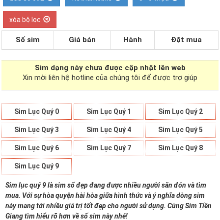
xóa bộ lọc
Số sim
Giá bán
Hành
Đặt mua
Sim dạng
này chưa được cập nhật lên web
Xin mời liên hệ hotline của chúng tôi để được trợ giúp
Sim Lục Quý 0
Sim Lục Quý 1
Sim Lục Quý 2
Sim Lục Quý 3
Sim Lục Quý 4
Sim Lục Quý 5
Sim Lục Quý 6
Sim Lục Quý 7
Sim Lục Quý 8
Sim Lục Quý 9
Sim lục quý 9 là sim số đẹp đang được nhiều người săn đón và tìm
mua. Với sự hòa quyện hài hòa giữa hình thức và ý nghĩa dòng sim
này mang tới nhiều giá trị tốt đẹp cho người sử dụng. Cùng Sim Tiền
Giang tìm hiểu rõ hơn về số sim này nhé!