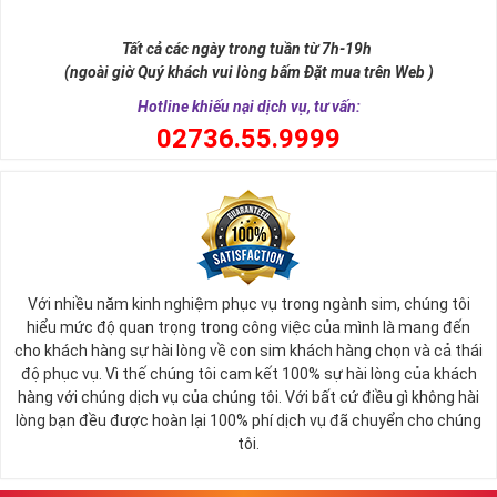
như để đến được ngai vàng cần bước qua 9 bậc thềm. Hay trong
sự tích vua hùng kén rể lễ vật cần đủ voi 9 ngà, gà 9 cựa, ngựa 9
Tất cả các ngày trong tuần từ 7h-19h
hồng mao. Bởi đây là con số đẹp nhất, quyền quý nhất trong tất cả
(ngoài giờ Quý khách vui lòng bấm Đặt mua trên Web )
các số còn lại nó đại diện cho quyền lực, sức mạnh, sự kiêu hãnh
quý tộc.
Hotline khiếu nại dịch vụ, tư vấn:
0
2736.55.9999
Với nhiều năm kinh nghiệm phục vụ trong ngành sim, chúng tôi
hiểu mức độ quan trọng trong công việc của mình là mang đến
cho khách hàng sự hài lòng về con sim khách hàng chọn và cả thái
độ phục vụ. Vì thế chúng tôi cam kết 100% sự hài lòng của khách
hàng với chúng dịch vụ của chúng tôi. Với bất cứ điều gì không hài
lòng bạn đều được hoàn lại 100% phí dịch vụ đã chuyển cho chúng
Sim Lục Quý 9 có ý nghĩa gì?
tôi.
Ngày nay dùng sim lục quý 9 chính là các doanh nhân, người thành
đạt, người có vị thế khẳng định tên tuổi, uy tín của mình trên