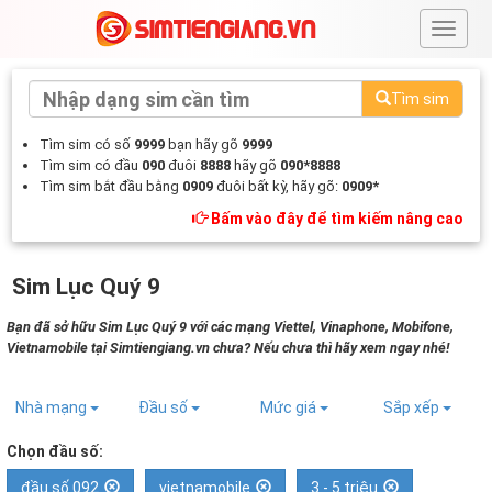
#
Tìm sim
Tìm sim có số
9999
bạn hãy gõ
9999
Tìm sim có đầu
090
đuôi
8888
hãy gõ
090*8888
Tìm sim bắt đầu bằng
0909
đuôi bất kỳ, hãy gõ:
0909*
Bấm vào đây để tìm kiếm nâng cao
Sim Lục Quý 9
Bạn đã sở hữu Sim Lục Quý 9 với các mạng Viettel, Vinaphone, Mobifone,
Vietnamobile tại Simtiengiang.vn chưa? Nếu chưa thì hãy xem ngay nhé!
Nhà mạng
Đầu số
Mức giá
Sắp xếp
Chọn đầu số:
đầu số 092
vietnamobile
3 - 5 triệu