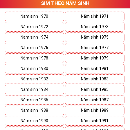
SIM THEO NĂM SINH
thương trường. Sở hữu sim số đẹp lục quý, sim lục quý 9 nói chung
sẽ giúp bạn xây dựng thương hiệu, tạo ấn tượng với đối tác kinh
doanh biến nó thành vũ khí sắc bén đánh bại mọi đối thủ cạnh
Năm sinh 1970
Năm sinh 1971
tranh trên bàn đàm phán.
Năm sinh 1972
Năm sinh 1973
Ý nghĩa Sim Lục Quý 9 được coi biểu trưng cho sức mạnh và quyền
lực của bậc đế vương. Việc kết hợp 6 con số 9 lại thành bộ lục quý
Năm sinh 1974
Năm sinh 1975
sẽ giúp cho
sim số đẹp
giàu ý nghĩa phong thủy thể hiện đẳng cấp,
Năm sinh 1976
Năm sinh 1977
địa vị và tiền tài.
Năm sinh 1978
Năm sinh 1979
Theo phong thủy đây còn là số sim kích tài, chiêu lộc đem đến
cuộc sống giàu sang phú quý cho mọi người. Bên cạnh đó số sim
Năm sinh 1980
Năm sinh 1981
còn là bùa hộ mệnh xua đuổi tà khí, vận hạn giúp cuộc sống bạn
luôn bình an và hạnh phúc.
Năm sinh 1982
Năm sinh 1983
Tại sao nên sở hữu Sim Lục Quý 9?
Năm sinh 1984
Năm sinh 1985
Năm sinh 1986
Năm sinh 1987
Năm sinh 1988
Năm sinh 1989
Năm sinh 1990
Năm sinh 1991