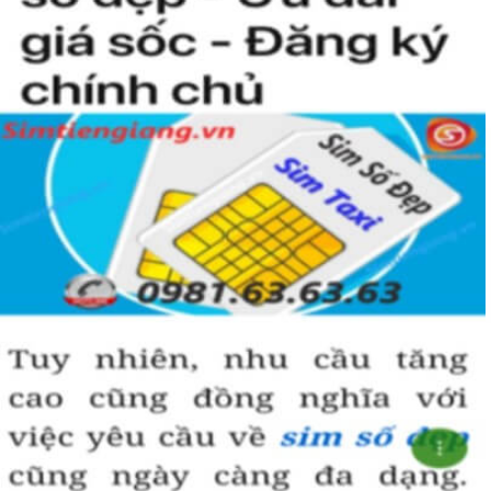
Simtiengiang.vn.
Sim Tiền Giang là đơn vị cung cấp sim số đẹp lục quý 9, sim giá rẻ
uy tín chất lượng.
Chọn mua sim số đẹp thường mất nhiều thời gian ở khoản lựa số,
một số phải vừa đẹp, vừa tốt về phong thủy thì mới là sim hoàn
hảo. Vậy phải làm sao?
- Cách nhanh nhất để chọn mua được sim lục quý 9 là bạn vào
trang chủ của Sim Tiền Giang, chọn mục “Sim giảm giá “ ở ngay
đầu trang chủ. Đây là danh sách sim được đại lý giảm giá vì một số
lý do nên bạn có thể chọn mua được số đẹp lại có giá cực rẻ nữa.
Ngoài ra quý khách chưa ưng ý về sim luc quy 9 có cũng thể tham
khảo thêm Sim Vinaphone,Sim Gmobile, Sim Lục Quý,
Sim Năm
Sinh
..