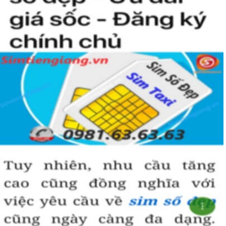
Simtiengiang.vn.
Sim Tiền Giang là đơn vị cung cấp sim số đẹp lục quý 9, sim giá rẻ
uy tín chất lượng.
Chọn mua sim số đẹp thường mất nhiều thời gian ở khoản lựa số,
một số phải vừa đẹp, vừa tốt về phong thủy thì mới là sim hoàn
hảo. Vậy phải làm sao?
- Cách nhanh nhất để chọn mua được sim lục quý 9 là bạn vào
trang chủ của Sim Tiền Giang, chọn mục “Sim giảm giá “ ở ngay
đầu trang chủ. Đây là danh sách sim được đại lý giảm giá vì một số
lý do nên bạn có thể chọn mua được số đẹp lại có giá cực rẻ nữa.
Ngoài ra quý khách chưa ưng ý về sim luc quy 9 có cũng thể tham
khảo thêm Sim Vinaphone,Sim Gmobile, Sim Lục Quý,
Sim Năm
Sinh
..