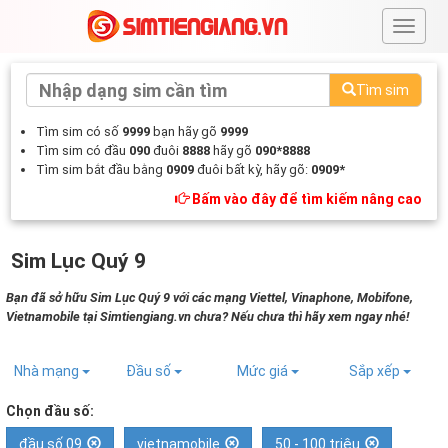
#
Tìm sim
Tìm sim có số
9999
bạn hãy gõ
9999
Tìm sim có đầu
090
đuôi
8888
hãy gõ
090*8888
Tìm sim bắt đầu bằng
0909
đuôi bất kỳ, hãy gõ:
0909*
Bấm vào đây để tìm kiếm nâng cao
Sim Lục Quý 9
Bạn đã sở hữu Sim Lục Quý 9 với các mạng Viettel, Vinaphone, Mobifone,
Vietnamobile tại Simtiengiang.vn chưa? Nếu chưa thì hãy xem ngay nhé!
Nhà mạng
Đầu số
Mức giá
Sắp xếp
Chọn đầu số:
đầu số 09
vietnamobile
50 - 100 triệu