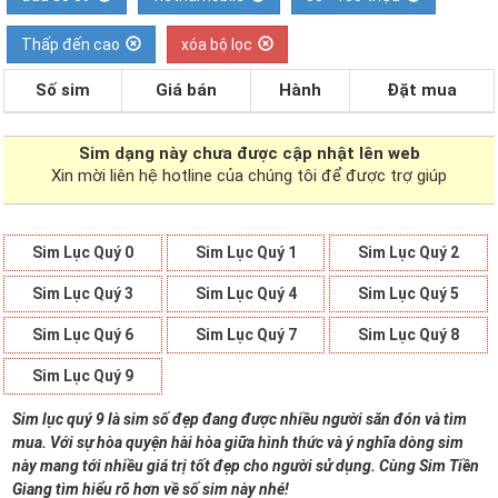
Thấp đến cao
xóa bộ lọc
Số sim
Giá bán
Hành
Đặt mua
Sim dạng
này chưa được cập nhật lên web
Xin mời liên hệ hotline của chúng tôi để được trợ giúp
Sim Lục Quý 0
Sim Lục Quý 1
Sim Lục Quý 2
Sim Lục Quý 3
Sim Lục Quý 4
Sim Lục Quý 5
Sim Lục Quý 6
Sim Lục Quý 7
Sim Lục Quý 8
Sim Lục Quý 9
Sim lục quý 9 là sim số đẹp đang được nhiều người săn đón và tìm
mua. Với sự hòa quyện hài hòa giữa hình thức và ý nghĩa dòng sim
này mang tới nhiều giá trị tốt đẹp cho người sử dụng. Cùng Sim Tiền
Giang tìm hiểu rõ hơn về số sim này nhé!