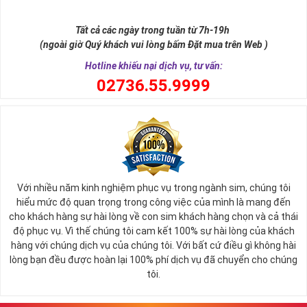
như để đến được ngai vàng cần bước qua 9 bậc thềm. Hay trong
sự tích vua hùng kén rể lễ vật cần đủ voi 9 ngà, gà 9 cựa, ngựa 9
Tất cả các ngày trong tuần từ 7h-19h
hồng mao. Bởi đây là con số đẹp nhất, quyền quý nhất trong tất cả
(ngoài giờ Quý khách vui lòng bấm Đặt mua trên Web )
các số còn lại nó đại diện cho quyền lực, sức mạnh, sự kiêu hãnh
quý tộc.
Hotline khiếu nại dịch vụ, tư vấn:
0
2736.55.9999
Với nhiều năm kinh nghiệm phục vụ trong ngành sim, chúng tôi
hiểu mức độ quan trọng trong công việc của mình là mang đến
cho khách hàng sự hài lòng về con sim khách hàng chọn và cả thái
độ phục vụ. Vì thế chúng tôi cam kết 100% sự hài lòng của khách
hàng với chúng dịch vụ của chúng tôi. Với bất cứ điều gì không hài
lòng bạn đều được hoàn lại 100% phí dịch vụ đã chuyển cho chúng
Sim Lục Quý 9 có ý nghĩa gì?
tôi.
Ngày nay dùng sim lục quý 9 chính là các doanh nhân, người thành
đạt, người có vị thế khẳng định tên tuổi, uy tín của mình trên