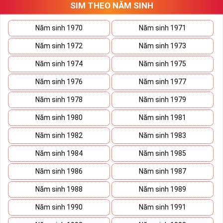
SIM THEO NĂM SINH
thương trường. Sở hữu sim số đẹp lục quý, sim lục quý 9 nói chung
sẽ giúp bạn xây dựng thương hiệu, tạo ấn tượng với đối tác kinh
doanh biến nó thành vũ khí sắc bén đánh bại mọi đối thủ cạnh
Năm sinh 1970
Năm sinh 1971
tranh trên bàn đàm phán.
Năm sinh 1972
Năm sinh 1973
Ý nghĩa Sim Lục Quý 9 được coi biểu trưng cho sức mạnh và quyền
lực của bậc đế vương. Việc kết hợp 6 con số 9 lại thành bộ lục quý
Năm sinh 1974
Năm sinh 1975
sẽ giúp cho
sim số đẹp
giàu ý nghĩa phong thủy thể hiện đẳng cấp,
Năm sinh 1976
Năm sinh 1977
địa vị và tiền tài.
Năm sinh 1978
Năm sinh 1979
Theo phong thủy đây còn là số sim kích tài, chiêu lộc đem đến
cuộc sống giàu sang phú quý cho mọi người. Bên cạnh đó số sim
Năm sinh 1980
Năm sinh 1981
còn là bùa hộ mệnh xua đuổi tà khí, vận hạn giúp cuộc sống bạn
luôn bình an và hạnh phúc.
Năm sinh 1982
Năm sinh 1983
Tại sao nên sở hữu Sim Lục Quý 9?
Năm sinh 1984
Năm sinh 1985
Năm sinh 1986
Năm sinh 1987
Năm sinh 1988
Năm sinh 1989
Năm sinh 1990
Năm sinh 1991