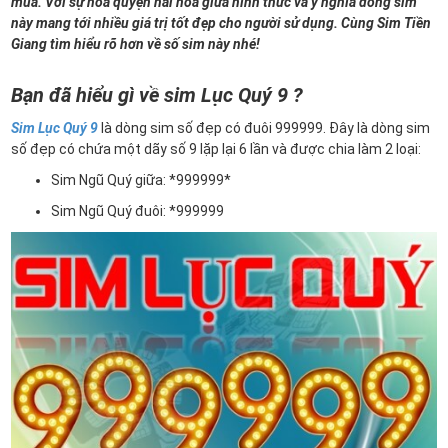
mua. Với sự hòa quyện hài hòa giữa hình thức và ý nghĩa dòng sim
này mang tới nhiều giá trị tốt đẹp cho người sử dụng. Cùng Sim Tiền
Giang tìm hiểu rõ hơn về số sim này nhé!
Bạn đã hiểu gì về sim Lục Quý 9 ?
Sim Lục Quý 9
là dòng sim số đẹp có đuôi 999999. Đây là dòng sim
số đẹp có chứa một dãy số 9 lặp lại 6 lần và được chia làm 2 loại:
Sim Ngũ Quý giữa: *999999*
Sim Ngũ Quý đuôi: *999999