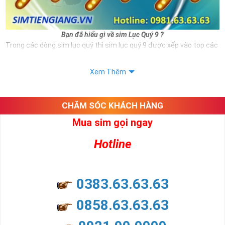
Bạn đã hiểu gì về sim Lục Quý 9 ?
Trong các dòng sim lục quý thì sim lục quý 9 được xếp vào top các
số sim VIP và có giá thành đắt đỏ hiện nay. Và đương nhiên nếu sở
hữu được sim số đẹp này bạn hoàn toàn là người thể hiện được
Xem Thêm
đẳng cấp cũng như vị thế của mình.
Ngoài hình thức đẹp thì sim lục quý 9 còn mang ý nghĩa cho thân
chủ.
CHĂM SÓC KHÁCH HÀNG
Xem thêm bài viết:
Mua sim gọi ngay
Sim Lục Quý 6- Sim Số Đẹp Toàn Lộc Đại Phúc Đại Lộc
Hotline
Sim Lục Quý 7 - "Sim Đẳng cấp - Số Doanh nhân"
Sim Lục Quý 8- Sim Số Đẹp " Lục Toàn Phát"
0383.63.63.63
Sim Lục Quý 9 có ý nghĩa gì?
0858.63.63.63
Sim lục quý 9 gồm 6 số 9 năm đuôi số điện thoại ví như rồng cuộn,
mang ý nghĩa phồn vinh phát triển, đại phúc, đại lộc cho bất cứ ai