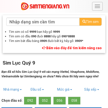
#
Tìm sim
Tìm sim có số
9999
bạn hãy gõ
9999
Tìm sim có đầu
090
đuôi
8888
hãy gõ
090*8888
Tìm sim bắt đầu bằng
0909
đuôi bất kỳ, hãy gõ:
0909*
Bấm vào đây để tìm kiếm nâng cao
Sim Lục Quý 9
Bạn đã sở hữu Sim Lục Quý 9 với các mạng Viettel, Vinaphone, Mobifone,
Vietnamobile tại Simtiengiang.vn chưa? Nếu chưa thì hãy xem ngay nhé!
Nhà mạng
Đầu số
Mức giá
Sắp xếp
Chọn đầu số:
092
052
056
058