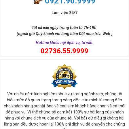
0921.90.9999
sở hữu nó.
Xa xưa số 9 còn là tiêu chí xây dựng lăng tẩm, vua chúa tiêu biểu
Làm việc 24/7
như để đến được ngai vàng cần bước qua 9 bậc thềm. Hay trong
sự tích vua hùng kén rể lễ vật cần đủ voi 9 ngà, gà 9 cựa, ngựa 9
Tất cả các ngày trong tuần từ 7h-19h
hồng mao. Bởi đây là con số đẹp nhất, quyền quý nhất trong tất cả
(ngoài giờ Quý khách vui lòng bấm Đặt mua trên Web )
các số còn lại nó đại diện cho quyền lực, sức mạnh, sự kiêu hãnh
quý tộc.
Hotline khiếu nại dịch vụ, tư vấn:
0
2736.55.9999
Với nhiều năm kinh nghiệm phục vụ trong ngành sim, chúng tôi
hiểu mức độ quan trọng trong công việc của mình là mang đến
cho khách hàng sự hài lòng về con sim khách hàng chọn và cả thái
độ phục vụ. Vì thế chúng tôi cam kết 100% sự hài lòng của khách
hàng với chúng dịch vụ của chúng tôi. Với bất cứ điều gì không hài
lòng bạn đều được hoàn lại 100% phí dịch vụ đã chuyển cho chúng