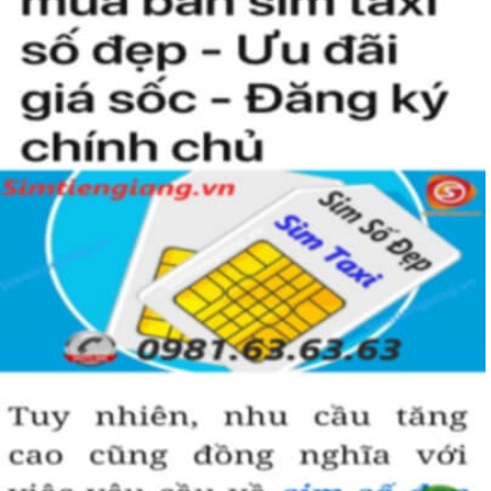
Hướng dẫn mua Sim Lục Quý 9 tại
Simtiengiang.vn.
Sim Tiền Giang là đơn vị cung cấp sim số đẹp lục quý 9, sim giá rẻ
uy tín chất lượng.
Chọn mua sim số đẹp thường mất nhiều thời gian ở khoản lựa số,
một số phải vừa đẹp, vừa tốt về phong thủy thì mới là sim hoàn
hảo. Vậy phải làm sao?
- Cách nhanh nhất để chọn mua được sim lục quý 9 là bạn vào
trang chủ của Sim Tiền Giang, chọn mục “Sim giảm giá “ ở ngay
đầu trang chủ. Đây là danh sách sim được đại lý giảm giá vì một số
lý do nên bạn có thể chọn mua được số đẹp lại có giá cực rẻ nữa.
Ngoài ra quý khách chưa ưng ý về sim luc quy 9 có cũng thể tham
khảo thêm Sim Vinaphone,Sim Gmobile, Sim Lục Quý,
Sim Năm
Sinh
..