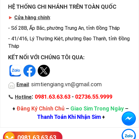
HỆ THỐNG CHI NHÁNH TRÊN TOÀN QUỐC
►
Cửa hàng chính
:
-
Số 28B, Ấp Bắc, phường Trung An, tỉnh Đồng Tháp
-
41/416, Lý Thường Kiệt, phường Đạo Thạnh, tỉnh Đồng
Tháp
KẾT NỐI VỚI CHÚNG TÔI QUA:
simtiengiang.vn@gmail.com
Email
:
:
📞
0981.63.63.63
-
02736.55.9999
Hotline
♦
Đăng Ký Chính Chủ
–
Giao Sim Trong Ngày
–
Thanh Toán Khi Nhận Sim
♦
0981.63.63.63