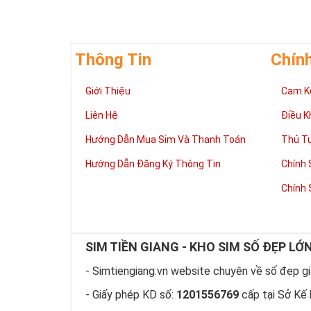
Thông Tin
Chín
Giới Thiệu
Cam K
Liên Hệ
Điều K
Hướng Dẫn Mua Sim Và Thanh Toán
Thủ T
Hướng Dẫn Đăng Ký Thông Tin
Chính 
Chính 
Theo quan niệm
và quyền lực. 
Sở hữu Sim Lục
SIM TIỀN GIANG - KHO SIM SỐ ĐẸP LỚ
thể hiện sự
ĐẲ
- Simtiengiang.vn website chuyên về số đẹp giá
Theo ngũ hành 
nhiều
TÀI LỘC
- Giấy phép KD số:
1201556769
cấp tại Sở Kế 