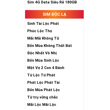
Sim Lục Quý 8- 
Sim 4G Data Siêu Rẻ 180GB
Sim Lục Qu
SIM ĐỘC LẠ
Sim lục quý 9 
Sinh Tài Lộc Phát
đại phúc, đại l
Phúc Lộc Thọ
Xa xưa số 9 cò
Mãi Mãi Không Tử
bước qua 9 bậc 
hồng mao. Bởi 
Bốn Mùa Không Thất Bát
quyền lực, sức
Độc Nhất Vô Nhị
Bốn Mùa Sinh Lộc
Một Vợ 2 Con 4 Bánh
Tứ Lộc Tứ Phát
Phát Lộc Phát Tài
Bốn Mùa Phát Lộc
Tứ trụ vững chắc
Mãi Lộc Mãi Lộc