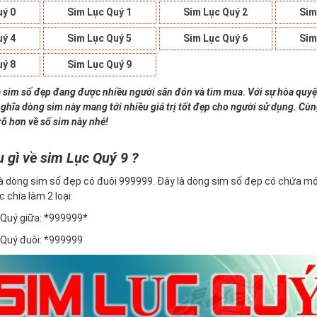
uý 0
Sim Lục Quý 1
Sim Lục Quý 2
Sim
uý 4
Sim Lục Quý 5
Sim Lục Quý 6
Sim
uý 8
Sim Lục Quý 9
à sim số đẹp đang được nhiều người săn đón và tìm mua. Với sự hòa quyệ
nghĩa dòng sim này mang tới nhiều giá trị tốt đẹp cho người sử dụng. Cù
rõ hơn về số sim này nhé!
u gì về sim Lục Quý 9 ?
à dòng sim số đẹp có đuôi 999999. Đây là dòng sim số đẹp có chứa mộ
c chia làm 2 loại:
Quý giữa: *999999*
Quý đuôi: *999999