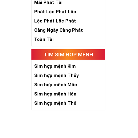
Mãi Phát Tài
Phát Lộc Phát Lộc
Lộc Phát Lộc Phát
Càng Ngày Càng Phát
Ngày nay dùng 
Toàn Tài
tên tuổi, uy tí
giúp bạn xây d
TÌM SIM HỢP MỆNH
đánh bại mọi đ
Ý nghĩa Sim Lụ
Sim hợp mệnh Kim
hợp 6 con số 9 
Sim hợp mệnh Thủy
cấp, địa vị và ti
Sim hợp mệnh Mộc
Theo phong thủ
người. Bên cạn
Sim hợp mệnh Hỏa
an và hạnh phú
Sim hợp mệnh Thổ
Tại