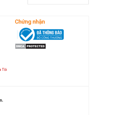
Chứng nhận
 Tôi
 cho sức mạnh
g việc mà còn
n.
có được