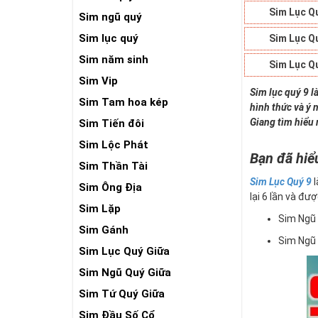
Sim Lục Q
Sim ngũ quý
Sim lục quý
Sim Lục Q
Sim năm sinh
Sim Lục Q
Sim Vip
Sim lục quý 9 l
Sim Tam hoa kép
hình thức và ý 
Giang tìm hiểu 
Sim Tiến đôi
Sim Lộc Phát
Bạn đã hiể
Sim Thần Tài
Sim Lục Quý 9
l
Sim Ông Địa
lại 6 lần và đượ
Sim Lặp
Sim Ngũ 
Sim Gánh
Sim Ngũ 
Sim Lục Quý Giữa
Sim Ngũ Quý Giữa
Sim Tứ Quý Giữa
Sim Đầu Số Cổ