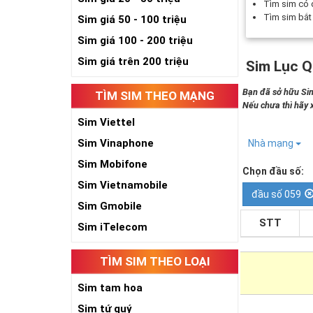
Tìm sim có
Tìm sim bắ
Sim giá 50 - 100 triệu
Sim giá 100 - 200 triệu
Sim giá trên 200 triệu
Sim Lục Q
Bạn đã sở hữu Sim
TÌM SIM THEO MẠNG
Nếu chưa thì hãy
Sim Viettel
Sim Vinaphone
Nhà mạng
Sim Mobifone
Chọn đầu số:
Sim Vietnamobile
đầu số 059
Sim Gmobile
STT
Sim iTelecom
TÌM SIM THEO LOẠI
Sim tam hoa
Sim tứ quý