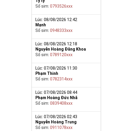
Tý ty
Số sim:
0793526xxx
Lúc: 08/08/2026 12:42
Mạnh
Số sim:
0948333xxx
ế khẳng định
9 nói chung sẽ
Lúc: 08/08/2026 12:18
khí sắc bén
Nguyễn Hoàng Đăng Khoa
Số sim:
0789120xxx
ơng. Việc kết
ể hiện đẳng
Lúc: 07/08/2026 11:30
Phạm Thinh
Số sim:
0782314xxx
phú quý cho mọi
g bạn luôn bình
Lúc: 07/08/2026 08:44
Phạm Hoàng Đức Nhã
Số sim:
0839408xxx
Lúc: 07/08/2026 02:43
Nguyễn Hoàng Trung
Số sim:
0911078xxx