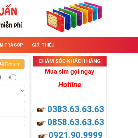
IM TRẢ GÓP
GIỚI THIỆU
CHĂM SÓC KHÁCH HÀNG
Tìm sim
Mua sim gọi ngay
9
Hotline
0383.63.63.63
0858.63.63.63
0921.90.9999