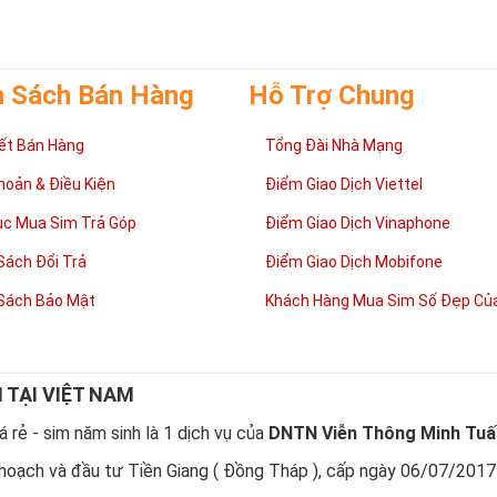
h Sách Bán Hàng
Hỗ Trợ Chung
ết Bán Hàng
Tổng Đài Nhà Mạng
hoản & Điều Kiện
Điểm Giao Dịch Viettel
ục Mua Sim Trả Góp
Điểm Giao Dịch Vinaphone
Sách Đổi Trả
Điểm Giao Dịch Mobifone
Sách Bảo Mật
Khách Hàng Mua Sim Số Đẹp Của
Tại sao nên sở hữu Sim Lục Quý 9?
 của người Phương Đông
,
Sim Lục Quý
9
là con số may mắn, biểu trưng
Đây cũng là con số đại diện cho sự hạnh phúc.
 Quý 9 không chỉ mang tới niềm vui trong cuộc sống, tài lộc trong côn
N TẠI VIỆT NAM
NG CẤP
cho chủ nhân.
 rẻ - sim năm sinh là 1 dịch vụ của
DNTN Viễn Thông Minh Tuấ
tương sinh
, những nhười thuộc mệnh Hỏa khi sử dụng
Sim Lục Quý 9
sẽ 
trong làm ăn và gia đình luôn vui vẻ, hạnh phúc.
hoạch và đầu tư Tiền Giang ( Đồng Tháp ), cấp ngày 06/07/2017