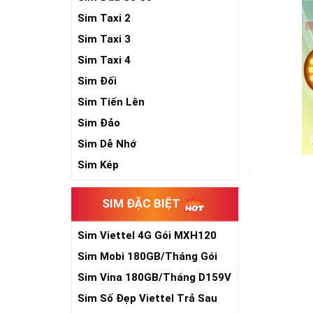
Sim Taxi 2
Sim Taxi 3
Sim Taxi 4
Sim Đối
Sim Tiến Lên
Sim Đảo
Sim Dễ Nhớ
Sim Kép
Trong các dòng
hiện nay. Và đ
SIM ĐẶC BIỆT
đẳng cấp cũng 
Ngoài hình thứ
Sim Viettel 4G Gói MXH120
Xem thêm bài v
Siêu Rẻ
Sim Mobi 180GB/Tháng Gói
TK159
Sim Lục Quý 6-
Sim Vina 180GB/Tháng D159V
Sim Lục Quý 7 -
Sim Số Đẹp Viettel Trả Sau