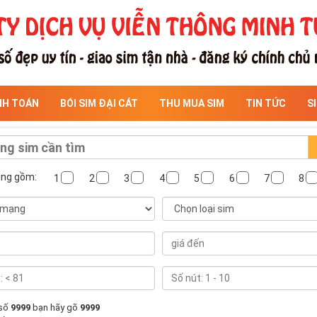
NH TOÁN
BÓI SIM ĐẠI CÁT
THU MUA SIM
TIN TỨC
S
ông gồm:
1
2
3
4
5
6
7
8
 số
9999
bạn hãy gõ
9999