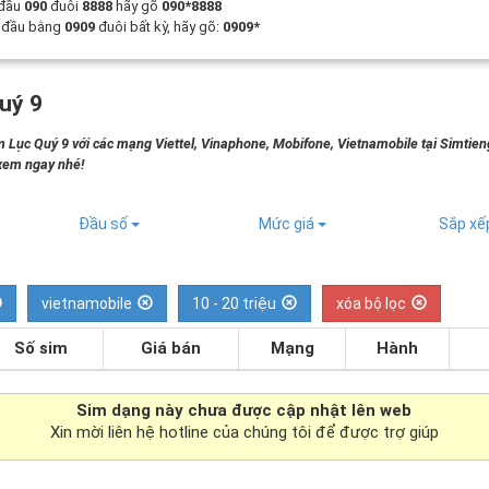
 đầu
090
đuôi
8888
hãy gõ
090*8888
t đầu bằng
0909
đuôi bất kỳ, hãy gõ:
0909*
uý 9
 Lục Quý 9 với các mạng Viettel, Vinaphone, Mobifone, Vietnamobile tại Simtie
 xem ngay nhé!
Đầu số
Mức giá
Sắp x
vietnamobile
10 - 20 triệu
xóa bộ lọc
Số sim
Giá bán
Mạng
Hành
Sim dạng
này chưa được cập nhật lên web
Xin mời liên hệ hotline của chúng tôi để được trợ giúp