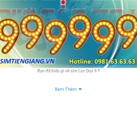
Bạn đã hiểu gì về sim Lục Quý 9 ?
 sim lục quý thì sim lục quý 9 được xếp vào top các số sim VIP và có g
ương nhiên nếu sở hữu được sim số đẹp này bạn hoàn toàn là người th
Xem Thêm
như vị thế của mình.
c đẹp thì sim lục quý 9 còn mang ý nghĩa cho thân chủ.
iết:
 Sim Số Đẹp Toàn Lộc Đại Phúc Đại Lộc
 "Sim Đẳng cấp - Số Doanh nhân"