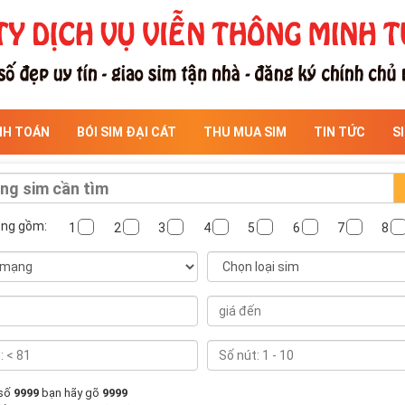
NH TOÁN
BÓI SIM ĐẠI CÁT
THU MUA SIM
TIN TỨC
S
ông gồm:
1
2
3
4
5
6
7
8
 số
9999
bạn hãy gõ
9999