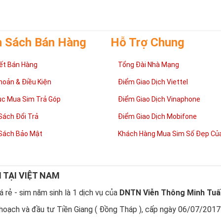
h Sách Bán Hàng
Hỗ Trợ Chung
ết Bán Hàng
Tổng Đài Nhà Mạng
hoản & Điều Kiện
Điểm Giao Dịch Viettel
ục Mua Sim Trả Góp
Điểm Giao Dịch Vinaphone
Sách Đổi Trả
Điểm Giao Dịch Mobifone
Sách Bảo Mật
Khách Hàng Mua Sim Số Đẹp Của
Tại sao nên sở hữu Sim Lục Quý 9?
 của người Phương Đông
,
Sim Lục Quý
9
là con số may mắn, biểu trưng
N TẠI VIỆT NAM
Đây cũng là con số đại diện cho sự hạnh phúc.
 Quý 9 không chỉ mang tới niềm vui trong cuộc sống, tài lộc trong côn
 rẻ - sim năm sinh là 1 dịch vụ của
DNTN Viễn Thông Minh Tuấ
NG CẤP
cho chủ nhân.
hoạch và đầu tư Tiền Giang ( Đồng Tháp ), cấp ngày 06/07/2017
tương sinh
, những nhười thuộc mệnh Hỏa khi sử dụng
Sim Lục Quý 9
sẽ 