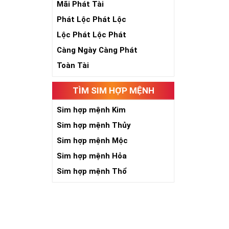
Mãi Phát Tài
Phát Lộc Phát Lộc
Lộc Phát Lộc Phát
Càng Ngày Càng Phát
Toàn Tài
Ngày nay dùng 
TÌM SIM HỢP MỆNH
tên tuổi, uy tí
giúp bạn xây d
Sim hợp mệnh Kim
đánh bại mọi đ
Sim hợp mệnh Thủy
Ý nghĩa Sim Lụ
Sim hợp mệnh Mộc
hợp 6 con số 9 
cấp, địa vị và ti
Sim hợp mệnh Hỏa
Theo phong thủ
Sim hợp mệnh Thổ
người. Bên cạn
an và hạnh phú
Tại