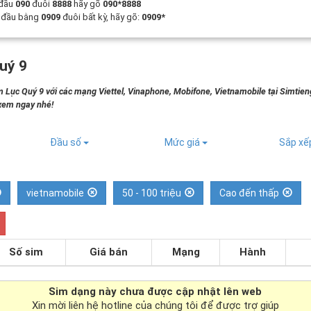
 đầu
090
đuôi
8888
hãy gõ
090*8888
t đầu bằng
0909
đuôi bất kỳ, hãy gõ:
0909*
uý 9
 Lục Quý 9 với các mạng Viettel, Vinaphone, Mobifone, Vietnamobile tại Simtie
 xem ngay nhé!
Đầu số
Mức giá
Sắp x
vietnamobile
50 - 100 triệu
Cao đến thấp
Số sim
Giá bán
Mạng
Hành
Sim dạng
này chưa được cập nhật lên web
Xin mời liên hệ hotline của chúng tôi để được trợ giúp