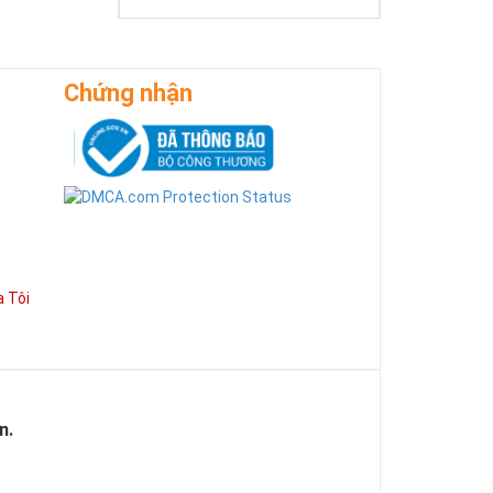
Chứng nhận
 Tôi
 cho sức mạnh
g việc mà còn
n.
có được