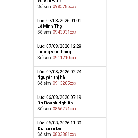
Vũ Văn Đức
Số sim:
0985785xxx
Lúc: 07/08/2026 01:01
Lê Minh Thọ
Số sim:
0943031xxx
Lúc: 07/08/2026 12:28
ế khẳng định
Luong van thang
9 nói chung sẽ
Số sim:
0911210xxx
khí sắc bén
Lúc: 07/08/2026 02:24
Nguyễn thị hà
ơng. Việc kết
Số sim:
0913285xxx
ể hiện đẳng
Lúc: 06/08/2026 07:19
phú quý cho mọi
Do Doanh Nghiệp
g bạn luôn bình
Số sim:
0856771xxx
Lúc: 06/08/2026 11:30
Đới xuân ba
Số sim:
0833381xxx