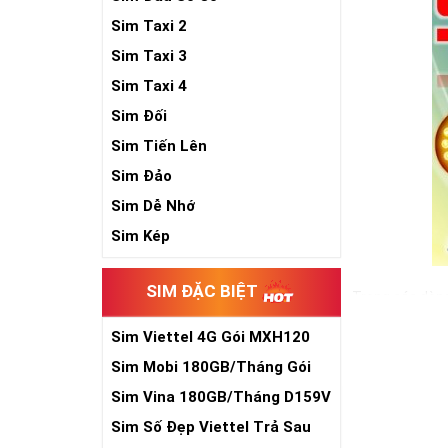
Sim Taxi 2
Sim Taxi 3
Sim Taxi 4
Sim Đối
Sim Tiến Lên
Sim Đảo
Sim Dễ Nhớ
Sim Kép
SIM ĐẶC BIỆT
Trong các dòng
hiện nay. Và đ
Sim Viettel 4G Gói MXH120
đẳng cấp cũng 
Siêu Rẻ
Sim Mobi 180GB/Tháng Gói
Ngoài hình thứ
TK159
Sim Vina 180GB/Tháng D159V
Xem thêm bài v
Sim Số Đẹp Viettel Trả Sau
Sim Lục Quý 6-