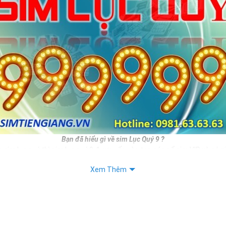
Bạn đã hiểu gì về sim Lục Quý 9 ?
 sim lục quý thì sim lục quý 9 được xếp vào top các số sim VIP và có g
ương nhiên nếu sở hữu được sim số đẹp này bạn hoàn toàn là người th
Xem Thêm
như vị thế của mình.
c đẹp thì sim lục quý 9 còn mang ý nghĩa cho thân chủ.
iết:
 Sim Số Đẹp Toàn Lộc Đại Phúc Đại Lộc