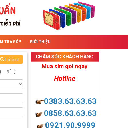
IM TRẢ GÓP
GIỚI THIỆU
CHĂM SÓC KHÁCH HÀNG
Tìm sim
Mua sim gọi ngay
9
Hotline
0383.63.63.63
0858.63.63.63
0921.90.9999