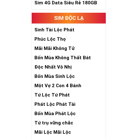
Sim 4G Data Siêu Rẻ 180GB
Sim Lục Quý 7 -
Sim Lục Quý 8- 
SIM ĐỘC LẠ
Sim Lục Qu
Sinh Tài Lộc Phát
Phúc Lộc Thọ
Sim lục quý 9 
đại phúc, đại l
Mãi Mãi Không Tử
Xa xưa số 9 cò
Bốn Mùa Không Thất Bát
bước qua 9 bậc 
Độc Nhất Vô Nhị
hồng mao. Bởi 
Bốn Mùa Sinh Lộc
quyền lực, sức
Một Vợ 2 Con 4 Bánh
Tứ Lộc Tứ Phát
Phát Lộc Phát Tài
Bốn Mùa Phát Lộc
Tứ trụ vững chắc
Mãi Lộc Mãi Lộc