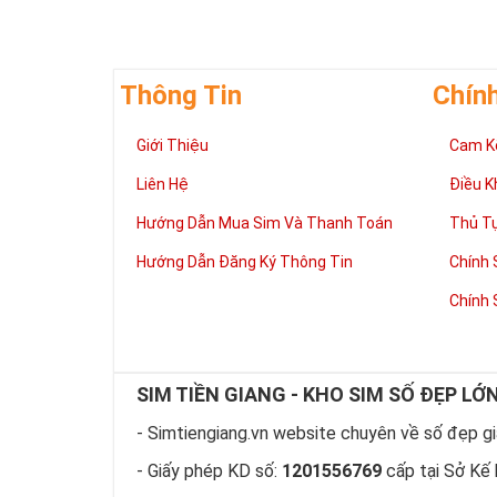
Thông Tin
Chín
Giới Thiệu
Cam K
Liên Hệ
Điều K
Hướng Dẫn Mua Sim Và Thanh Toán
Thủ T
Hướng Dẫn Đăng Ký Thông Tin
Chính 
Chính 
Theo quan niệm
SIM TIỀN GIANG - KHO SIM SỐ ĐẸP LỚ
và quyền lực. 
Sở hữu Sim Lục
- Simtiengiang.vn website chuyên về số đẹp giá
thể hiện sự
ĐẲ
- Giấy phép KD số:
1201556769
cấp tại Sở Kế 
Theo ngũ hành 