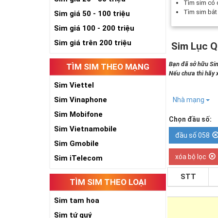
Tìm sim có
Tìm sim bắ
Sim giá 50 - 100 triệu
Sim giá 100 - 200 triệu
Sim giá trên 200 triệu
Sim Lục Q
Bạn đã sở hữu Sim
TÌM SIM THEO MẠNG
Nếu chưa thì hãy
Sim Viettel
Sim Vinaphone
Nhà mạng
Sim Mobifone
Chọn đầu số:
Sim Vietnamobile
đầu số 058
Sim Gmobile
xóa bộ lọc
Sim iTelecom
STT
TÌM SIM THEO LOẠI
Sim tam hoa
Sim tứ quý