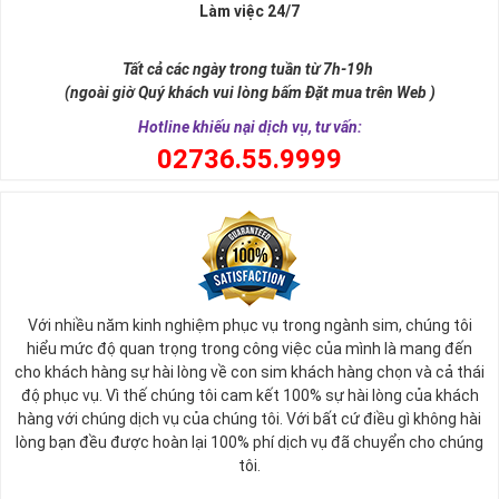
Xa xưa số 9 còn là tiêu chí xây dựng lăng tẩm, vua chúa tiêu biểu
Làm việc 24/7
như để đến được ngai vàng cần bước qua 9 bậc thềm. Hay trong
sự tích vua hùng kén rể lễ vật cần đủ voi 9 ngà, gà 9 cựa, ngựa 9
Tất cả các ngày trong tuần từ 7h-19h
hồng mao. Bởi đây là con số đẹp nhất, quyền quý nhất trong tất cả
(ngoài giờ Quý khách vui lòng bấm Đặt mua trên Web )
các số còn lại nó đại diện cho quyền lực, sức mạnh, sự kiêu hãnh
quý tộc.
Hotline khiếu nại dịch vụ, tư vấn:
0
2736.55.9999
Với nhiều năm kinh nghiệm phục vụ trong ngành sim, chúng tôi
hiểu mức độ quan trọng trong công việc của mình là mang đến
cho khách hàng sự hài lòng về con sim khách hàng chọn và cả thái
độ phục vụ. Vì thế chúng tôi cam kết 100% sự hài lòng của khách
hàng với chúng dịch vụ của chúng tôi. Với bất cứ điều gì không hài
lòng bạn đều được hoàn lại 100% phí dịch vụ đã chuyển cho chúng
Sim Lục Quý 9 có ý nghĩa gì?
tôi.
Ngày nay dùng sim lục quý 9 chính là các doanh nhân, người thành