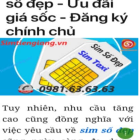
Hướng dẫn mua Sim Lục Quý 9 tại
Simtiengiang.vn.
Sim Tiền Giang là đơn vị cung cấp sim số đẹp lục quý 9, sim giá rẻ
uy tín chất lượng.
Chọn mua sim số đẹp thường mất nhiều thời gian ở khoản lựa số,
một số phải vừa đẹp, vừa tốt về phong thủy thì mới là sim hoàn
hảo. Vậy phải làm sao?
- Cách nhanh nhất để chọn mua được sim lục quý 9 là bạn vào
trang chủ của Sim Tiền Giang, chọn mục “Sim giảm giá “ ở ngay
đầu trang chủ. Đây là danh sách sim được đại lý giảm giá vì một số
lý do nên bạn có thể chọn mua được số đẹp lại có giá cực rẻ nữa.
Ngoài ra quý khách chưa ưng ý về sim luc quy 9 có cũng thể tham
khảo thêm Sim Vinaphone,Sim Gmobile, Sim Lục Quý,
Sim Năm
Sinh
..