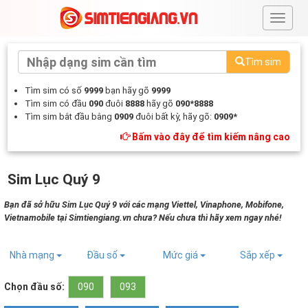
#
Tìm sim
Tìm sim có số
9999
bạn hãy gõ
9999
Tìm sim có đầu
090
đuôi
8888
hãy gõ
090*8888
Tìm sim bắt đầu bằng
0909
đuôi bất kỳ, hãy gõ:
0909*
Bấm vào đây để tìm kiếm nâng cao
Sim Lục Quý 9
Bạn đã sở hữu Sim Lục Quý 9 với các mạng Viettel, Vinaphone, Mobifone,
Vietnamobile tại Simtiengiang.vn chưa? Nếu chưa thì hãy xem ngay nhé!
Nhà mạng
Đầu số
Mức giá
Sắp xếp
Chọn đầu số:
090
093