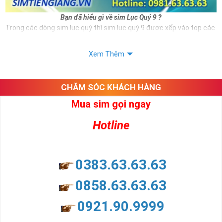
Bạn đã hiểu gì về sim Lục Quý 9 ?
Trong các dòng sim lục quý thì sim lục quý 9 được xếp vào top các
số sim VIP và có giá thành đắt đỏ hiện nay. Và đương nhiên nếu sở
hữu được sim số đẹp này bạn hoàn toàn là người thể hiện được
Xem Thêm
đẳng cấp cũng như vị thế của mình.
Ngoài hình thức đẹp thì sim lục quý 9 còn mang ý nghĩa cho thân
chủ.
CHĂM SÓC KHÁCH HÀNG
Xem thêm bài viết:
Mua sim gọi ngay
Sim Lục Quý 6- Sim Số Đẹp Toàn Lộc Đại Phúc Đại Lộc
Hotline
Sim Lục Quý 7 - "Sim Đẳng cấp - Số Doanh nhân"
Sim Lục Quý 8- Sim Số Đẹp " Lục Toàn Phát"
0383.63.63.63
Sim Lục Quý 9 có ý nghĩa gì?
0858.63.63.63
Sim lục quý 9 gồm 6 số 9 năm đuôi số điện thoại ví như rồng cuộn,
mang ý nghĩa phồn vinh phát triển, đại phúc, đại lộc cho bất cứ ai
0921.90.9999
sở hữu nó.