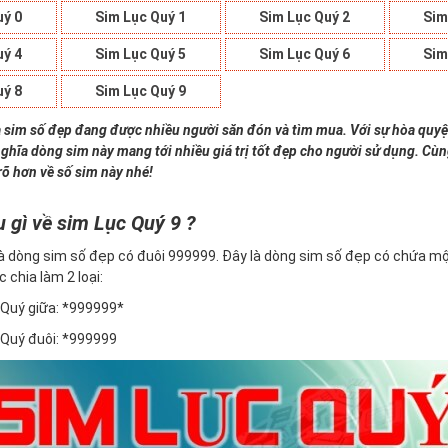
uý 0
Sim Lục Quý 1
Sim Lục Quý 2
Sim
uý 4
Sim Lục Quý 5
Sim Lục Quý 6
Sim
uý 8
Sim Lục Quý 9
à sim số đẹp đang được nhiều người săn đón và tìm mua. Với sự hòa quyệ
nghĩa dòng sim này mang tới nhiều giá trị tốt đẹp cho người sử dụng. Cù
rõ hơn về số sim này nhé!
u gì về sim Lục Quý 9 ?
à dòng sim số đẹp có đuôi 999999. Đây là dòng sim số đẹp có chứa mộ
c chia làm 2 loại:
Quý giữa: *999999*
Quý đuôi: *999999