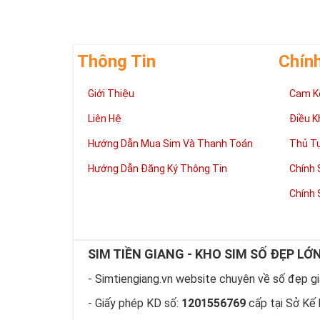
Thông Tin
Chín
Giới Thiệu
Cam K
Liên Hệ
Điều K
Hướng Dẫn Mua Sim Và Thanh Toán
Thủ T
Hướng Dẫn Đăng Ký Thông Tin
Chính 
Chính 
Theo quan niệm
và quyền lực. 
Sở hữu Sim Lục
SIM TIỀN GIANG - KHO SIM SỐ ĐẸP LỚ
thể hiện sự
ĐẲ
- Simtiengiang.vn website chuyên về số đẹp giá
Theo ngũ hành 
nhiều
TÀI LỘC
- Giấy phép KD số:
1201556769
cấp tại Sở Kế 