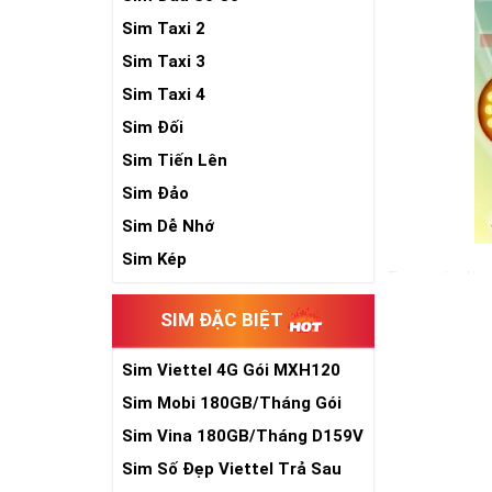
Sim Taxi 2
Sim Taxi 3
Sim Taxi 4
Sim Đối
Sim Tiến Lên
Sim Đảo
Sim Dễ Nhớ
Sim Kép
Trong các dòng
hiện nay. Và đ
SIM ĐẶC BIỆT
đẳng cấp cũng 
Ngoài hình thứ
Sim Viettel 4G Gói MXH120
Xem thêm bài v
Siêu Rẻ
Sim Mobi 180GB/Tháng Gói
TK159
Sim Lục Quý 6-
Sim Vina 180GB/Tháng D159V
Sim Lục Quý 7 -
Sim Số Đẹp Viettel Trả Sau