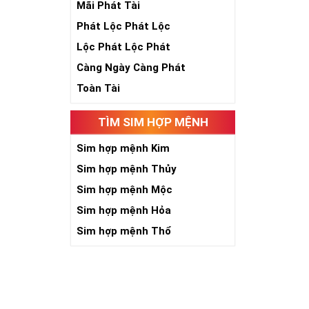
Mãi Phát Tài
Phát Lộc Phát Lộc
Lộc Phát Lộc Phát
Càng Ngày Càng Phát
Ngày nay dùng 
Toàn Tài
tên tuổi, uy tí
giúp bạn xây d
TÌM SIM HỢP MỆNH
đánh bại mọi đ
Ý nghĩa Sim Lụ
Sim hợp mệnh Kim
hợp 6 con số 9 
Sim hợp mệnh Thủy
cấp, địa vị và ti
Sim hợp mệnh Mộc
Theo phong thủ
người. Bên cạn
Sim hợp mệnh Hỏa
an và hạnh phú
Sim hợp mệnh Thổ
Tại