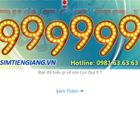
Bạn đã hiểu gì về sim Lục Quý 9 ?
 sim lục quý thì sim lục quý 9 được xếp vào top các số sim VIP và có g
ương nhiên nếu sở hữu được sim số đẹp này bạn hoàn toàn là người th
Xem Thêm
như vị thế của mình.
c đẹp thì sim lục quý 9 còn mang ý nghĩa cho thân chủ.
iết:
 Sim Số Đẹp Toàn Lộc Đại Phúc Đại Lộc
 "Sim Đẳng cấp - Số Doanh nhân"