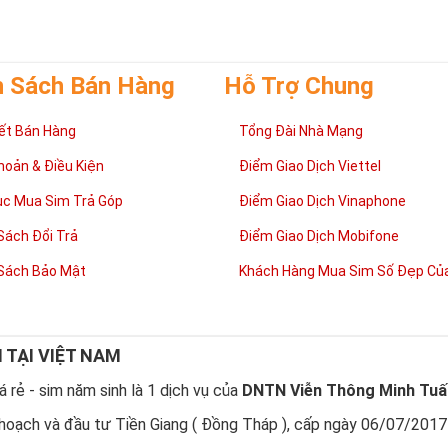
h Sách Bán Hàng
Hỗ Trợ Chung
ết Bán Hàng
Tổng Đài Nhà Mạng
hoản & Điều Kiện
Điểm Giao Dịch Viettel
ục Mua Sim Trả Góp
Điểm Giao Dịch Vinaphone
Sách Đổi Trả
Điểm Giao Dịch Mobifone
Sách Bảo Mật
Khách Hàng Mua Sim Số Đẹp Của
Tại sao nên sở hữu Sim Lục Quý 9?
 của người Phương Đông
,
Sim Lục Quý
9
là con số may mắn, biểu trưng
Đây cũng là con số đại diện cho sự hạnh phúc.
 Quý 9 không chỉ mang tới niềm vui trong cuộc sống, tài lộc trong côn
N TẠI VIỆT NAM
NG CẤP
cho chủ nhân.
 rẻ - sim năm sinh là 1 dịch vụ của
DNTN Viễn Thông Minh Tuấ
tương sinh
, những nhười thuộc mệnh Hỏa khi sử dụng
Sim Lục Quý 9
sẽ 
trong làm ăn và gia đình luôn vui vẻ, hạnh phúc.
hoạch và đầu tư Tiền Giang ( Đồng Tháp ), cấp ngày 06/07/2017