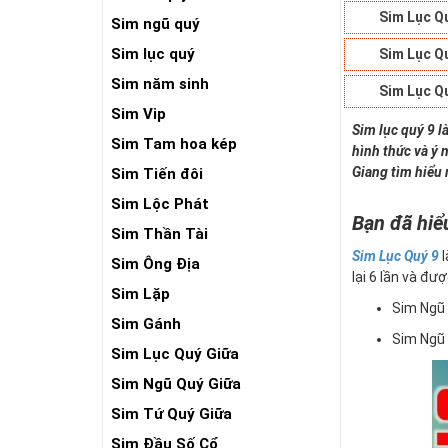
Sim Lục Q
Sim ngũ quý
Sim lục quý
Sim Lục Q
Sim năm sinh
Sim Lục Q
Sim Vip
Sim lục quý 9 l
Sim Tam hoa kép
hình thức và ý 
Giang tìm hiểu 
Sim Tiến đôi
Sim Lộc Phát
Bạn đã hiể
Sim Thần Tài
Sim Lục Quý 9
l
Sim Ông Địa
lại 6 lần và đượ
Sim Lặp
Sim Ngũ 
Sim Gánh
Sim Ngũ 
Sim Lục Quý Giữa
Sim Ngũ Quý Giữa
Sim Tứ Quý Giữa
Sim Đầu Số Cổ