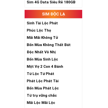
Sim Lục Quý 8- 
Sim 4G Data Siêu Rẻ 180GB
Sim Lục Qu
SIM ĐỘC LẠ
Sim lục quý 9 
Sinh Tài Lộc Phát
đại phúc, đại l
Phúc Lộc Thọ
Xa xưa số 9 cò
Mãi Mãi Không Tử
bước qua 9 bậc 
hồng mao. Bởi 
Bốn Mùa Không Thất Bát
quyền lực, sức
Độc Nhất Vô Nhị
Bốn Mùa Sinh Lộc
Một Vợ 2 Con 4 Bánh
Tứ Lộc Tứ Phát
Phát Lộc Phát Tài
Bốn Mùa Phát Lộc
Tứ trụ vững chắc
Mãi Lộc Mãi Lộc