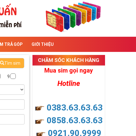
IM TRẢ GÓP
GIỚI THIỆU
CHĂM SÓC KHÁCH HÀNG
Tìm sim
Mua sim gọi ngay
9
Hotline
0383.63.63.63
0858.63.63.63
0921.90.9999