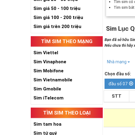
Tìm sim có
Tìm sim bắ
Sim giá 50 - 100 triệu
Sim giá 100 - 200 triệu
Sim giá trên 200 triệu
Sim Lục Q
Bạn đã sở hữu Sim
TÌM SIM THEO MẠNG
Nếu chưa thì hãy
Sim Viettel
Sim Vinaphone
Nhà mạng
Sim Mobifone
Chọn đầu số:
Sim Vietnamobile
đầu số 07
Sim Gmobile
STT
Sim iTelecom
TÌM SIM THEO LOẠI
Sim tam hoa
Sim tứ quý