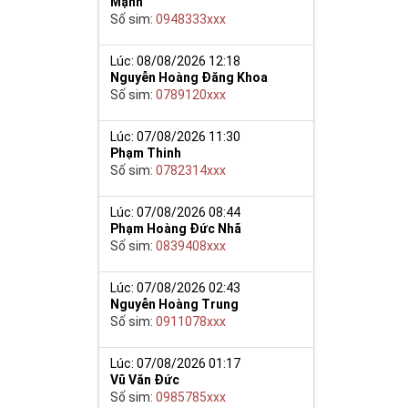
Mạnh
Số sim:
0948333xxx
Lúc: 08/08/2026 12:18
Nguyễn Hoàng Đăng Khoa
Số sim:
0789120xxx
ế khẳng định
9 nói chung sẽ
Lúc: 07/08/2026 11:30
khí sắc bén
Phạm Thinh
Số sim:
0782314xxx
ơng. Việc kết
ể hiện đẳng
Lúc: 07/08/2026 08:44
Phạm Hoàng Đức Nhã
Số sim:
0839408xxx
phú quý cho mọi
g bạn luôn bình
Lúc: 07/08/2026 02:43
Nguyễn Hoàng Trung
Số sim:
0911078xxx
Lúc: 07/08/2026 01:17
Vũ Văn Đức
Số sim:
0985785xxx