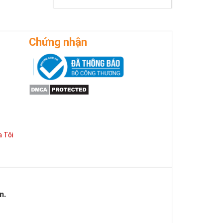
Chứng nhận
 Tôi
 cho sức mạnh
g việc mà còn
n.
có được