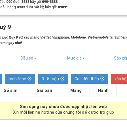
 đầu
090
đuôi
8888
hãy gõ
090*8888
t đầu bằng
0909
đuôi bất kỳ, hãy gõ:
0909*
uý 9
 Lục Quý 9 với các mạng Viettel, Vinaphone, Mobifone, Vietnamobile tại Simtie
 xem ngay nhé!
Đầu số
Mức giá
Sắp x
mobifone
3 - 5 triệu
Cao đến thấp
xóa bộ
Số sim
Giá bán
Mạng
Hành
Sim dạng
này chưa được cập nhật lên web
Xin mời liên hệ hotline của chúng tôi để được trợ giúp