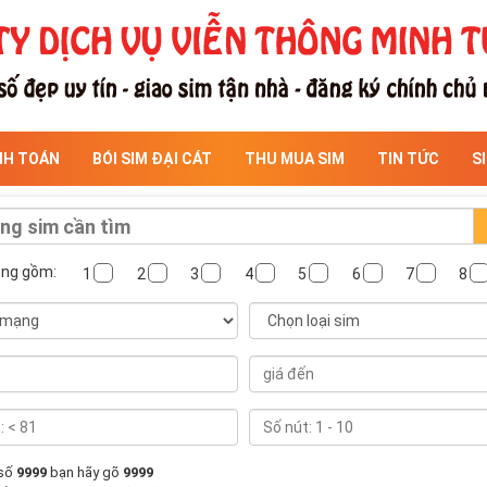
NH TOÁN
BÓI SIM ĐẠI CÁT
THU MUA SIM
TIN TỨC
S
ông gồm:
1
2
3
4
5
6
7
8
 số
9999
bạn hãy gõ
9999